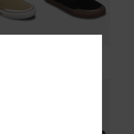
3
Varial Mid
 cuir Marron Homme
Chaussures en cuir Noir Homme
70,00 €