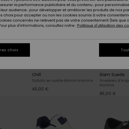
esurer la performance publicitaire et du contenu ; pour personnaliser 
leur audience ; pour développer et améliorer les produits de nos pa
 choix pour accepter ou non les cookies soumis à votre consenteme
ookies concernés ne relèvent pas de votre consentement (tels que c
ur plus d'informations, consultez notre :
Politique d'utilisation des c
mes choix
Tou
1
1
Chill
Slam Suede
Sabots en suède Marron Homme
Sneakers d’insp
Homme
45,00 €
85,00 €