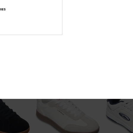
IES
2
2
Runner
Merton
r Noir Homme
Chaussures en cuir Gris Homme
Baskets Noir 
80,00 €
55,00 €