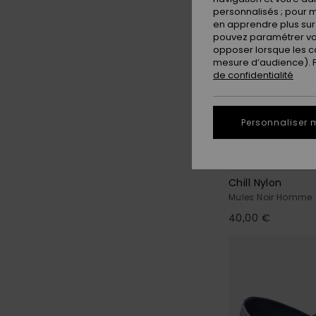
personnalisés ; pour m
en apprendre plus sur 
pouvez paramétrer vos
opposer lorsque les c
mesure d’audience). Po
de confidentialité
Personnaliser 
1
Chill Nylon
Mules Noir Homme
40,00 €