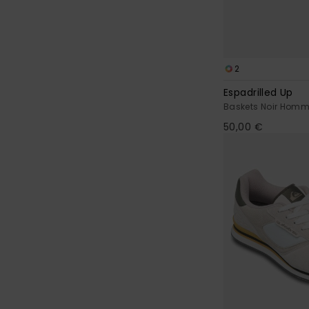
2
Espadrilled Up
Baskets Noir Hom
50,00 €