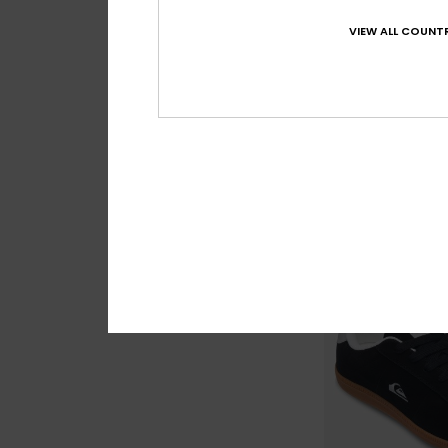
VIEW ALL COUNTR
1
Runner Up
Chaussures en cui
70,00 €