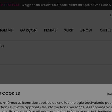
ER FESTIVAL
Gagner un week-end pour deux au Quiksilver Festiv
Q
HOMME
GARÇON
FEMME
SURF
SNOW
OUTLE
ual
NOUVEAUTÉ
NOUVEAUTÉ
ES COOKIES
Con
us-mêmes utilisons des cookies ou une technologie équivalente pour
tions sur votre appareil. Ces informations personnelles (comme v
resse IP) peuvent être utilisées pour vous présenter des publications