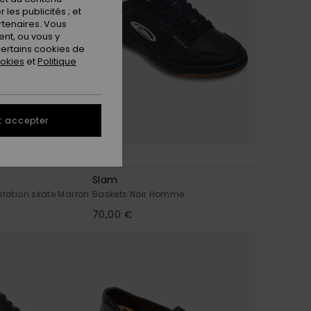
les publicités ; et
rtenaires. Vous
nt, ou vous y
ertains cookies de
ookies
et
Politique
t accepter
2
Slam
iration skate Marron
Baskets Noir Homme
70,00 €