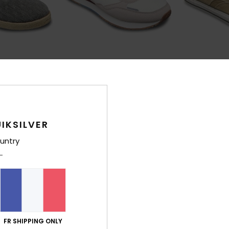
1
3
Fontana
Varial Mid
me
Baskets Blanc homme
Chaussures en
IKSILVER
60,00 €
70,00 €
untry
FR SHIPPING ONLY