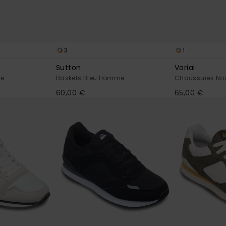
3
1
Sutton
Varial
me
Baskets Bleu Homme
Chaussures No
60,00 €
65,00 €