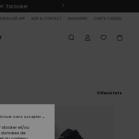
al
Participer
QUIKSI
UIKSILVER APP
AIDE & CONTACT
MAGASINS
CARTE CADEAU
T
31
Resultats
tinuer sans accepter
 stocker et/ou
os données de
 et du contenu