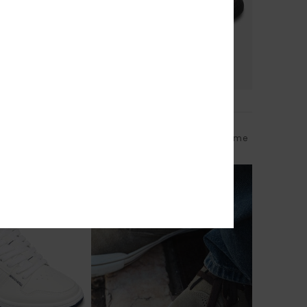
3
Varial Mid
Homme
Chaussures en cuir Marron Homme
70,00 €