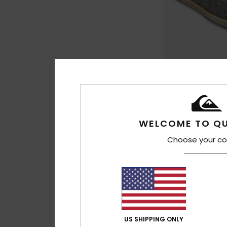
2
Espadrilled Up
Baskets Vert Hom
WELCOME TO QU
50,00 €
Choose your co
US SHIPPING ONLY