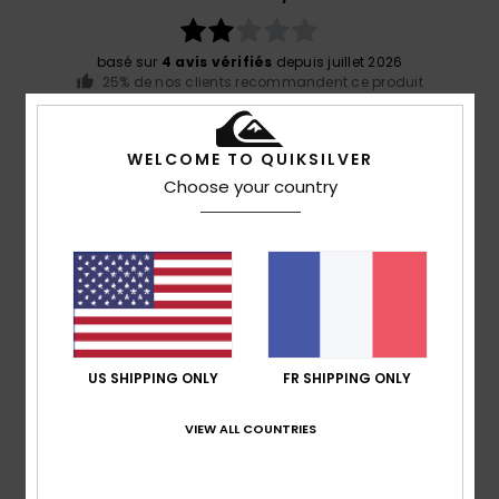
basé sur
4 avis vérifiés
depuis juillet 2026
25% de nos clients recommandent ce produit
Confort
Rapport qualité / prix
WELCOME TO QUIKSILVER
5.0
5.0
Choose your country
Taille
Matière
5.0
Trop petit
Trop grand
Coloris
5.0
US SHIPPING ONLY
FR SHIPPING ONLY
VIEW ALL COUNTRIES
1
/5