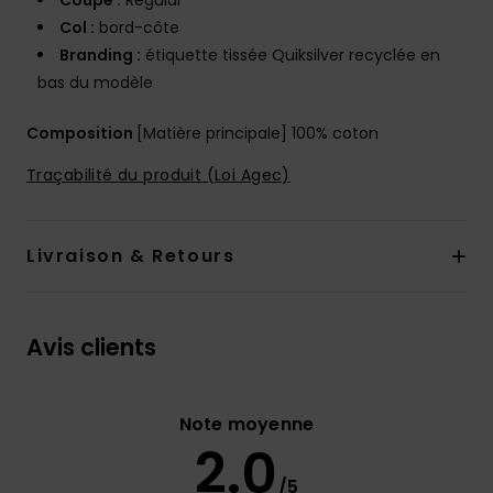
Coupe :
Regular
Col :
bord-côte
Branding :
étiquette tissée Quiksilver recyclée en
bas du modèle
Composition
[Matière principale] 100% coton
Traçabilité du produit (Loi Agec)
Livraison & Retours
Avis clients
Note moyenne
2.0
/5