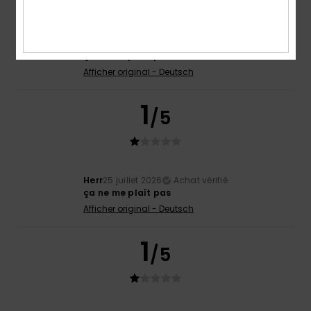
Herr
25 juillet 2026
Achat vérifié
ça ne me plaît pas
Afficher original - Deutsch
1
/5
Herr
25 juillet 2026
Achat vérifié
ça ne me plaît pas
Afficher original - Deutsch
1
/5