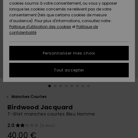
Quiksilver
A
cookies soumis à votre consentement, ou vous y opposer
Freedom
AIDE &
Découvrir
lorsque les cookies concernés ne relèvent pas de votre
CONTACT
consentement (tels que certains cookies de mesure
Nouveautés
Nouveautés
d’audience). Pour plus d'informations, consultez notre :
Protection
Politique d'utilisation des cookies
et
Politique de
des
Communauté
MAGASINS
confidentialité
données
A
A
Découvrir
Découvrir
QUIKSILVER
Guide des
APP
Personnaliser mes choix
tailles
LISTE DE
Tout accepter
SOUHAITS
Démarrez
une
conversation
pour
obtenir la
Manches Courtes
réponse la
Birdwood Jacquard
plus rapide
à votre
T-Shirt manches courtes Bleu Homme
question.
2.0
(4 Avis)
Démarrer
une
40,00 €
conversation