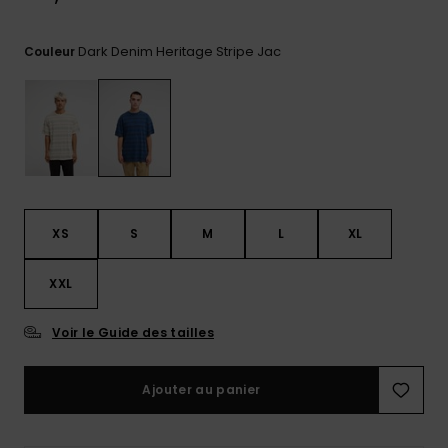
Trouvez
des
Dark Denim Heritage Stripe Jac
Couleur
réponses
aux
questions
les plus
fréquentes
et notre
formulaire
de
contact.
XS
S
M
L
XL
Consulter
la FAQ
XXL
Voir le Guide des tailles
Ajouter au panier