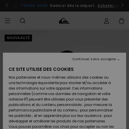
Passer
à
atuits
Se connecter / s'inscrire
YOUNG GUNS
Radical dès le départ.
Acheter maint
l'information
sur
le
produit
NOUVEAUTÉ
Accéder à
HOMME
Vêtements
Vêtements
Shop
Surf
Snow
Outlet
ma
Shop
Shop
Homme
commande
Homme
Homme
GARÇON
Continuer sans accepter
Accessoires
Accessoires
Nouveautés
Livraison
Outlet
CE SITE UTILISE DES COOKIES
FEMME
Surf
Snow
Enfant
Shop
Shop
Nos partenaires et nous-mêmes utilisons des cookies ou
Retours
Chaussures
Chaussures
A
Enfant
Enfant
une technologie équivalente pour stocker et/ou accéder à
& Tongs
& Tongs
Découvrir
SURF
des informations sur votre appareil. Ces informations
Outlet
personnelles (comme vos données de navigation et votre
Paiement
Femme
adresse IP) peuvent être utilisées pour vous présenter des
SNOW
Highlights
Snow
publications et du contenu personnalisés ; pour mesurer la
Surf
Surf
Snow
Shop
Carte
performance publicitaire et du contenu ; pour personnaliser
Femme
Cadeau
les publicités ; et en apprendre plus sur leur audience ; pour
OUTLET
développer et améliorer les produits de nos partenaires.
Communauté
Snow
Snow
Vous pouvez paramétrer vos choix pour accepter ou non les