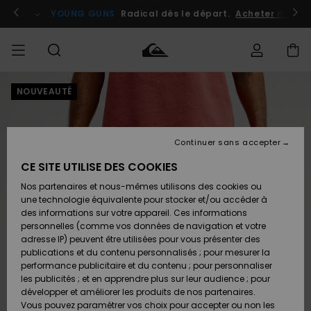
Passer
à
atuits
Se connecter / s'inscrire
YOUNG GUNS
Radical dès le départ.
Acheter maint
l'information
sur
le
produit
NOUVEAUTÉ
Accéder à
HOMME
Vêtements
Vêtements
Shop
Surf
Snow
Outlet
ma
Shop
Shop
Homme
commande
Homme
Homme
GARÇON
Continuer sans accepter
Accessoires
Accessoires
Nouveautés
Livraison
Outlet
CE SITE UTILISE DES COOKIES
FEMME
Surf
Snow
Enfant
Shop
Shop
Nos partenaires et nous-mêmes utilisons des cookies ou
Retours
Chaussures
Chaussures
A
Enfant
Enfant
une technologie équivalente pour stocker et/ou accéder à
& Tongs
& Tongs
Découvrir
SURF
des informations sur votre appareil. Ces informations
Outlet
personnelles (comme vos données de navigation et votre
Paiement
Femme
adresse IP) peuvent être utilisées pour vous présenter des
SNOW
Highlights
Snow
publications et du contenu personnalisés ; pour mesurer la
Surf
Surf
Snow
Shop
Carte
performance publicitaire et du contenu ; pour personnaliser
Femme
Cadeau
les publicités ; et en apprendre plus sur leur audience ; pour
OUTLET
développer et améliorer les produits de nos partenaires.
Communauté
Snow
Snow
Vous pouvez paramétrer vos choix pour accepter ou non les