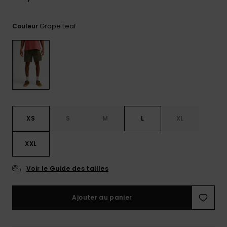
Trouvez
des
Grape Leaf
Couleur
réponses
aux
questions
les plus
fréquentes
et notre
formulaire
de
contact.
XS
S
M
L
XL
Consulter
la FAQ
XXL
Voir le Guide des tailles
Ajouter au panier