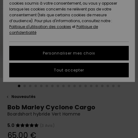
Quiksilver
A
cookies soumis à votre consentement, ou vous y opposer
Freedom
AIDE &
Découvrir
lorsque les cookies concernés ne relèvent pas de votre
CONTACT
consentement (tels que certains cookies de mesure
Nouveautés
Nouveautés
d’audience). Pour plus d'informations, consultez notre :
Protection
Politique d'utilisation des cookies
et
Politique de
des
Communauté
MAGASINS
confidentialité
données
A
A
Découvrir
Découvrir
QUIKSILVER
Guide des
APP
Personnaliser mes choix
tailles
LISTE DE
Tout accepter
SOUHAITS
Démarrez
une
conversation
pour
obtenir la
Nouveautés
réponse la
Bob Marley Cyclone Cargo
plus rapide
à votre
Boardshort hybride Vert Homme
question.
5.0
(3 Avis)
Démarrer
une
65,00 €
conversation