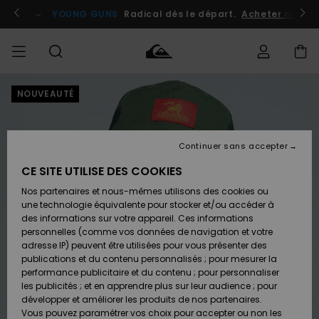
Passer
à
atuits
Se connecter / s'inscrire
YOUNG GUNS
Radical dès le départ.
Acheter maint
l'information
sur
le
produit
NOUVEAUTÉ
Accéder à
HOMME
Vêtements
Vêtements
Shop
Surf
Snow
Outlet
ma
Shop
Shop
Homme
commande
Homme
Homme
GARÇON
Continuer sans accepter
Accessoires
Accessoires
Nouveautés
Livraison
Outlet
CE SITE UTILISE DES COOKIES
FEMME
Surf
Snow
Enfant
Shop
Shop
Nos partenaires et nous-mêmes utilisons des cookies ou
Retours
Chaussures
Chaussures
A
Enfant
Enfant
une technologie équivalente pour stocker et/ou accéder à
& Tongs
& Tongs
Découvrir
SURF
des informations sur votre appareil. Ces informations
Outlet
personnelles (comme vos données de navigation et votre
Paiement
Femme
adresse IP) peuvent être utilisées pour vous présenter des
SNOW
Highlights
Snow
publications et du contenu personnalisés ; pour mesurer la
Surf
Surf
Snow
Shop
Carte
performance publicitaire et du contenu ; pour personnaliser
Femme
Cadeau
les publicités ; et en apprendre plus sur leur audience ; pour
OUTLET
développer et améliorer les produits de nos partenaires.
Communauté
Snow
Snow
Vous pouvez paramétrer vos choix pour accepter ou non les