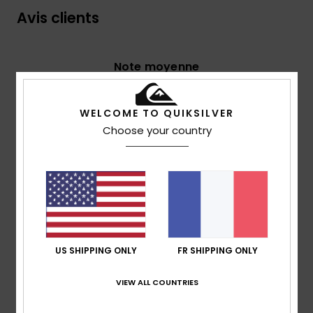
Avis clients
Note moyenne
5.0
/5
WELCOME TO QUIKSILVER
Choose your country
basé sur
1 avis vérifiés
depuis juillet 2026
100% de nos clients recommandent ce produit
Confort
Rapport qualité / prix
4.0
4.0
US SHIPPING ONLY
FR SHIPPING ONLY
Taille
Matière
4.0
Trop petit
Trop grand
VIEW ALL COUNTRIES
Coloris