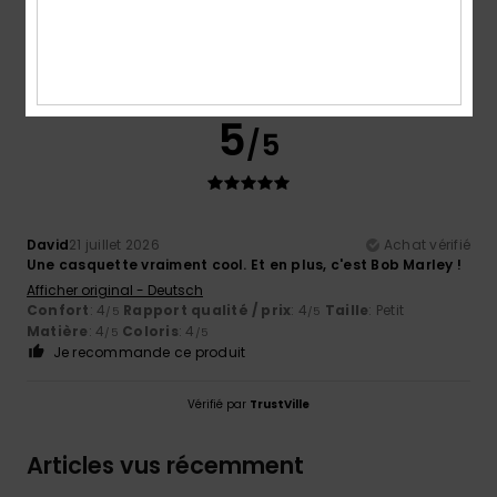
4.0
5
/5
David
21 juillet 2026
Achat vérifié
Une casquette vraiment cool. Et en plus, c'est Bob Marley !
Afficher original - Deutsch
Confort
: 4
Rapport qualité / prix
: 4
Taille
: Petit
/5
/5
Matière
: 4
Coloris
: 4
/5
/5
Je recommande ce produit
Vérifié par
TrustVille
Articles vus récemment