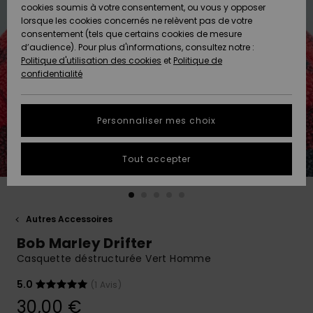
Quiksilver
A
cookies soumis à votre consentement, ou vous y opposer
Freedom
AIDE &
Découvrir
lorsque les cookies concernés ne relèvent pas de votre
CONTACT
consentement (tels que certains cookies de mesure
Nouveautés
Nouveautés
d’audience). Pour plus d'informations, consultez notre :
Protection
Politique d'utilisation des cookies
et
Politique de
des
Communauté
MAGASINS
confidentialité
données
A
A
Découvrir
Découvrir
QUIKSILVER
Guide des
APP
Personnaliser mes choix
tailles
LISTE DE
Tout accepter
SOUHAITS
Démarrez
une
conversation
pour
obtenir la
Autres Accessoires
réponse la
Bob Marley Drifter
plus rapide
à votre
Casquette déstructurée Vert Homme
question.
5.0
(1 Avis)
Démarrer
une
30,00 €
conversation