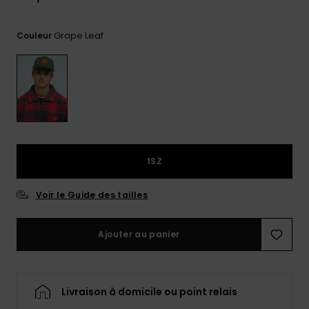
Trouvez
des
Grape Leaf
Couleur
réponses
aux
questions
les plus
fréquentes
et notre
formulaire
de
contact.
1SZ
Consulter
la FAQ
Voir le Guide des tailles
Ajouter au panier
Livraison à domicile ou point relais