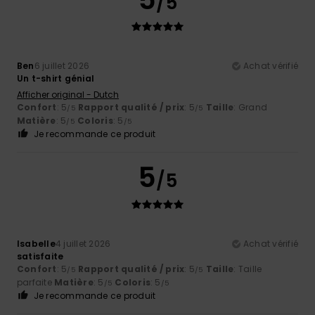
/5
Ben
6 juillet 2026
Achat vérifié
Un t-shirt génial
Afficher original - Dutch
Confort
: 5
Rapport qualité / prix
: 5
Taille
: Grand
/5
/5
Matière
: 5
Coloris
: 5
/5
/5
Je recommande ce produit
5
/5
Isabelle
4 juillet 2026
Achat vérifié
satisfaite
Confort
: 5
Rapport qualité / prix
: 5
Taille
: Taille
/5
/5
parfaite
Matière
: 5
Coloris
: 5
/5
/5
Je recommande ce produit