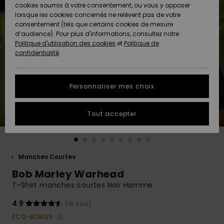
Quiksilver
A
cookies soumis à votre consentement, ou vous y opposer
Freedom
AIDE &
Découvrir
lorsque les cookies concernés ne relèvent pas de votre
CONTACT
consentement (tels que certains cookies de mesure
Nouveautés
Nouveautés
d’audience). Pour plus d'informations, consultez notre :
Protection
Politique d'utilisation des cookies
et
Politique de
des
Communauté
MAGASINS
confidentialité
données
A
A
Découvrir
Découvrir
QUIKSILVER
Guide des
APP
Personnaliser mes choix
tailles
LISTE DE
Tout accepter
SOUHAITS
Démarrez
une
conversation
pour
obtenir la
Manches Courtes
réponse la
Bob Marley Warhead
plus rapide
à votre
T-Shirt manches courtes Noir Homme
question.
4.9
(18 Avis)
Démarrer
une
ECO-BONUS
conversation