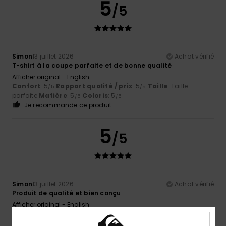
5
/5
Simon
13 juillet 2026
Achat vérifié
T-shirt à la coupe parfaite et de bonne qualité
Afficher original - English
Confort
: 5
Rapport qualité / prix
: 5
Taille
: Taille
/5
/5
parfaite
Matière
: 5
Coloris
: 5
/5
/5
Je recommande ce produit
5
/5
Simon
13 juillet 2026
Achat vérifié
Produit de qualité et bien conçu
Afficher original - English
Confort
: 5
Rapport qualité / prix
: 5
Taille
: Taille
/5
/5
parfaite
Matière
: 5
Coloris
: 5
/5
/5