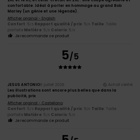
confortable. Idéal à porter en hommage au grand Bob
Marley (un génie et une légende).
Afficher original - English
Confort
: 5
Rapport qualité / prix
: 5
Taille
: Taille
/5
/5
parfaite
Matière
: 5
Coloris
: 5
/5
/5
Je recommande ce produit
5
/5
JESUS ANTONIO
6 juillet 2026
Achat vérifié
Les illustrations sont encore plus belles que dans la
publicité, prix
Afficher original - Castellano
Confort
: 5
Rapport qualité / prix
: 5
Taille
: Taille
/5
/5
parfaite
Matière
: 5
Coloris
: 5
/5
/5
Je recommande ce produit
5