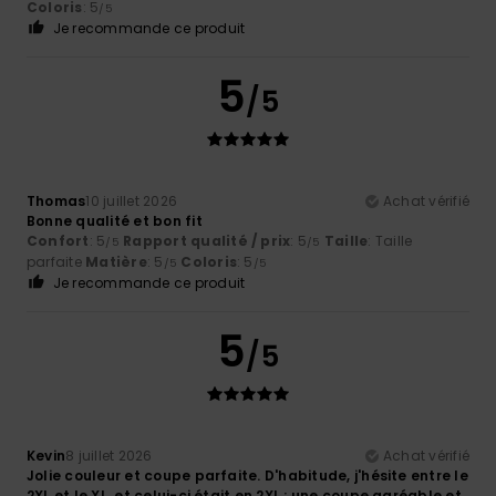
Coloris
: 5
/5
Je recommande ce produit
5
/5
Thomas
10 juillet 2026
Achat vérifié
Bonne qualité et bon fit
Confort
: 5
Rapport qualité / prix
: 5
Taille
: Taille
/5
/5
parfaite
Matière
: 5
Coloris
: 5
/5
/5
Je recommande ce produit
5
/5
Kevin
8 juillet 2026
Achat vérifié
Jolie couleur et coupe parfaite. D'habitude, j'hésite entre le
2XL et le XL, et celui-ci était en 2XL : une coupe agréable et