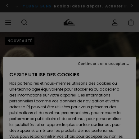
Passer
à
atuits
Se connecter / s'inscrire
YOUNG GUNS
Radical dès le départ.
Acheter maint
l'information
sur
le
produit
NOUVEAUTÉ
Accéder à
HOMME
Vêtements
Vêtements
Shop
Surf
Snow
Outlet
ma
Shop
Shop
Homme
commande
Homme
Homme
GARÇON
Continuer sans accepter
Accessoires
Accessoires
Nouveautés
Livraison
Outlet
CE SITE UTILISE DES COOKIES
FEMME
Surf
Snow
Enfant
Shop
Shop
Nos partenaires et nous-mêmes utilisons des cookies ou
Retours
Chaussures
Chaussures
A
Enfant
Enfant
une technologie équivalente pour stocker et/ou accéder à
& Tongs
& Tongs
Découvrir
SURF
des informations sur votre appareil. Ces informations
Outlet
personnelles (comme vos données de navigation et votre
Paiement
Femme
adresse IP) peuvent être utilisées pour vous présenter des
SNOW
Highlights
Snow
publications et du contenu personnalisés ; pour mesurer la
Surf
Surf
Snow
Shop
Carte
performance publicitaire et du contenu ; pour personnaliser
Femme
Cadeau
les publicités ; et en apprendre plus sur leur audience ; pour
OUTLET
développer et améliorer les produits de nos partenaires.
Communauté
Snow
Snow
Vous pouvez paramétrer vos choix pour accepter ou non les