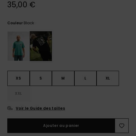
35,00 €
Trouvez
des
réponses
Black
Couleur
aux
questions
les plus
fréquentes
et notre
formulaire
de
contact.
Consulter
XS
S
M
L
XL
la FAQ
XXL
Voir le Guide des tailles
Ajouter au panier