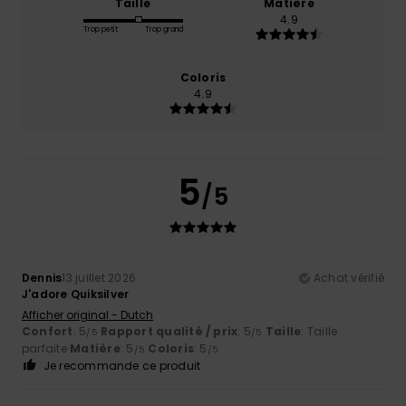
Taille
Matière
4.9
Trop petit
Trop grand
Coloris
4.9
5
/5
Dennis
13 juillet 2026
Achat vérifié
J'adore Quiksilver
Afficher original - Dutch
Confort
: 5
Rapport qualité / prix
: 5
Taille
: Taille
/5
/5
parfaite
Matière
: 5
Coloris
: 5
/5
/5
Je recommande ce produit