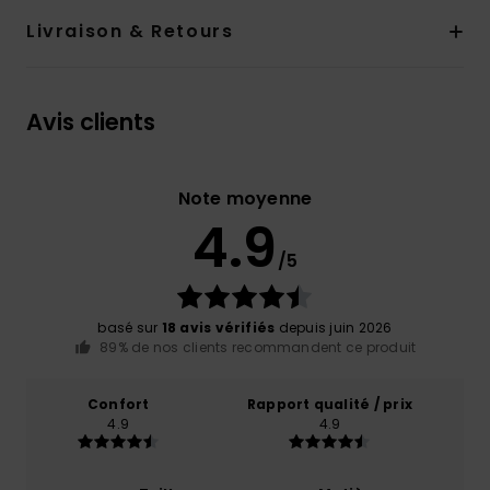
Livraison & Retours
Avis clients
Note moyenne
4.9
/5
basé sur
18 avis vérifiés
depuis juin 2026
89% de nos clients recommandent ce produit
Confort
Rapport qualité / prix
4.9
4.9