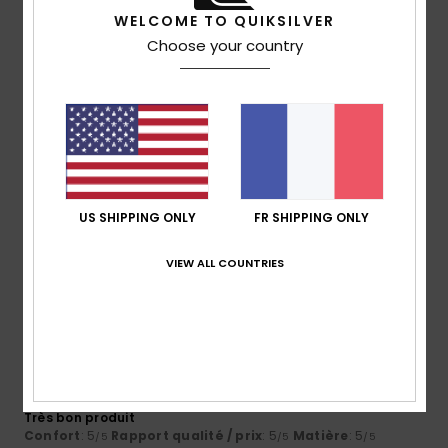
Je recommande ce produit
WELCOME TO QUIKSILVER
Choose your country
5
/5
MAX
12 juillet 2026
Achat vérifié
Bonne qualité du tissu et "Bob Marley"
Confort
: 5
Rapport qualité / prix
: 5
Taille
: Taille
/5
/5
US SHIPPING ONLY
FR SHIPPING ONLY
parfaite
Matière
: 5
Coloris
: 5
/5
/5
Je recommande ce produit
VIEW ALL COUNTRIES
5
/5
Thomas
10 juillet 2026
Achat vérifié
Très bon produit
Confort
: 5
Rapport qualité / prix
: 5
Matière
: 5
/5
/5
/5