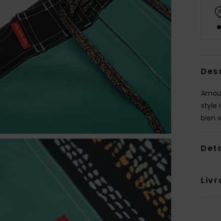
Des
Amour,
style
bien v
Deta
Livr