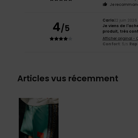
Je recommand
Carlo
22 juin 2026
4
/5
Je viens de l'ach
produit, très con
Afficher original -
Confort
: 5
Rapp
/5
Articles vus récemment