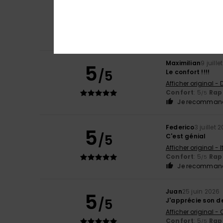
5
/5
J'aime bien ça
Afficher original -
Confort
: 4
Rapp
/5
Je recommand
Maximilian
9 juille
5
/5
Le confort !!!!
Afficher original -
Confort
: 5
Rapp
/5
Je recommand
Federico
3 juillet 
5
/5
C'est génial
Afficher original - 
Confort
: 5
Rapp
/5
Je recommand
Juan
25 juin 2026
5
/5
J'apprécie son d
Afficher original -
Confort
: 5
Rapp
/5