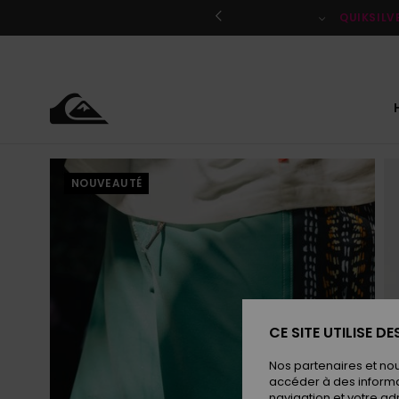
Passer
à
QUIKSILV
l'information
sur
le
produit
NOUVEAUTÉ
CE SITE UTILISE D
Nos partenaires et no
accéder à des informa
navigation et votre ad