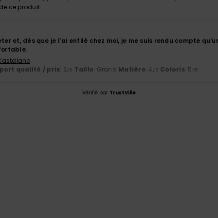
e ce produit
eter et, dès que je l'ai enfilé chez moi, je me suis rendu compte qu'u
fortable.
 Castellano
ort qualité / prix
: 2
Taille
: Grand
Matière
: 4
Coloris
: 5
/5
/5
/5
Vérifié par
TrustVille