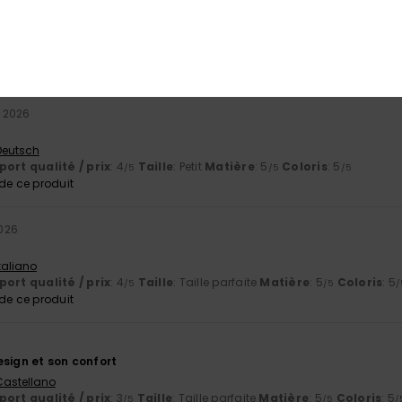
 Dutch
ort qualité / prix
: 4
Taille
: Petit
Matière
: 4
Coloris
: 5
/5
/5
/5
e ce produit
t 2026
 Deutsch
ort qualité / prix
: 4
Taille
: Petit
Matière
: 5
Coloris
: 5
/5
/5
/5
e ce produit
2026
Italiano
ort qualité / prix
: 4
Taille
: Taille parfaite
Matière
: 5
Coloris
: 5
/5
/5
/
e ce produit
esign et son confort
 Castellano
ort qualité / prix
: 3
Taille
: Taille parfaite
Matière
: 5
Coloris
: 5
/5
/5
/