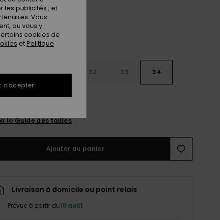
les publicités ; et
rtenaires. Vous
nt, ou vous y
ertains cookies de
ookies
et
Politique
30
31
32
33
34
t accepter
6
38
40
ir le Guide des tailles
Ajouter au panier
Livraison à domicile ou point relais
Prévue à partir du
10 août