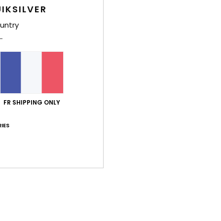
Note moyenne
IKSILVER
4.8
untry
/5
basé sur
6 avis vérifiés
depuis juin 2026
83% de nos clients recommandent ce produit
port qualité / prix
Taille
Matiè
FR SHIPPING ONLY
3.7
4.7
Trop petit
Trop grand
IES
026
e
 Castellano
ort qualité / prix
: 5
Taille
: Taille parfaite
Matière
: 5
Coloris
: 5
/5
/5
/
e ce produit
026