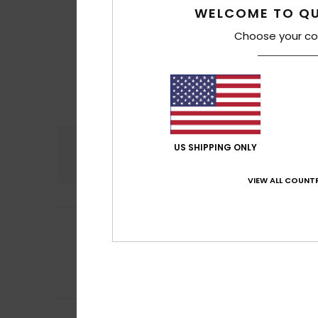
WELCOME TO QU
Choose your co
Confort
Rap
US SHIPPING ONLY
4.8
VIEW ALL COUNTR
Carlos
15 juillet 2
5
/5
C'est magnifiqu
Afficher original -
Confort
: 5
Rapp
/5
Je recommand
Valerio
11 juillet 2