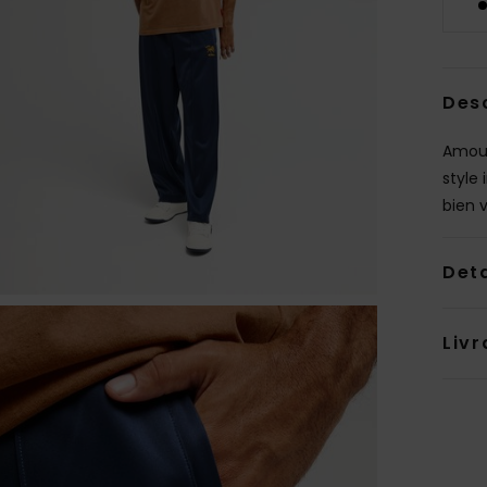
Des
Amour,
style
bien v
Deta
Livr