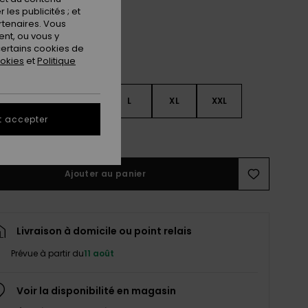
les publicités ; et
rtenaires. Vous
nt, ou vous y
ertains cookies de
ookies
et
Politique
S
S
M
L
XL
XXL
t accepter
ir le Guide des tailles
Ajouter au panier
Livraison à domicile ou point relais
Prévue à partir du
11 août
Voir la disponibilité en magasin