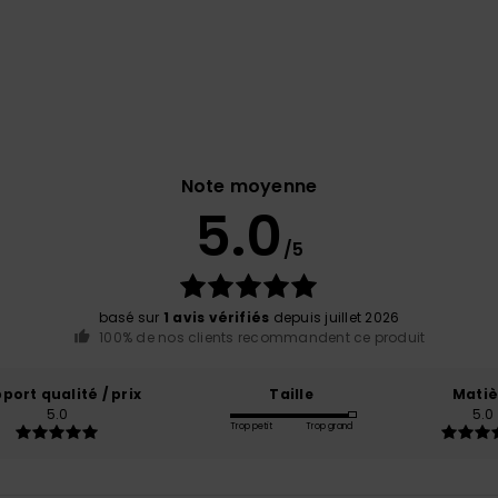
Note moyenne
5.0
/5
basé sur
1 avis vérifiés
depuis juillet 2026
100% de nos clients recommandent ce produit
port qualité / prix
Taille
Matiè
5.0
5.0
Trop petit
Trop grand