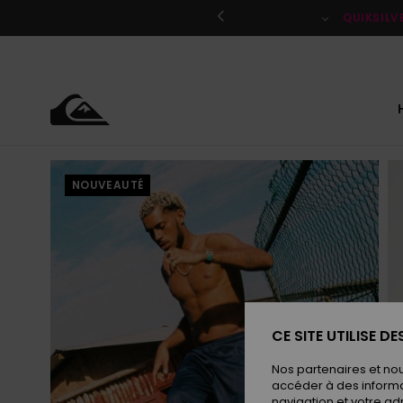
Passer
à
QUIKSILV
l'information
sur
le
produit
NOUVEAUTÉ
CE SITE UTILISE D
Nos partenaires et no
accéder à des informa
navigation et votre ad