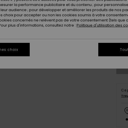
esurer la performance publicitaire et du contenu ; pour personnaliser 
leur audience ; pour développer et améliorer les produits de nos pa
 choix pour accepter ou non les cookies soumis à votre consenteme
ookies concernés ne relèvent pas de votre consentement (tels que c
ur plus d'informations, consultez notre :
Politique d'utilisation des c
X
mes choix
Tou
Vo
Ce 
Tro