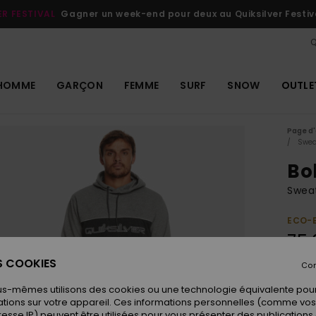
ER FESTIVAL
Gagner un week-end pour deux au Quiksilver Festiv
Q
HOMME
GARÇON
FEMME
SURF
SNOW
OUTLE
Page d'
Swea
Bo
Swea
ECO-
75,
ES COOKIES
Con
Coule
us-mêmes utilisons des cookies ou une technologie équivalente pour
tions sur votre appareil. Ces informations personnelles (comme v
resse IP) peuvent être utilisées pour vous présenter des publications