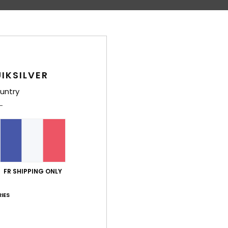
Deta
Swea
Style
IKSILVER
untry
Carac
M
g/m
C
E
S
FR SHIPPING ONLY
P
M
IES
C
L