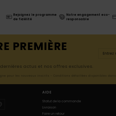
Rejoignez le programme
Notre engagement eco-
de fidélité
responsable
RE PREMIÈRE
ernières actus et nos offres exclusives.
ligne pour les nouveaux inscrits - Conditions détaillées disponibles dan
AIDE
Statut de la commande
Livraison
Faire un retour