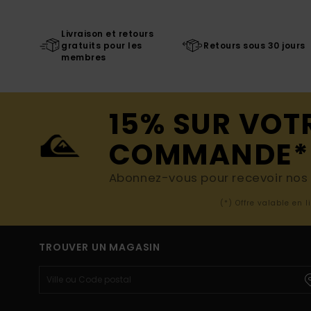
Livraison et retours
gratuits pour les
Retours sous 30 jours
membres
15% SUR VOT
COMMANDE*
Abonnez-vous pour recevoir nos d
(*) Offre valable en 
TROUVER UN MAGASIN