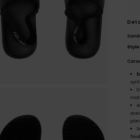
Deta
Sanda
Style
Carac
E
syn
D
mat
A
avec
plan
S
flex