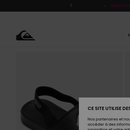
Passer
à
QUIKSILV
l'information
sur
le
produit
CE SITE UTILISE D
Nos partenaires et no
accéder à des informa
navigation et votre ad