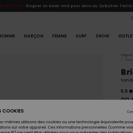
ER FESTIVAL
Gagner un week-end pour deux au Quiksilver Festiv
Q
HOMME
GARÇON
FEMME
SURF
SNOW
OUTLE
Page d'
Chau
Br
Sanda
5.0
28,
ES COOKIES
Con
Coule
us-mêmes utilisons des cookies ou une technologie équivalente pour
tions sur votre appareil. Ces informations personnelles (comme v
resse IP) peuvent être utilisées pour vous présenter des publications