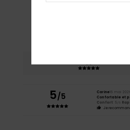
Confort
Rap
5.0
5
Carine
16 mai 202
/5
Confortable et pr
Confort
: 5
Rapp
/5
Je recommand