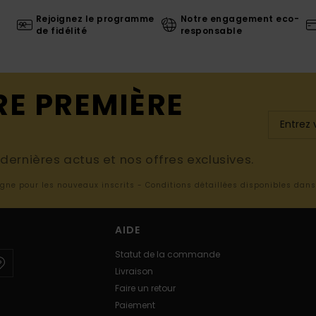
Rejoignez le programme
Notre engagement eco-
de fidélité
responsable
RE PREMIÈRE
ernières actus et nos offres exclusives.
ligne pour les nouveaux inscrits - Conditions détaillées disponibles dan
AIDE
Statut de la commande
Livraison
Faire un retour
Paiement