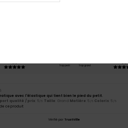
Note moyenne
5.0
/5
basé sur
1 avis vérifiés
depuis mai 2026
100% de nos clients recommandent ce produit
port qualité / prix
Taille
Matiè
5.0
5.0
Trop petit
Trop grand
6
atique avec l'élastique qui tient bien le pied du petit.
ort qualité / prix
: 5
Taille
: Grand
Matière
: 5
Coloris
: 5
/5
/5
/5
e ce produit
Vérifié par
TrustVille