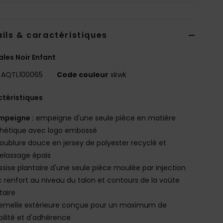
ils & caractéristiques
les Noir Enfant
AQTL100065
Code couleur
xkwk
téristiques
mpeigne :
empeigne d'une seule pièce en matière
thétique avec logo embossé
oublure douce en jersey de polyester recyclé et
elassage épais
ssise plantaire d'une seule pièce moulée par injection
 renfort au niveau du talon et contours de la voûte
taire
emelle extérieure conçue pour un maximum de
ibilité et d'adhérence