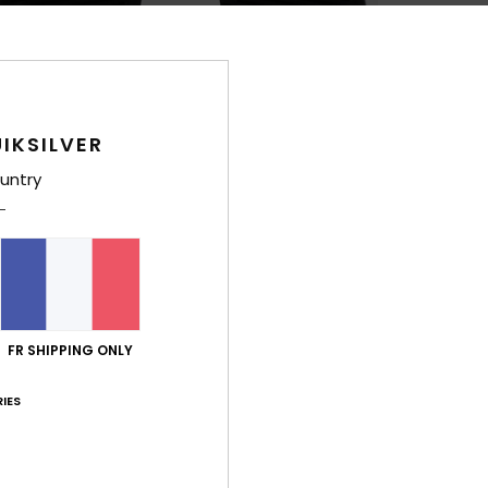
Comp
Semel
Traça
IKSILVER
untry
Livr
FR SHIPPING ONLY
IES