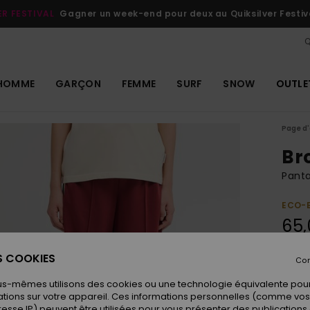
ER FESTIVAL
Gagner un week-end pour deux au Quiksilver Festiv
Q
HOMME
GARÇON
FEMME
SURF
SNOW
OUTLE
Page d'
Br
Pant
ECO-
65,
ES COOKIES
Con
Coule
us-mêmes utilisons des cookies ou une technologie équivalente pour
tions sur votre appareil. Ces informations personnelles (comme v
resse IP) peuvent être utilisées pour vous présenter des publications