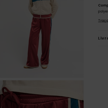
Comp
polye
Traça
Livr