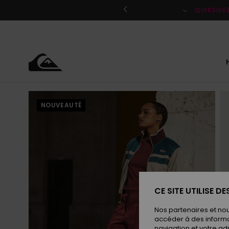
Passer
à
QUIKSILV
l'information
sur
le
produit
NOUVEAUTÉ
CE SITE UTILISE D
Nos partenaires et no
accéder à des informa
navigation et votre ad