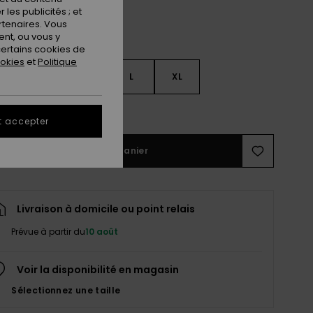
les publicités ; et
rtenaires. Vous
nt, ou vous y
ertains cookies de
ookies
et
Politique
S
S
M
L
XL
ir le Guide des tailles
t accepter
Ajouter au panier
Livraison à domicile ou point relais
Prévue à partir du
10 août
Voir la disponibilité en magasin
Sélectionnez une taille