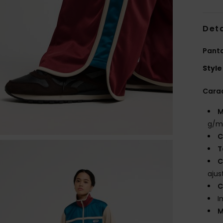
Deta
Pant
Style
Carac
M
g/m
C
T
C
aju
C
I
M