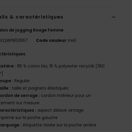
ils & caractéristiques
alon de jogging Rouge Femme
EQWFB03067
Code couleur
rre0
téristiques
atière :
85 % coton bio, 15 % polyester recyclé [350
²]
oupe :
Regular
aille :
taille et poignets élastiqués
ordon de serrage :
cordon intérieur pour un
stement sur mesure
aractéristiques :
aspect délavé vintage
mprimé sur la poche gauche
arquage :
étiquette tissée sur la poche arrière