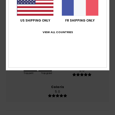
5.0
/5
US SHIPPING ONLY
FR SHIPPING ONLY
basé sur
1 avis vérifiés
depuis juin 2026
100% de nos clients recommandent ce produit
VIEW ALL COUNTRIES
Confort
Rapport qualité / prix
5.0
5.0
Taille
Matière
5.0
Trop petit
Trop grand
Coloris
5.0