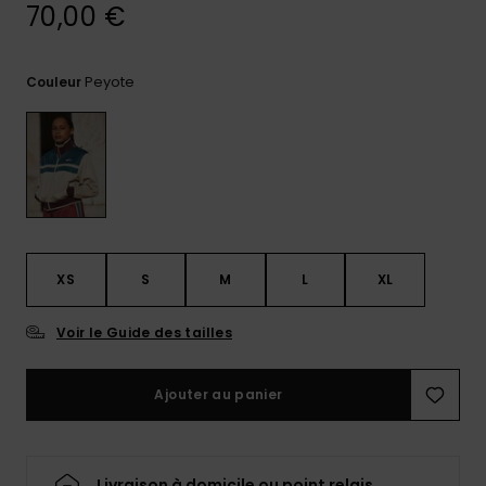
70,00 €
Trouvez
des
réponses
Peyote
Couleur
aux
questions
les plus
fréquentes
et notre
formulaire
de
contact.
Consulter
XS
S
M
L
XL
la FAQ
Voir le Guide des tailles
Ajouter au panier
Livraison à domicile ou point relais