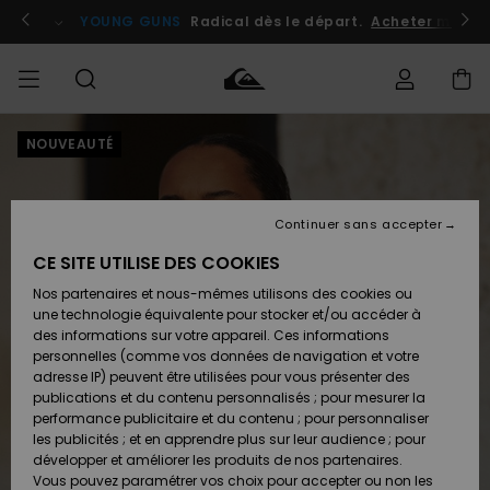
Passer
à
atuits
Se connecter / s'inscrire
YOUNG GUNS
Radical dès le départ.
Acheter maint
l'information
sur
le
produit
NOUVEAUTÉ
Accéder à
HOMME
Vêtements
Vêtements
Shop
Surf
Snow
Outlet
ma
Shop
Shop
Homme
commande
Homme
Homme
GARÇON
Continuer sans accepter
Accessoires
Accessoires
Nouveautés
Livraison
Outlet
CE SITE UTILISE DES COOKIES
FEMME
Surf
Snow
Enfant
Shop
Shop
Nos partenaires et nous-mêmes utilisons des cookies ou
Retours
Chaussures
Chaussures
A
Enfant
Enfant
une technologie équivalente pour stocker et/ou accéder à
& Tongs
& Tongs
Découvrir
SURF
des informations sur votre appareil. Ces informations
Outlet
personnelles (comme vos données de navigation et votre
Paiement
Femme
adresse IP) peuvent être utilisées pour vous présenter des
SNOW
Highlights
Snow
publications et du contenu personnalisés ; pour mesurer la
Surf
Surf
Snow
Shop
Carte
performance publicitaire et du contenu ; pour personnaliser
Femme
Cadeau
les publicités ; et en apprendre plus sur leur audience ; pour
OUTLET
développer et améliorer les produits de nos partenaires.
Communauté
Snow
Snow
Vous pouvez paramétrer vos choix pour accepter ou non les