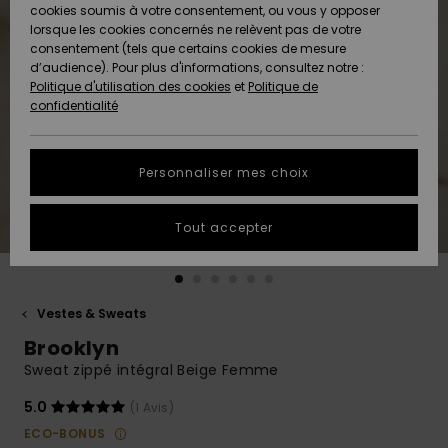
Quiksilver
A
cookies soumis à votre consentement, ou vous y opposer
Freedom
AIDE &
Découvrir
lorsque les cookies concernés ne relèvent pas de votre
CONTACT
consentement (tels que certains cookies de mesure
Nouveautés
Nouveautés
d’audience). Pour plus d'informations, consultez notre :
Protection
Politique d'utilisation des cookies
et
Politique de
des
Communauté
MAGASINS
confidentialité
données
A
A
Découvrir
Découvrir
QUIKSILVER
Guide des
APP
Personnaliser mes choix
tailles
LISTE DE
Tout accepter
SOUHAITS
Démarrez
une
conversation
pour
obtenir la
Vestes & Sweats
réponse la
Brooklyn
plus rapide
à votre
Sweat zippé intégral Beige Femme
question.
5.0
(1 Avis)
Démarrer
une
ECO-BONUS
conversation