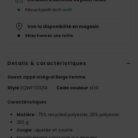
Prévue à partir du
10 août
Voir la disponibilité en magasin
Sélectionnez une taille
Details & caractéristiques
Sweat zippé intégral Beige Femme
Style
EQWFT03214
Code couleur
sfz0
Caractéristiques
Matière :
75% recycled polyester, 25% polyester
250 g
Coupe :
ajustée et courte
Empiècement contrasté aux épaules