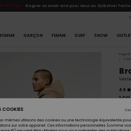
ER FESTIVAL
Gagner un week-end pour deux au Quiksilver Festiv
Q
HOMME
GARÇON
FEMME
SURF
SNOW
OUTLE
Page d'
Impe
Br
Vest
4.6
160
ES COOKIES
Con
Coule
us-mêmes utilisons des cookies ou une technologie équivalente pour
tions sur votre appareil. Ces informations personnelles (comme v
resse IP) peuvent être utilisées pour vous présenter des publications