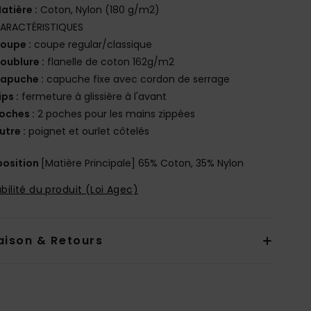
atière :
Coton, Nylon (180 g/m2)
ARACTÉRISTIQUES
oupe :
coupe regular/classique
oublure :
flanelle de coton 162g/m2
apuche :
capuche fixe avec cordon de serrage
ips :
fermeture à glissière à l'avant
oches :
2 poches pour les mains zippées
utre :
poignet et ourlet côtelés
osition
[Matière Principale] 65% Coton, 35% Nylon
bilité du produit (Loi Agec)
aison & Retours