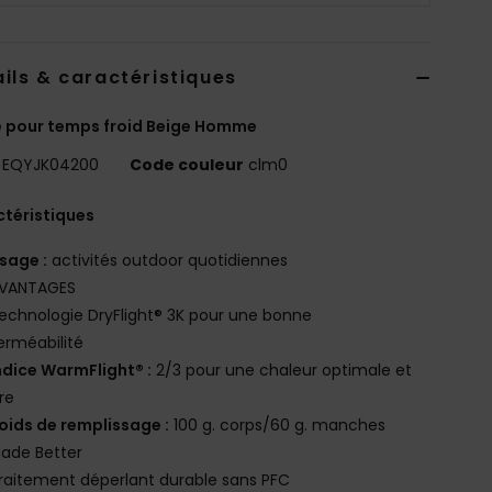
ils & caractéristiques
 pour temps froid Beige Homme
EQYJK04200
Code couleur
clm0
téristiques
sage :
activités outdoor quotidiennes
VANTAGES
echnologie DryFlight® 3K pour une bonne
rméabilité
ndice WarmFlight® :
2/3 pour une chaleur optimale et
re
oids de remplissage :
100 g. corps/60 g. manches
ade Better
raitement déperlant durable sans PFC