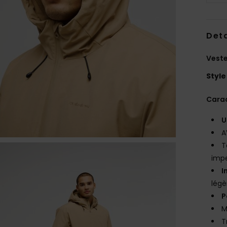
Deta
Veste
Style
Carac
U
A
T
impe
I
légè
P
M
T