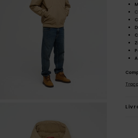
M
C
C
D
C
Z
P
A
Comp
Traça
Livr