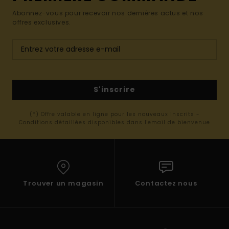
Abonnez-vous pour recevoir nos dernières actus et nos
offres exclusives.
S'inscrire
(*) Offre valable en ligne pour les nouveaux inscrits -
Conditions détaillées disponibles dans l'email de bienvenue
Trouver un magasin
Contactez nous