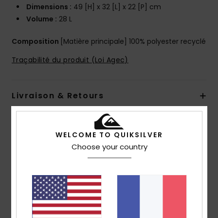
Dimensions :
49 [H] x 32 [L] x 22 [P] cm
Volume :
28 L
Composition
[Matière principale] 100% polyester recyclé
Traçabilité du produit (Loi Agec)
Livraison & Retours
Avis clients
WELCOME TO QUIKSILVER
Choose your country
Note moyenne
5.0
/5