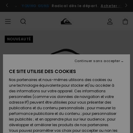
Passer
à
atuits
Se connecter / s'inscrire
YOUNG GUNS
Radical dès le départ.
Acheter maint
l'information
sur
le
produit
NOUVEAUTÉ
Accéder à
HOMME
Vêtements
Vêtements
Shop
Surf
Snow
Outlet
ma
Shop
Shop
Homme
commande
Homme
Homme
GARÇON
Continuer sans accepter
Accessoires
Accessoires
Nouveautés
Livraison
Outlet
CE SITE UTILISE DES COOKIES
FEMME
Surf
Snow
Enfant
Shop
Shop
Nos partenaires et nous-mêmes utilisons des cookies ou
Retours
Chaussures
Chaussures
A
Enfant
Enfant
une technologie équivalente pour stocker et/ou accéder à
& Tongs
& Tongs
Découvrir
SURF
des informations sur votre appareil. Ces informations
Outlet
personnelles (comme vos données de navigation et votre
Paiement
Femme
adresse IP) peuvent être utilisées pour vous présenter des
SNOW
Highlights
Snow
publications et du contenu personnalisés ; pour mesurer la
Surf
Surf
Snow
Shop
Carte
performance publicitaire et du contenu ; pour personnaliser
Femme
Cadeau
les publicités ; et en apprendre plus sur leur audience ; pour
OUTLET
développer et améliorer les produits de nos partenaires.
Communauté
Snow
Snow
Vous pouvez paramétrer vos choix pour accepter ou non les