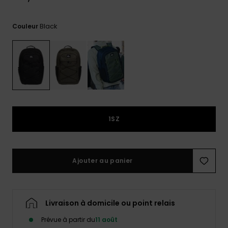
Trouvez
des
Black
Couleur
réponses
aux
questions
les plus
fréquentes
et notre
formulaire
de
contact.
1SZ
Consulter
la FAQ
Ajouter au panier
Livraison à domicile ou point relais
Prévue à partir du
11 août