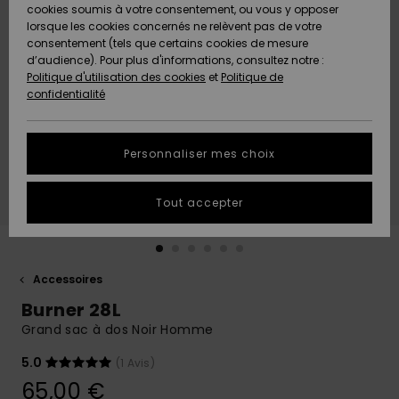
Quiksilver
A
cookies soumis à votre consentement, ou vous y opposer
Freedom
AIDE &
Découvrir
lorsque les cookies concernés ne relèvent pas de votre
CONTACT
consentement (tels que certains cookies de mesure
Nouveautés
Nouveautés
d’audience). Pour plus d'informations, consultez notre :
Protection
Politique d'utilisation des cookies
et
Politique de
des
Communauté
MAGASINS
confidentialité
données
A
A
Découvrir
Découvrir
QUIKSILVER
Guide des
APP
Personnaliser mes choix
tailles
LISTE DE
Tout accepter
SOUHAITS
Démarrez
une
conversation
pour
obtenir la
Accessoires
réponse la
Burner 28L
plus rapide
à votre
Grand sac à dos Noir Homme
question.
5.0
(1 Avis)
Démarrer
une
65,00 €
conversation