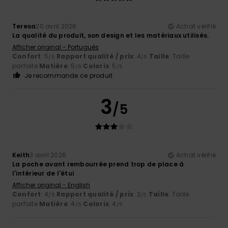
Teresa
20 avril 2026
Achat vérifié
La qualité du produit, son design et les matériaux utilisés.
Afficher original - Português
Confort
: 5
Rapport qualité / prix
: 4
Taille
: Taille
/5
/5
parfaite
Matière
: 5
Coloris
: 5
/5
/5
Je recommande ce produit
3
/5
Keith
3 avril 2026
Achat vérifié
La poche avant rembourrée prend trop de place à
l'intérieur de l'étui
Afficher original - English
Confort
: 4
Rapport qualité / prix
: 2
Taille
: Taille
/5
/5
parfaite
Matière
: 4
Coloris
: 4
/5
/5