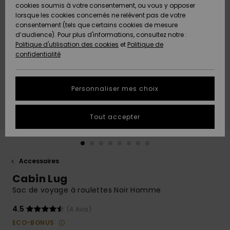
Quiksilver
A
cookies soumis à votre consentement, ou vous y opposer
Freedom
AIDE &
Découvrir
lorsque les cookies concernés ne relèvent pas de votre
CONTACT
consentement (tels que certains cookies de mesure
Nouveautés
Nouveautés
d’audience). Pour plus d'informations, consultez notre :
Protection
Politique d'utilisation des cookies
et
Politique de
des
Communauté
MAGASINS
confidentialité
données
A
A
Découvrir
Découvrir
QUIKSILVER
Guide des
APP
Personnaliser mes choix
tailles
LISTE DE
Tout accepter
SOUHAITS
Démarrez
une
conversation
pour
obtenir la
Accessoires
réponse la
Cabin Lug
plus rapide
à votre
Sac de voyage à roulettes Noir Homme
question.
4.5
(4 Avis)
Démarrer
une
ECO-BONUS
conversation