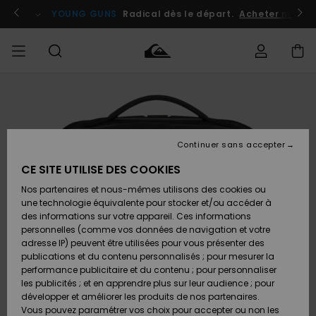
Passer
à
atuits
Se connecter / s'inscrire
YOUNG GUNS
Radical dès le départ.
Acheter maint
l'information
sur
le
produit
Accéder à
HOMME
Vêtements
Vêtements
Shop
Surf
Snow
Outlet
ma
Shop
Shop
Homme
commande
Homme
Homme
GARÇON
Continuer sans accepter
Accessoires
Accessoires
Nouveautés
Livraison
Outlet
CE SITE UTILISE DES COOKIES
FEMME
Surf
Snow
Enfant
Shop
Shop
Nos partenaires et nous-mêmes utilisons des cookies ou
Retours
Chaussures
Chaussures
A
Enfant
Enfant
une technologie équivalente pour stocker et/ou accéder à
& Tongs
& Tongs
Découvrir
SURF
des informations sur votre appareil. Ces informations
Outlet
personnelles (comme vos données de navigation et votre
Paiement
Femme
adresse IP) peuvent être utilisées pour vous présenter des
SNOW
Highlights
Snow
publications et du contenu personnalisés ; pour mesurer la
Surf
Surf
Snow
Shop
Carte
performance publicitaire et du contenu ; pour personnaliser
Femme
Cadeau
les publicités ; et en apprendre plus sur leur audience ; pour
OUTLET
développer et améliorer les produits de nos partenaires.
Communauté
Snow
Snow
Vous pouvez paramétrer vos choix pour accepter ou non les