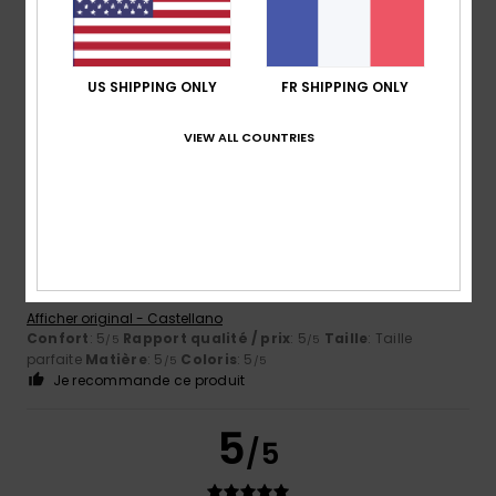
Coloris
4.8
US SHIPPING ONLY
FR SHIPPING ONLY
VIEW ALL COUNTRIES
5
/5
Kimberlyn
12 mai 2026
Achat vérifié
J'ai beaucoup aimé
Afficher original - Castellano
Confort
: 5
Rapport qualité / prix
: 5
Taille
: Taille
/5
/5
parfaite
Matière
: 5
Coloris
: 5
/5
/5
Je recommande ce produit
5
/5