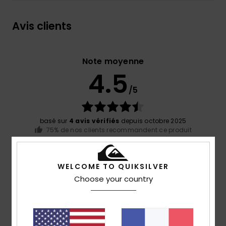
Avis clients
Note moyenne
4.5
/5
basé sur
4 avis vérifiés
depuis octobre 2025
75% de nos clients recommandent ce produit
Confort
Rapport qualité / prix
4.8
4.0
WELCOME TO QUIKSILVER
Choose your country
Taille
Matière
4.8
Trop petit
Trop grand