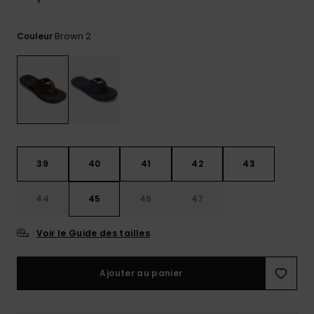
Trouvez
des
Brown 2
Couleur
réponses
aux
questions
les plus
fréquentes
et notre
formulaire
de
contact.
39
40
41
42
43
Consulter
la FAQ
44
45
46
47
Voir le Guide des tailles
Ajouter au panier