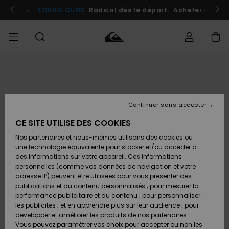
Passer
à
atuits
Se connecter / s'inscrire
YOUNG GUNS
Radical dès le départ.
Acheter maint
l'information
sur
le
produit
Accéder à
HOMME
Vêtements
Vêtements
Shop
Surf
Snow
Outlet
ma
Shop
Shop
Homme
commande
Homme
Homme
GARÇON
Continuer sans accepter
Accessoires
Accessoires
Nouveautés
Livraison
Outlet
CE SITE UTILISE DES COOKIES
FEMME
Surf
Snow
Enfant
Shop
Shop
Nos partenaires et nous-mêmes utilisons des cookies ou
Retours
Chaussures
Chaussures
A
Enfant
Enfant
une technologie équivalente pour stocker et/ou accéder à
& Tongs
& Tongs
Découvrir
SURF
des informations sur votre appareil. Ces informations
Outlet
personnelles (comme vos données de navigation et votre
Paiement
Femme
adresse IP) peuvent être utilisées pour vous présenter des
SNOW
Highlights
Snow
publications et du contenu personnalisés ; pour mesurer la
Surf
Surf
Snow
Shop
Carte
performance publicitaire et du contenu ; pour personnaliser
Femme
Cadeau
les publicités ; et en apprendre plus sur leur audience ; pour
OUTLET
développer et améliorer les produits de nos partenaires.
Communauté
Snow
Snow
Vous pouvez paramétrer vos choix pour accepter ou non les