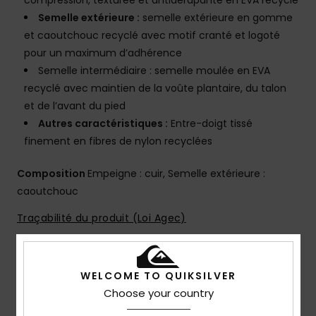
compression, texturée et antidérapante en EVA recyclé
Semelle extérieure :
semelle extérieure en gomme
et caoutchouc recyclé avec motif cranté et logoté
pour un maximum d’adhérence
Semelle intermédiaire : semelle moulée en EVA
recyclé avec maintien de la voûte plantaire, du talon
et de l’avant du pied
Autres caractéristiques :
Entre-doigt tissé
finement en fibres de nylon recyclées
Composition
Empeigne : cuir, Semelle extérieure :
caoutchouc
Traçabilité du produit (Loi Agec)
Livraison & Retours
WELCOME TO QUIKSILVER
Choose your country