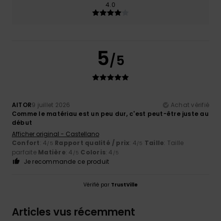
4.0
5
/5
AITOR
9 juillet 2026
Achat vérifié
Comme le matériau est un peu dur, c'est peut-être juste au
début
Afficher original - Castellano
Confort
: 4
Rapport qualité / prix
: 4
Taille
: Taille
/5
/5
parfaite
Matière
: 4
Coloris
: 4
/5
/5
Je recommande ce produit
Vérifié par
TrustVille
Articles vus récemment