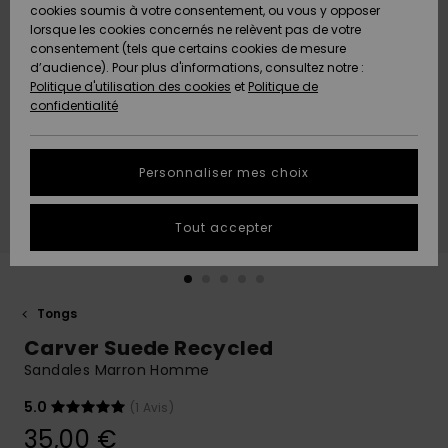
Quiksilver
A
cookies soumis à votre consentement, ou vous y opposer
Freedom
AIDE &
Découvrir
lorsque les cookies concernés ne relèvent pas de votre
CONTACT
consentement (tels que certains cookies de mesure
Nouveautés
Nouveautés
d’audience). Pour plus d'informations, consultez notre :
Protection
Politique d'utilisation des cookies
et
Politique de
des
Communauté
MAGASINS
confidentialité
données
A
A
Découvrir
Découvrir
QUIKSILVER
Guide des
APP
Personnaliser mes choix
tailles
LISTE DE
Tout accepter
SOUHAITS
Démarrez
une
conversation
pour
obtenir la
Tongs
réponse la
Carver Suede Recycled
plus rapide
à votre
Sandales Marron Homme
question.
5.0
(1 Avis)
Démarrer
une
35,00 €
conversation