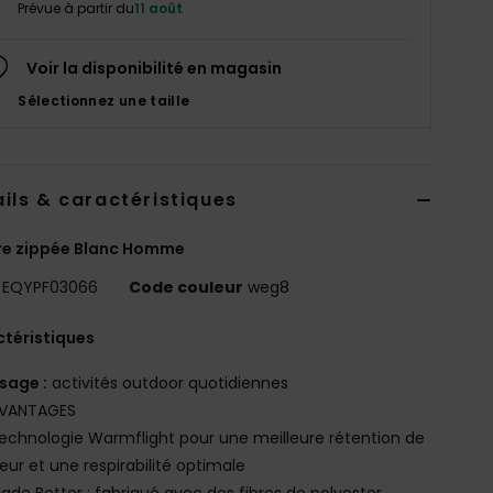
Prévue à partir du
11 août
Voir la disponibilité en magasin
Sélectionnez une taille
ils & caractéristiques
re zippée Blanc Homme
EQYPF03066
Code couleur
weg8
téristiques
sage :
activités outdoor quotidiennes
VANTAGES
echnologie Warmflight pour une meilleure rétention de
eur et une respirabilité optimale
ade Better : fabriqué avec des fibres de polyester