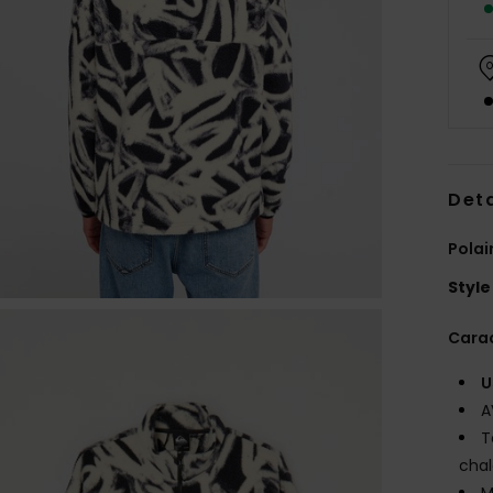
Deta
Polai
Style
Carac
U
A
T
chal
M