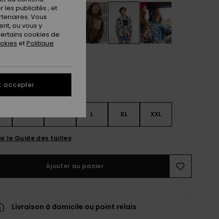
les publicités ; et
rtenaires. Vous
nt, ou vous y
ertains cookies de
ookies
et
Politique
t accepter
S
S
M
L
XL
XXL
ir le Guide des tailles
Ajouter au panier
Livraison à domicile ou point relais