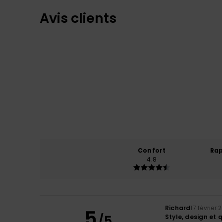
Avis clients
Confort
Rap
4.8
Richard
17 février 
5
/5
Style, design et 