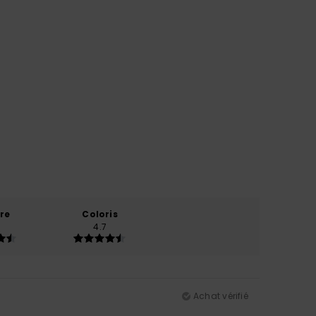
re
Coloris
4.7
Achat vérifié