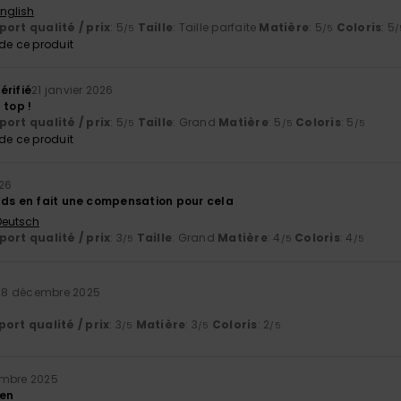
English
ort qualité / prix
: 5
Taille
: Taille parfaite
Matière
: 5
Coloris
: 5
/5
/5
/
e ce produit
érifié
21 janvier 2026
 top !
ort qualité / prix
: 5
Taille
: Grand
Matière
: 5
Coloris
: 5
/5
/5
/5
e ce produit
026
nds en fait une compensation pour cela
 Deutsch
ort qualité / prix
: 3
Taille
: Grand
Matière
: 4
Coloris
: 4
/5
/5
/5
28 décembre 2025
ort qualité / prix
: 3
Matière
: 3
Coloris
: 2
/5
/5
/5
embre 2025
ien