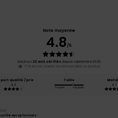
Note moyenne
4.8
/5
basé sur
22 avis vérifiés
depuis septembre 2025
77% de nos clients recommandent ce produit
port qualité / prix
Taille
Matiè
4.3
4.7
Trop petit
Trop grand
2026
qualité exceptionnels