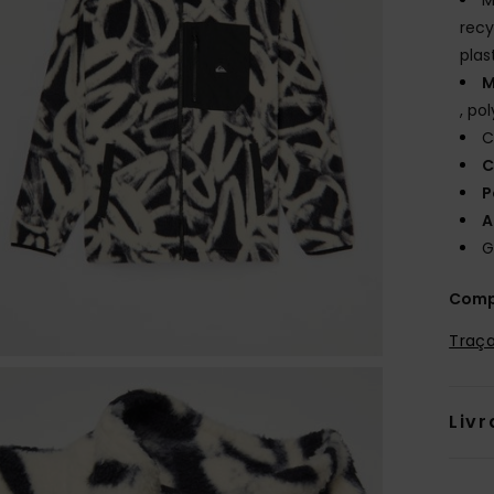
recy
plas
M
, po
C
C
P
A
G
Comp
Traça
Livr