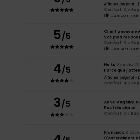
Afficher original - 
Confort
: 5
Rapp
/5
Je recommand
5
Client anonyme v
/5
Vos polaires sont
Confort
: 5
Rapp
/5
Je recommand
4
Heiko
19 janvier 2
/5
Parce que j'atte
Afficher original -
Confort
: 4
Rapp
/5
3
/5
Anne-Angélique
Pas très chaud
Confort
: 3
Rapp
/5
Francisco
19 déc
4
C'est vraiment b