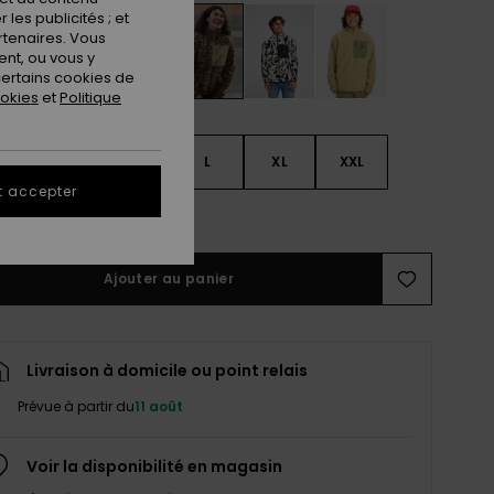
les publicités ; et
rtenaires. Vous
nt, ou vous y
ertains cookies de
ookies
et
Politique
S
S
M
L
XL
XXL
t accepter
ir le Guide des tailles
Ajouter au panier
Livraison à domicile ou point relais
Prévue à partir du
11 août
Voir la disponibilité en magasin