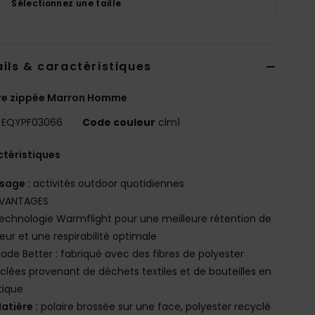
Sélectionnez une taille
ils & caractéristiques
ire zippée Marron Homme
EQYPF03066
Code couleur
clm1
téristiques
sage :
activités outdoor quotidiennes
VANTAGES
echnologie Warmflight pour une meilleure rétention de
eur et une respirabilité optimale
ade Better : fabriqué avec des fibres de polyester
clées provenant de déchets textiles et de bouteilles en
tique
atière :
polaire brossée sur une face, polyester recyclé