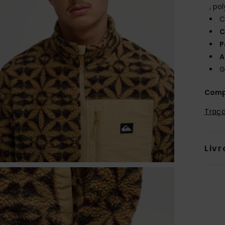
, po
C
C
P
A
G
Comp
Traça
Livr