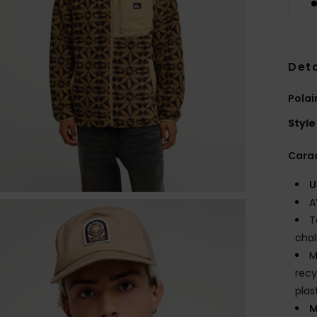
Deta
Pola
Style
Carac
U
A
T
chal
M
recy
plas
M