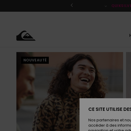
Passer
à
QUIKSILV
l'information
sur
le
produit
NOUVEAUTÉ
CE SITE UTILISE D
Nos partenaires et no
accéder à des informa
navigation et votre ad