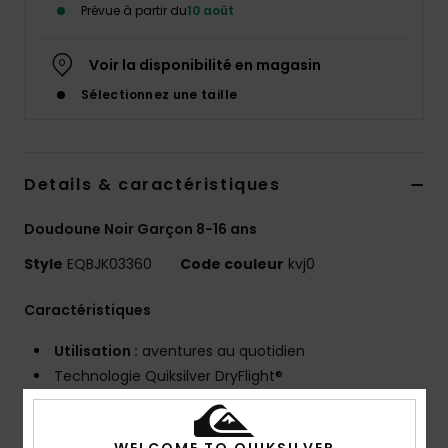
Prévue à partir du
10 août
Voir la disponibilité en magasin
Sélectionnez une taille
Details & caractéristiques
Doudoune Noir Garçon 8-16 ans
Style
EQBJK03360
Code couleur
kvj0
Caractéristiques
Utilisation :
aventures au quotidien
Technologie Quiksilver DryFlight®
Note WarmFlight® :
3/3
Poids du garnissage :
220 g/m²