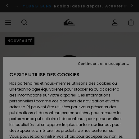
Passer
à
atuits
Se connecter / s'inscrire
YOUNG GUNS
Radical dès le départ.
Acheter maint
l'information
sur
le
produit
NOUVEAUTÉ
Accéder à
HOMME
Vêtements
Vêtements
Shop
Surf
Snow
Outlet
ma
Shop
Shop
Homme
commande
Homme
Homme
GARÇON
Continuer sans accepter
Accessoires
Accessoires
Nouveautés
Livraison
Outlet
CE SITE UTILISE DES COOKIES
FEMME
Surf
Snow
Enfant
Shop
Shop
Nos partenaires et nous-mêmes utilisons des cookies ou
Retours
Chaussures
Chaussures
A
Enfant
Enfant
une technologie équivalente pour stocker et/ou accéder à
& Tongs
& Tongs
Découvrir
SURF
des informations sur votre appareil. Ces informations
Outlet
personnelles (comme vos données de navigation et votre
Paiement
Femme
adresse IP) peuvent être utilisées pour vous présenter des
SNOW
Highlights
Snow
publications et du contenu personnalisés ; pour mesurer la
Surf
Surf
Snow
Shop
Carte
performance publicitaire et du contenu ; pour personnaliser
Femme
Cadeau
les publicités ; et en apprendre plus sur leur audience ; pour
OUTLET
développer et améliorer les produits de nos partenaires.
Communauté
Snow
Snow
Vous pouvez paramétrer vos choix pour accepter ou non les