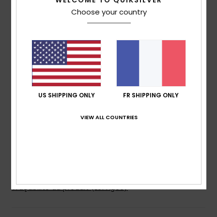
WELCOME TO QUIKSILVER
MADE BETTER
Choose your country
74 % nylon recyclé pré-consommation et polyester
recyclé
Traitement hydrofuge sans PFC
Matière :
toile en polyester recyclé [38 g/m2]
Caractéristiques :
Coupe :
Regular
Doublure :
nylon recyclé [65 g/m²]
US SHIPPING ONLY
FR SHIPPING ONLY
Capuche :
fixe avec cordon de serrage
Fermeture :
zip frontal
VIEW ALL COUNTRIES
Poches :
deux grandes poches mains
Autre :
poche intérieure, ourlet et poignets
élastiqués
Composition
[Matière principale] 100% nylon recyclé
Traçabilité du produit (Loi Agec)