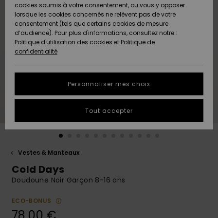
Quiksilver
A
cookies soumis à votre consentement, ou vous y opposer
Freedom
AIDE &
Découvrir
lorsque les cookies concernés ne relèvent pas de votre
CONTACT
consentement (tels que certains cookies de mesure
Nouveautés
Nouveautés
d’audience). Pour plus d'informations, consultez notre :
Protection
Politique d'utilisation des cookies
et
Politique de
des
Communauté
MAGASINS
confidentialité
données
A
A
Découvrir
Découvrir
QUIKSILVER
Guide des
APP
Personnaliser mes choix
tailles
LISTE DE
Tout accepter
SOUHAITS
Démarrez
une
conversation
pour
obtenir la
Vestes & Manteaux
réponse la
Cold Days
plus rapide
à votre
Doudoune Noir Garçon 8-16 ans
question.
ECO-BONUS
Démarrer
une
78,00 €
conversation