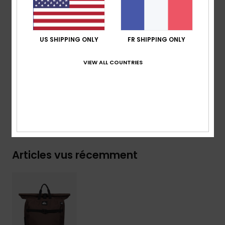
l’avant
Dimensions :
51 [H] x 28 [L] x 26 [P] cm
Volume :
37 L
US SHIPPING ONLY
FR SHIPPING ONLY
Composition
[Matière principale] 100% polyester recyclé
VIEW ALL COUNTRIES
Traçabilité du produit (Loi Agec)
Livraison & Retours
Articles vus récemment