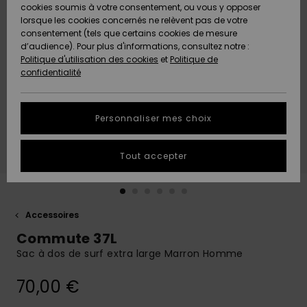
Quiksilver
A
cookies soumis à votre consentement, ou vous y opposer
Freedom
AIDE &
Découvrir
lorsque les cookies concernés ne relèvent pas de votre
CONTACT
consentement (tels que certains cookies de mesure
Nouveautés
Nouveautés
d’audience). Pour plus d'informations, consultez notre :
Protection
Politique d'utilisation des cookies
et
Politique de
des
Communauté
MAGASINS
confidentialité
données
A
A
Découvrir
Découvrir
QUIKSILVER
Guide des
APP
Personnaliser mes choix
tailles
LISTE DE
Tout accepter
SOUHAITS
Démarrez
une
conversation
pour
obtenir la
Accessoires
réponse la
Commute 37L
plus rapide
à votre
Sac à dos de surf extra large Marron Homme
question.
70,00 €
Démarrer
une
conversation