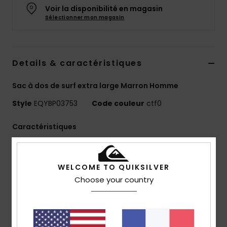
Voir la disponibilité en magasin
Sélectionner mon magasin
Details & caractéristiques
Sac à dos de surf extra large Marron Homme
Style
EQYBP03753
Code couleur
ctf0
Caractéristiques
Matière :
polyester recyclé 600D, micro ripstop
450D
WELCOME TO QUIKSILVER
Compartiments :
compartiment principal, poche
Choose your country
extérieure pour accessoires, fermeture roll-top, poche
externe pour ordinateur
Autre :
compartiment humide/sec, rangement pour
serviette, poche pour bouteille, attaches de sangle à