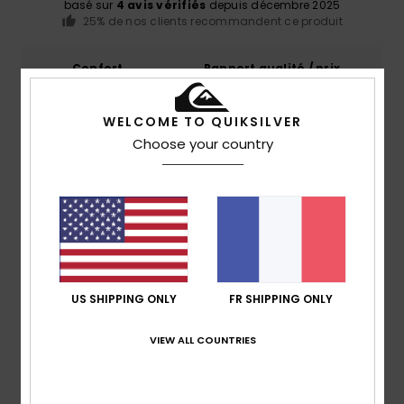
basé sur
4 avis vérifiés
depuis décembre 2025
25% de nos clients recommandent ce produit
Confort
Rapport qualité / prix
4.0
3.7
WELCOME TO QUIKSILVER
Taille
Matière
Choose your country
4.0
Trop petit
Trop grand
Coloris
4.3
US SHIPPING ONLY
FR SHIPPING ONLY
2
/5
VIEW ALL COUNTRIES