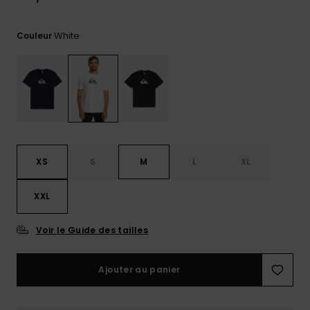
Trouvez
des
White
Couleur
réponses
aux
questions
les plus
fréquentes
et notre
formulaire
de
contact.
XS
S
M
L
XL
Consulter
la FAQ
XXL
Voir le Guide des tailles
Ajouter au panier