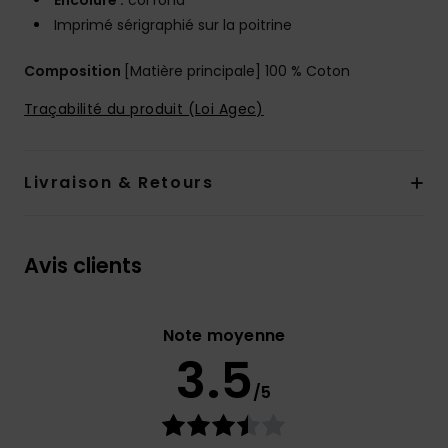
Encolure :
col rond
Imprimé sérigraphié sur la poitrine
Composition
[Matière principale] 100 % Coton
Traçabilité du produit (Loi Agec)
Livraison & Retours
Avis clients
Note moyenne
3.5
/5