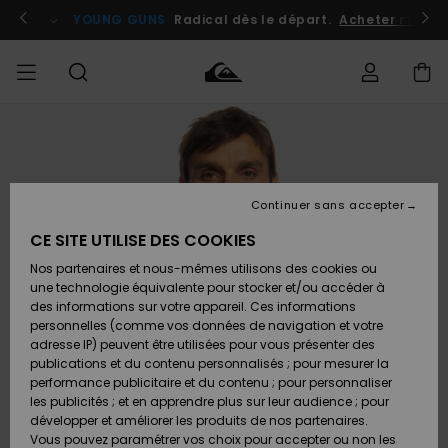
Passer
à
atuits
Se connecter / s'inscrire
YOUNG GUNS
Radical dès le départ.
Acheter maint
l'information
sur
le
produit
Accéder à
HOMME
Vêtements
Vêtements
Shop
Surf
Snow
Outlet
ma
Shop
Shop
Homme
commande
Homme
Homme
GARÇON
Continuer sans accepter
Accessoires
Accessoires
Nouveautés
Livraison
Outlet
CE SITE UTILISE DES COOKIES
FEMME
Surf
Snow
Enfant
Shop
Shop
Nos partenaires et nous-mêmes utilisons des cookies ou
Retours
Chaussures
Chaussures
A
Enfant
Enfant
une technologie équivalente pour stocker et/ou accéder à
& Tongs
& Tongs
Découvrir
SURF
des informations sur votre appareil. Ces informations
Outlet
personnelles (comme vos données de navigation et votre
Paiement
Femme
adresse IP) peuvent être utilisées pour vous présenter des
SNOW
Highlights
Snow
publications et du contenu personnalisés ; pour mesurer la
Surf
Surf
Snow
Shop
Carte
performance publicitaire et du contenu ; pour personnaliser
Femme
Cadeau
les publicités ; et en apprendre plus sur leur audience ; pour
OUTLET
développer et améliorer les produits de nos partenaires.
Communauté
Snow
Snow
Vous pouvez paramétrer vos choix pour accepter ou non les