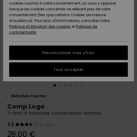
Quiksilver
A
cookies soumis à votre consentement, ou vous y opposer
Freedom
AIDE &
Découvrir
lorsque les cookies concernés ne relèvent pas de votre
CONTACT
consentement (tels que certains cookies de mesure
Nouveautés
Nouveautés
d’audience). Pour plus d'informations, consultez notre :
Protection
Politique d'utilisation des cookies
et
Politique de
des
Communauté
MAGASINS
confidentialité
données
A
A
Découvrir
Découvrir
QUIKSILVER
Guide des
APP
Personnaliser mes choix
tailles
LISTE DE
Tout accepter
SOUHAITS
Démarrez
une
conversation
pour
obtenir la
Manches Courtes
réponse la
Comp Logo
plus rapide
à votre
T-Shirt à manches courtes Blanc Homme
question.
3.5
(4 Avis)
Démarrer
une
28,00 €
conversation