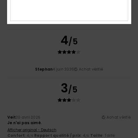
Mathieu
2 juillet 2026
Achat vérifié
Défaut de couture
Confort
: 3
Rapport qualité / prix
: 3
Taille
: Taille parfaite
/5
/5
Matière
: 3
Coloris
: 4
/5
/5
4
/5
Stephan
4 juin 2026
Achat vérifié
3
/5
Veit
20 avril 2026
Achat vérifié
Je n'ai pas aimé.
Afficher original - Deutsch
Confort
: 4
Rapport qualité / prix
: 4
Taille
: Taille
/5
/5