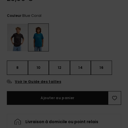
Trouvez
des
Blue Coral
Couleur
réponses
aux
questions
les plus
fréquentes
et notre
formulaire
de
contact.
8
10
12
14
16
Consulter
la FAQ
Voir le Guide des tailles
Ajouter au panier
Livraison à domicile ou point relais