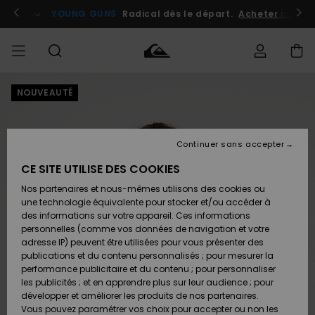
Passer
à
atuits
Se connecter / s'inscrire
YOUNG GUNS
Radical dès le départ.
Acheter maint
l'information
sur
le
produit
NOUVEAUTÉ
Accéder à
HOMME
Vêtements
Vêtements
Shop
Surf
Snow
Outlet
ma
Shop
Shop
Homme
commande
Homme
Homme
GARÇON
Continuer sans accepter
Accessoires
Accessoires
Nouveautés
Livraison
Outlet
CE SITE UTILISE DES COOKIES
FEMME
Surf
Snow
Enfant
Shop
Shop
Nos partenaires et nous-mêmes utilisons des cookies ou
Retours
Chaussures
Chaussures
A
Enfant
Enfant
une technologie équivalente pour stocker et/ou accéder à
& Tongs
& Tongs
Découvrir
SURF
des informations sur votre appareil. Ces informations
Outlet
personnelles (comme vos données de navigation et votre
Paiement
Femme
adresse IP) peuvent être utilisées pour vous présenter des
SNOW
Highlights
Snow
publications et du contenu personnalisés ; pour mesurer la
Surf
Surf
Snow
Shop
Carte
performance publicitaire et du contenu ; pour personnaliser
Femme
Cadeau
les publicités ; et en apprendre plus sur leur audience ; pour
OUTLET
développer et améliorer les produits de nos partenaires.
Communauté
Snow
Snow
Vous pouvez paramétrer vos choix pour accepter ou non les