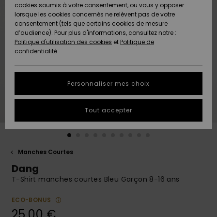
Quiksilver
A
cookies soumis à votre consentement, ou vous y opposer
Freedom
AIDE &
Découvrir
lorsque les cookies concernés ne relèvent pas de votre
CONTACT
consentement (tels que certains cookies de mesure
Nouveautés
Nouveautés
d’audience). Pour plus d'informations, consultez notre :
Protection
Politique d'utilisation des cookies
et
Politique de
des
Communauté
MAGASINS
confidentialité
données
A
A
Découvrir
Découvrir
QUIKSILVER
Guide des
APP
Personnaliser mes choix
tailles
LISTE DE
Tout accepter
SOUHAITS
Démarrez
une
conversation
pour
obtenir la
Manches Courtes
réponse la
Dang
plus rapide
à votre
T-Shirt manches courtes Bleu Garçon 8-16 ans
question.
ECO-BONUS
Démarrer
une
25,00 €
conversation