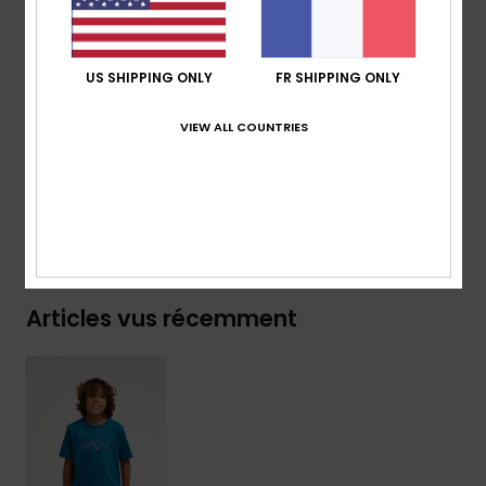
Autre :
logo brodé poitrine
Étiquette tissée sur la manche
US SHIPPING ONLY
FR SHIPPING ONLY
Composition
[Matière principale] 70% coton, 30% coton
recyclé
VIEW ALL COUNTRIES
Traçabilité du produit (Loi Agec)
Livraison & Retours
Articles vus récemment