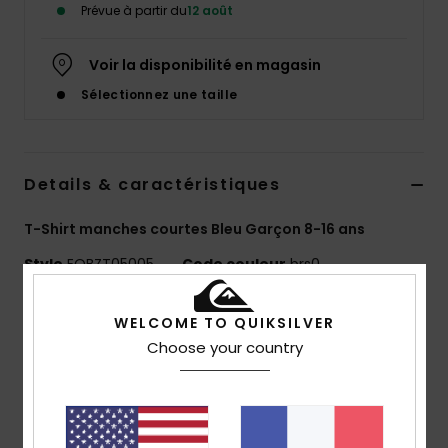
Prévue à partir du
12 août
Voir la disponibilité en magasin
Sélectionnez une taille
Details & caractéristiques
T-Shirt manches courtes Bleu Garçon 8-16 ans
Style
EQBZT05005
Code couleur
brs0
Caractéristiques
WELCOME TO QUIKSILVER
Choose your country
Matière :
jersey 70 % coton, 30 % coton recyclé [160
g/m2]
Coupe :
Regular
Col :
col rond