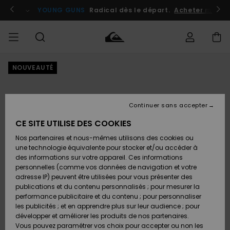
Passer
à
atuits
Se connecter / s'inscrire
YOUNG GUNS
Radical dès le départ.
Acheter maint
l'information
sur
le
produit
NOUVEAUTÉ
Accéder à
HOMME
Vêtements
Vêtements
Shop
Surf
Snow
Outlet
ma
Shop
Shop
Homme
commande
Homme
Homme
GARÇON
Continuer sans accepter
Accessoires
Accessoires
Nouveautés
Livraison
Outlet
CE SITE UTILISE DES COOKIES
FEMME
Surf
Snow
Enfant
Shop
Shop
Nos partenaires et nous-mêmes utilisons des cookies ou
Retours
Chaussures
Chaussures
A
Enfant
Enfant
une technologie équivalente pour stocker et/ou accéder à
& Tongs
& Tongs
Découvrir
SURF
des informations sur votre appareil. Ces informations
Outlet
personnelles (comme vos données de navigation et votre
Paiement
Femme
adresse IP) peuvent être utilisées pour vous présenter des
SNOW
Highlights
Snow
publications et du contenu personnalisés ; pour mesurer la
Surf
Surf
Snow
Shop
Carte
performance publicitaire et du contenu ; pour personnaliser
Femme
Cadeau
les publicités ; et en apprendre plus sur leur audience ; pour
OUTLET
développer et améliorer les produits de nos partenaires.
Communauté
Snow
Snow
Vous pouvez paramétrer vos choix pour accepter ou non les