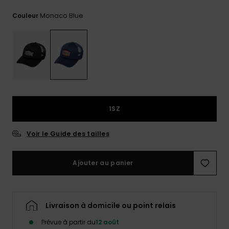
Trouvez
Monaco Blue
Couleur
des
réponses
aux
questions
les plus
fréquentes
et notre
formulaire
de
contact.
1SZ
Consulter
la FAQ
Voir le Guide des tailles
Ajouter au panier
Livraison à domicile ou point relais
Prévue à partir du
12 août