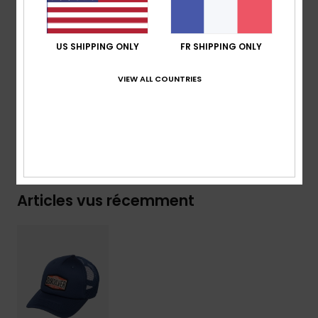
Mousqueton en plastique
Composition
[Matière principale] 57% polyester, 43%
US SHIPPING ONLY
FR SHIPPING ONLY
coton
VIEW ALL COUNTRIES
Traçabilité du produit (Loi Agec)
Livraison & Retours
Articles vus récemment