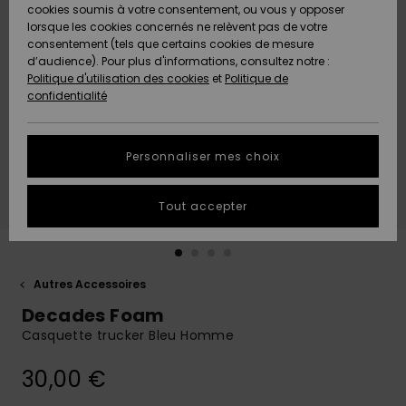
Quiksilver
A
cookies soumis à votre consentement, ou vous y opposer
Freedom
AIDE &
Découvrir
lorsque les cookies concernés ne relèvent pas de votre
CONTACT
consentement (tels que certains cookies de mesure
Nouveautés
Nouveautés
d’audience). Pour plus d'informations, consultez notre :
Protection
Politique d'utilisation des cookies
et
Politique de
des
Communauté
MAGASINS
confidentialité
données
A
A
Découvrir
Découvrir
QUIKSILVER
Guide des
APP
Personnaliser mes choix
tailles
LISTE DE
Tout accepter
SOUHAITS
Démarrez
une
conversation
pour
obtenir la
Autres Accessoires
réponse la
Decades Foam
plus rapide
à votre
Casquette trucker Bleu Homme
question.
30,00 €
Démarrer
une
conversation