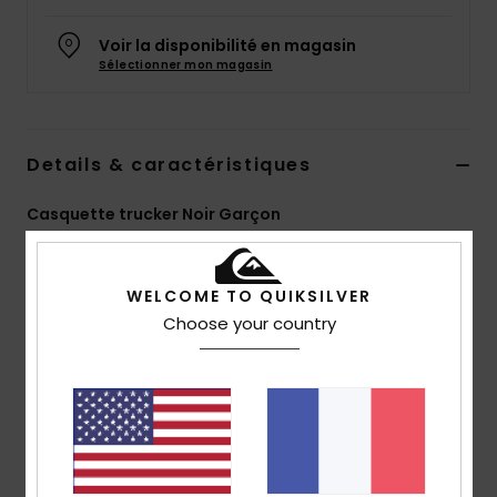
Voir la disponibilité en magasin
Sélectionner mon magasin
Details & caractéristiques
Casquette trucker Noir Garçon
Style
EQBHA03115
Code couleur
kvj0
WELCOME TO QUIKSILVER
Caractéristiques
Choose your country
Trucker 5 panneaux en mousse
Artwork sublimé sur les panneaux avant
Étiquette tissée centrée sur le devant
Fermeture arrière en plastique
Composition
[Matière principale] 100% polyester