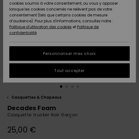
Quiksilver
A
cookies soumis à votre consentement, ou vous y opposer
Freedom
AIDE &
Découvrir
lorsque les cookies concernés ne relèvent pas de votre
CONTACT
consentement (tels que certains cookies de mesure
Nouveautés
Nouveautés
d’audience). Pour plus d'informations, consultez notre :
Protection
Politique d'utilisation des cookies
et
Politique de
des
Communauté
MAGASINS
confidentialité
données
A
A
Découvrir
Découvrir
QUIKSILVER
Guide des
APP
Personnaliser mes choix
tailles
LISTE DE
Tout accepter
SOUHAITS
Démarrez
une
conversation
pour
obtenir la
Casquettes & Chapeaux
réponse la
Decades Foam
plus rapide
à votre
Casquette trucker Noir Garçon
question.
25,00 €
Démarrer
une
conversation