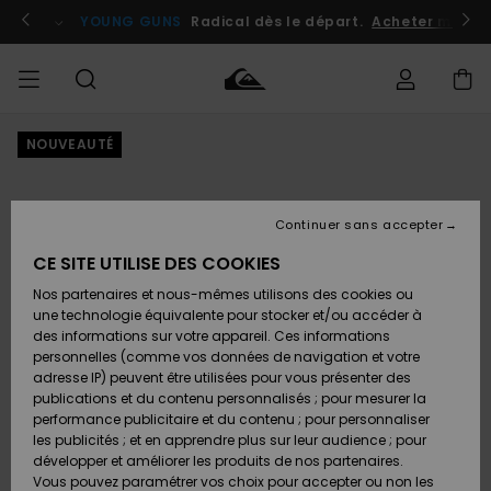
Passer
à
atuits
Se connecter / s'inscrire
YOUNG GUNS
Radical dès le départ.
Acheter maint
l'information
sur
le
produit
NOUVEAUTÉ
Accéder à
HOMME
Vêtements
Vêtements
Shop
Surf
Snow
Outlet
ma
Shop
Shop
Homme
commande
Homme
Homme
GARÇON
Continuer sans accepter
Accessoires
Accessoires
Nouveautés
Livraison
Outlet
CE SITE UTILISE DES COOKIES
FEMME
Surf
Snow
Enfant
Shop
Shop
Nos partenaires et nous-mêmes utilisons des cookies ou
Retours
Chaussures
Chaussures
A
Enfant
Enfant
une technologie équivalente pour stocker et/ou accéder à
& Tongs
& Tongs
Découvrir
SURF
des informations sur votre appareil. Ces informations
Outlet
personnelles (comme vos données de navigation et votre
Paiement
Femme
adresse IP) peuvent être utilisées pour vous présenter des
SNOW
Highlights
Snow
publications et du contenu personnalisés ; pour mesurer la
Surf
Surf
Snow
Shop
Carte
performance publicitaire et du contenu ; pour personnaliser
Femme
Cadeau
les publicités ; et en apprendre plus sur leur audience ; pour
OUTLET
développer et améliorer les produits de nos partenaires.
Communauté
Snow
Snow
Vous pouvez paramétrer vos choix pour accepter ou non les