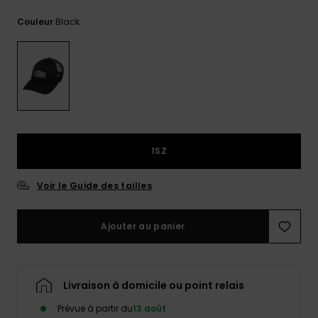
Trouvez
Black
Couleur
des
réponses
aux
questions
les plus
fréquentes
et notre
formulaire
de
contact.
1SZ
Consulter
la FAQ
Voir le Guide des tailles
Ajouter au panier
Livraison à domicile ou point relais
Prévue à partir du
13 août