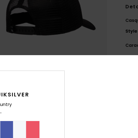
Deta
Casq
Style
Carac
C
incu
M
mesh
A
IKSILVER
É
M
untry
Comp
Traça