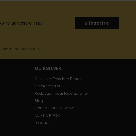
S'inscrire
s l'email de bienvenue
QUIKSILVER
Quiksilver Freedom Benefits
Carte Cadeau
Réduction pour les étudiants
Blog
Conseils Surf & Snow
Quiksilver App
Location