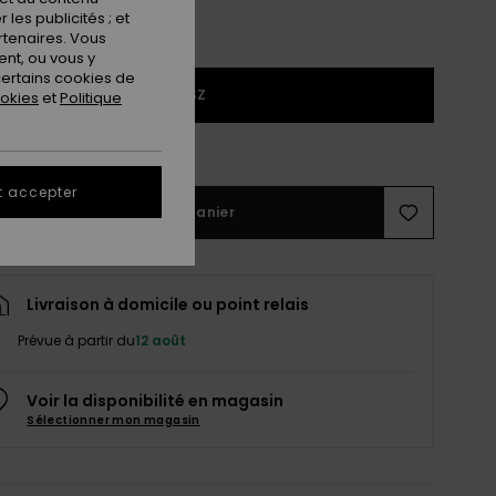
les publicités ; et
rtenaires. Vous
nt, ou vous y
ertains cookies de
1SZ
ookies
et
Politique
ir le Guide des tailles
t accepter
Ajouter au panier
Livraison à domicile ou point relais
Prévue à partir du
12 août
Voir la disponibilité en magasin
Sélectionner mon magasin