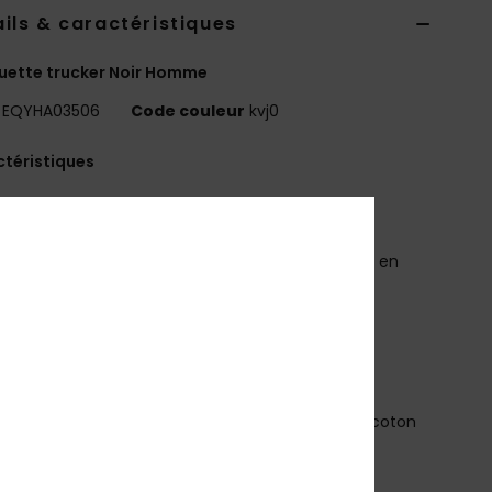
ils & caractéristiques
uette trucker Noir Homme
EQYHA03506
Code couleur
kvj0
téristiques
oupe :
trucker structurée à 6 pans avec visière
rvée
atière :
panneaux avant en sergé délavé, arrière en
, 57 % polyester, 43 % coton
utres :
écusson synthétique en creux au centre
tiquette haute définition sur la fermeture arrière
ousqueton en plastique
osition
[Matière principale] 57% polyester, 43% coton
bilité du produit (Loi Agec)