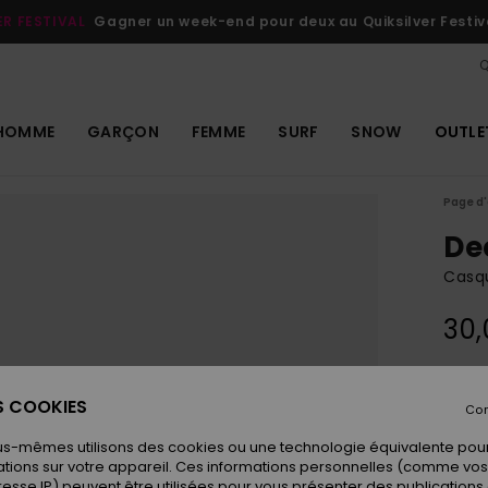
ER FESTIVAL
Gagner un week-end pour deux au Quiksilver Festiv
Q
HOMME
GARÇON
FEMME
SURF
SNOW
OUTLE
Page d'
De
Casq
30,
Coule
ES COOKIES
Con
us-mêmes utilisons des cookies ou une technologie équivalente pour
tions sur votre appareil. Ces informations personnelles (comme v
resse IP) peuvent être utilisées pour vous présenter des publications