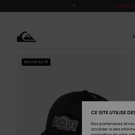
Passer
à
QUIKSILV
l'information
sur
le
produit
NOUVEAUTÉ
CE SITE UTILISE D
Nos partenaires et no
accéder à des informa
navigation et votre ad