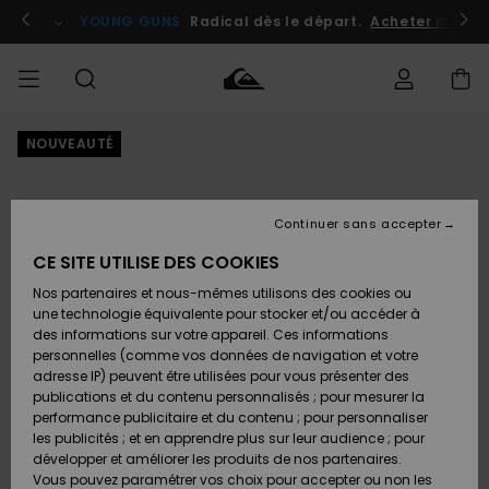
Passer
à
atuits
Se connecter / s'inscrire
YOUNG GUNS
Radical dès le départ.
Acheter maint
l'information
sur
le
produit
NOUVEAUTÉ
Accéder à
HOMME
Vêtements
Vêtements
Shop
Surf
Snow
Outlet
ma
Shop
Shop
Homme
commande
Homme
Homme
GARÇON
Continuer sans accepter
Accessoires
Accessoires
Nouveautés
Livraison
Outlet
CE SITE UTILISE DES COOKIES
FEMME
Surf
Snow
Enfant
Shop
Shop
Nos partenaires et nous-mêmes utilisons des cookies ou
Retours
Chaussures
Chaussures
A
Enfant
Enfant
une technologie équivalente pour stocker et/ou accéder à
& Tongs
& Tongs
Découvrir
SURF
des informations sur votre appareil. Ces informations
Outlet
personnelles (comme vos données de navigation et votre
Paiement
Femme
adresse IP) peuvent être utilisées pour vous présenter des
SNOW
Highlights
Snow
publications et du contenu personnalisés ; pour mesurer la
Surf
Surf
Snow
Shop
Carte
performance publicitaire et du contenu ; pour personnaliser
Femme
Cadeau
les publicités ; et en apprendre plus sur leur audience ; pour
OUTLET
développer et améliorer les produits de nos partenaires.
Communauté
Snow
Snow
Vous pouvez paramétrer vos choix pour accepter ou non les