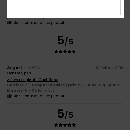
-Eric
26 juin 2026
Achat vérifié
Jolie agréable
Confort
: 5
Rapport qualité / prix
: 5
Taille
: Taille
/5
/5
parfaite
Matière
: 4
Coloris
: 4
/5
/5
Je recommande ce produit
5
/5
Jorge
24 juin 2026
Achat vérifié
Confort, prix.
Afficher original - Castellano
Confort
: 5
Rapport qualité / prix
: 5
Taille
: Trop grand
/5
/5
Matière
: 5
Coloris
: 5
/5
/5
Je recommande ce produit
5
/5