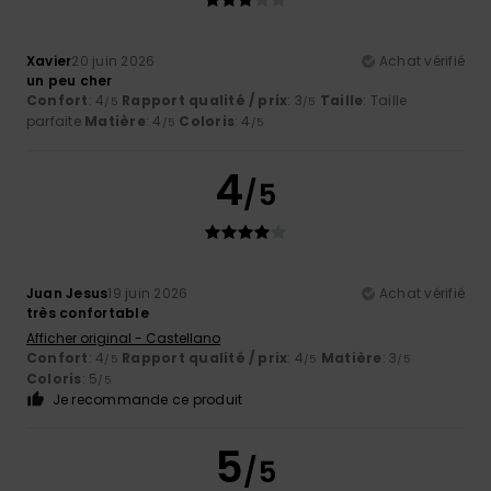
Xavier
20 juin 2026
Achat vérifié
un peu cher
Confort
: 4
Rapport qualité / prix
: 3
Taille
: Taille
/5
/5
parfaite
Matière
: 4
Coloris
: 4
/5
/5
4
/5
Juan Jesus
19 juin 2026
Achat vérifié
très confortable
Afficher original - Castellano
Confort
: 4
Rapport qualité / prix
: 4
Matière
: 3
/5
/5
/5
Coloris
: 5
/5
Je recommande ce produit
5
/5