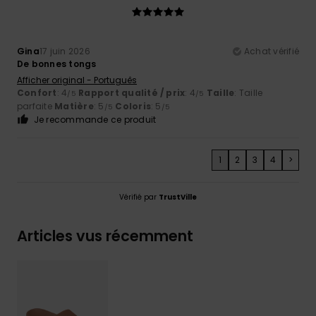
Gina
17 juin 2026
Achat vérifié
De bonnes tongs
Afficher original - Português
Confort
: 4
Rapport qualité / prix
: 4
Taille
: Taille
/5
/5
parfaite
Matière
: 5
Coloris
: 5
/5
/5
Je recommande ce produit
1
2
3
4
>
Vérifié par
TrustVille
Articles vus récemment