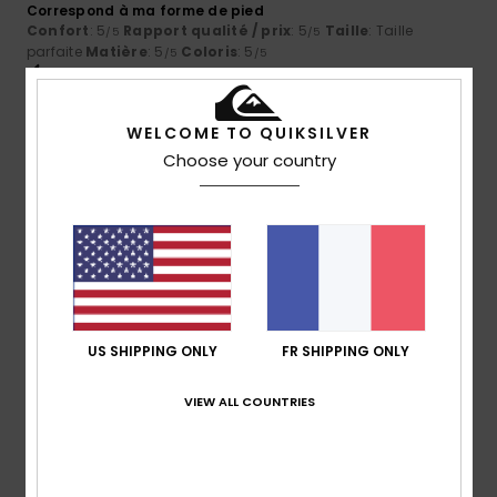
Correspond à ma forme de pied
Confort
: 5
Rapport qualité / prix
: 5
Taille
: Taille
/5
/5
parfaite
Matière
: 5
Coloris
: 5
/5
/5
Je recommande ce produit
4
WELCOME TO QUIKSILVER
/5
Choose your country
Artur
2 juillet 2026
Achat vérifié
C’est joli et très pratique
Confort
: 4
Rapport qualité / prix
: 5
Taille
: Taille
/5
/5
parfaite
Matière
: 4
Coloris
: 5
/5
/5
Je recommande ce produit
US SHIPPING ONLY
FR SHIPPING ONLY
5
/5
VIEW ALL COUNTRIES