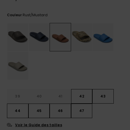
Trouvez
des
Rust/mustard
Couleur
réponses
aux
questions
les plus
fréquentes
et notre
formulaire
de
contact.
Consulter
la FAQ
39
40
41
42
43
44
45
46
47
Voir le Guide des tailles