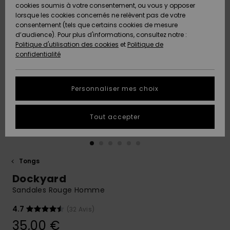
Quiksilver
A
cookies soumis à votre consentement, ou vous y opposer
Freedom
AIDE &
Découvrir
lorsque les cookies concernés ne relèvent pas de votre
CONTACT
consentement (tels que certains cookies de mesure
Nouveautés
Nouveautés
d’audience). Pour plus d'informations, consultez notre :
Protection
Politique d'utilisation des cookies
et
Politique de
des
Communauté
MAGASINS
confidentialité
données
A
A
Découvrir
Découvrir
QUIKSILVER
Guide des
APP
Personnaliser mes choix
tailles
LISTE DE
Tout accepter
SOUHAITS
Démarrez
une
conversation
pour
obtenir la
Tongs
réponse la
Dockyard
plus rapide
à votre
Sandales Rouge Homme
question.
4.7
(32 Avis)
Démarrer
une
35,00 €
conversation