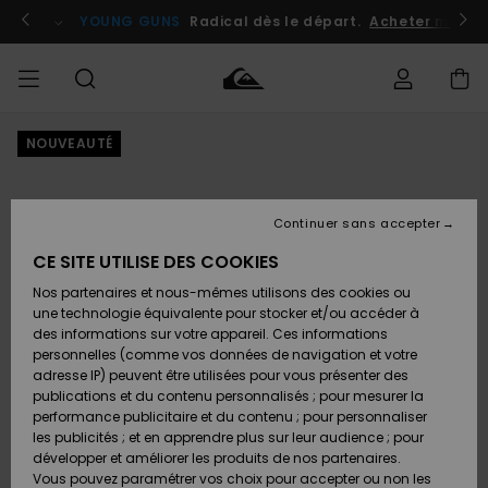
Passer
à
atuits
Se connecter / s'inscrire
YOUNG GUNS
Radical dès le départ.
Acheter maint
l'information
sur
le
produit
NOUVEAUTÉ
Accéder à
HOMME
Vêtements
Vêtements
Shop
Surf
Snow
Outlet
ma
Shop
Shop
Homme
commande
Homme
Homme
GARÇON
Continuer sans accepter
Accessoires
Accessoires
Nouveautés
Livraison
Outlet
CE SITE UTILISE DES COOKIES
FEMME
Surf
Snow
Enfant
Shop
Shop
Nos partenaires et nous-mêmes utilisons des cookies ou
Retours
Chaussures
Chaussures
A
Enfant
Enfant
une technologie équivalente pour stocker et/ou accéder à
& Tongs
& Tongs
Découvrir
SURF
des informations sur votre appareil. Ces informations
Outlet
personnelles (comme vos données de navigation et votre
Paiement
Femme
adresse IP) peuvent être utilisées pour vous présenter des
SNOW
Highlights
Snow
publications et du contenu personnalisés ; pour mesurer la
Surf
Surf
Snow
Shop
Carte
performance publicitaire et du contenu ; pour personnaliser
Femme
Cadeau
les publicités ; et en apprendre plus sur leur audience ; pour
OUTLET
développer et améliorer les produits de nos partenaires.
Communauté
Snow
Snow
Vous pouvez paramétrer vos choix pour accepter ou non les