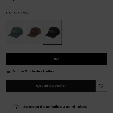
Trouvez
des
Black
Couleur
réponses
aux
questions
les plus
fréquentes
et notre
formulaire
de
contact.
1SZ
Consulter
la FAQ
Voir le Guide des tailles
Ajouter au panier
Livraison à domicile ou point relais