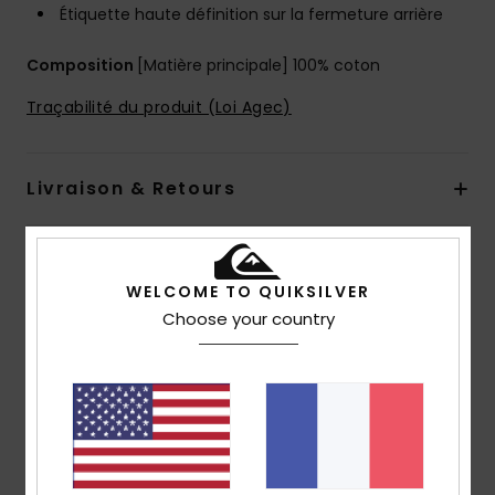
Étiquette haute définition sur la fermeture arrière
Composition
[Matière principale] 100% coton
Traçabilité du produit (Loi Agec)
Livraison & Retours
Avis clients
WELCOME TO QUIKSILVER
Choose your country
Note moyenne
4.0
/5
basé sur
1 avis vérifiés
depuis juillet 2026