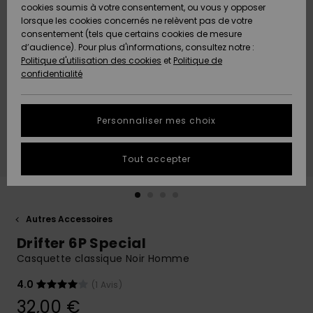
Quiksilver
A
cookies soumis à votre consentement, ou vous y opposer
Freedom
AIDE &
Découvrir
lorsque les cookies concernés ne relèvent pas de votre
CONTACT
consentement (tels que certains cookies de mesure
Nouveautés
Nouveautés
d’audience). Pour plus d'informations, consultez notre :
Protection
Politique d'utilisation des cookies
et
Politique de
des
Communauté
MAGASINS
confidentialité
données
A
A
Découvrir
Découvrir
QUIKSILVER
Guide des
APP
Personnaliser mes choix
tailles
LISTE DE
Tout accepter
SOUHAITS
Démarrez
une
conversation
pour
obtenir la
Autres Accessoires
réponse la
Drifter 6P Special
plus rapide
à votre
Casquette classique Noir Homme
question.
4.0
(1 Avis)
Démarrer
une
32,00 €
conversation