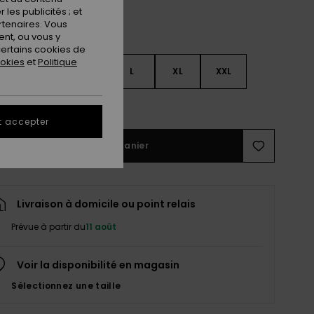
les publicités ; et
rtenaires. Vous
nt, ou vous y
ertains cookies de
ookies
et
Politique
S
S
M
L
XL
XXL
ir le Guide des tailles
t accepter
Ajouter au panier
Livraison à domicile ou point relais
Prévue à partir du
11 août
Voir la disponibilité en magasin
Sélectionnez une taille