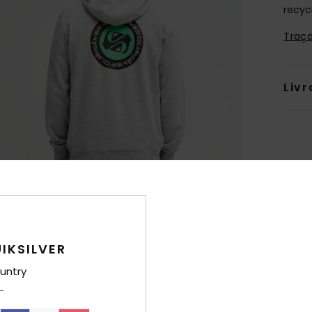
recyc
Traça
Livr
IKSILVER
untry