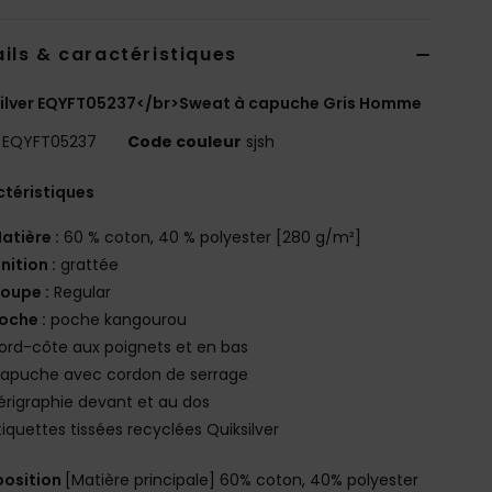
ils & caractéristiques
silver EQYFT05237</br>Sweat à capuche Gris Homme
EQYFT05237
Code couleur
sjsh
téristiques
atière :
60 % coton, 40 % polyester [280 g/m²]
inition :
grattée
oupe :
Regular
oche :
poche kangourou
ord-côte aux poignets et en bas
apuche avec cordon de serrage
érigraphie devant et au dos
tiquettes tissées recyclées Quiksilver
osition
[Matière principale] 60% coton, 40% polyester