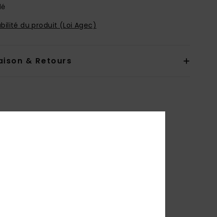
lé
bilité du produit (Loi Agec)
aison & Retours