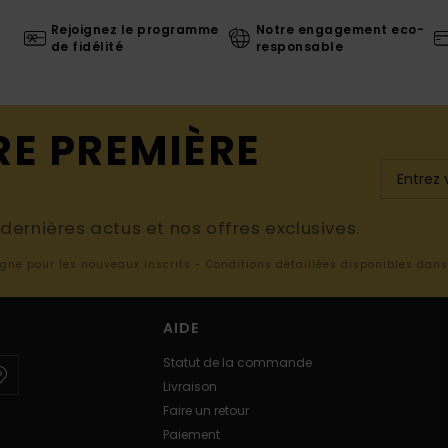
Rejoignez le programme
Notre engagement eco-
de fidélité
responsable
RE PREMIÈRE
ernières actus et nos offres exclusives.
ligne pour les nouveaux inscrits - Conditions détaillées disponibles dan
AIDE
Statut de la commande
Livraison
Faire un retour
Paiement