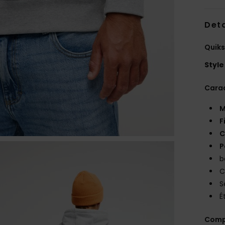
Deta
Quik
Style
Carac
M
F
C
P
b
C
S
É
Comp