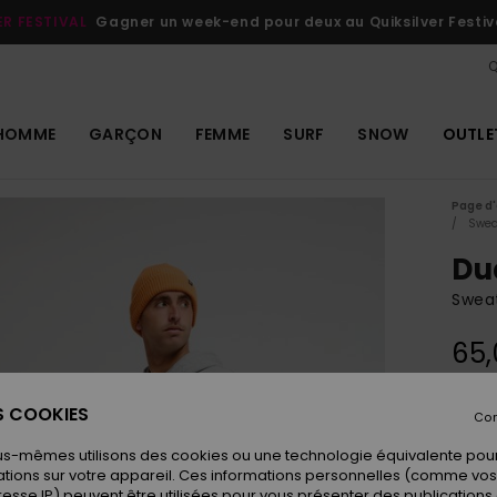
ER FESTIVAL
Gagner un week-end pour deux au Quiksilver Festiv
Q
HOMME
GARÇON
FEMME
SURF
SNOW
OUTLE
Page d'
Swea
Du
Swea
65,
ES COOKIES
Con
Coule
us-mêmes utilisons des cookies ou une technologie équivalente pour
tions sur votre appareil. Ces informations personnelles (comme v
resse IP) peuvent être utilisées pour vous présenter des publications