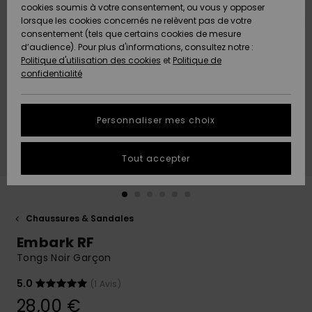
Quiksilver
A
cookies soumis à votre consentement, ou vous y opposer
Freedom
AIDE &
Découvrir
lorsque les cookies concernés ne relèvent pas de votre
CONTACT
consentement (tels que certains cookies de mesure
Nouveautés
Nouveautés
d’audience). Pour plus d'informations, consultez notre :
Protection
Politique d'utilisation des cookies
et
Politique de
des
Communauté
MAGASINS
confidentialité
données
A
A
Découvrir
Découvrir
QUIKSILVER
Guide des
APP
Personnaliser mes choix
tailles
LISTE DE
Tout accepter
SOUHAITS
Démarrez
une
conversation
pour
obtenir la
Chaussures & Sandales
réponse la
Embark RF
plus rapide
à votre
Tongs Noir Garçon
question.
5.0
(1 Avis)
Démarrer
une
28,00 €
conversation