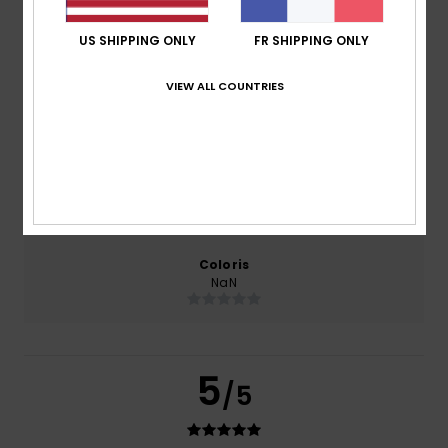
basé sur
1 avis vérifiés
depuis mai 2026
US SHIPPING ONLY
FR SHIPPING ONLY
100% de nos clients recommandent ce produit
VIEW ALL COUNTRIES
Confort
Rapport qualité / prix
NaN
5.0
Taille
Matière
5.0
Trop petit
Trop grand
Coloris
NaN
5
/5