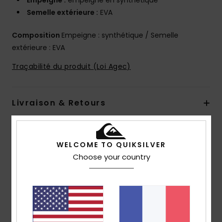
Empeigne :
empeigne en synthétique
Semelle extérieure :
EVA
Composition
Empeigne : synthétique / Semelle
extérieure : EVA
Traçabilité du produit (Loi Agec)
Livraison & Retours
Avis clients
WELCOME TO QUIKSILVER
Choose your country
Note moyenne
5.0
/5