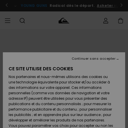
Passer
à
atuits
Se connecter / s'inscrire
YOUNG GUNS
Radical dès le départ.
Acheter maint
l'information
sur
le
produit
Accéder à
HOMME
Vêtements
Vêtements
Shop
Surf
Snow
Outlet
ma
Shop
Shop
Homme
commande
Homme
Homme
GARÇON
Continuer sans accepter
Accessoires
Accessoires
Nouveautés
Livraison
Outlet
CE SITE UTILISE DES COOKIES
FEMME
Surf
Snow
Enfant
Shop
Shop
Nos partenaires et nous-mêmes utilisons des cookies ou
Retours
Chaussures
Chaussures
A
Enfant
Enfant
une technologie équivalente pour stocker et/ou accéder à
& Tongs
& Tongs
Découvrir
SURF
des informations sur votre appareil. Ces informations
Outlet
personnelles (comme vos données de navigation et votre
Paiement
Femme
adresse IP) peuvent être utilisées pour vous présenter des
SNOW
Highlights
Snow
publications et du contenu personnalisés ; pour mesurer la
Surf
Surf
Snow
Shop
Carte
performance publicitaire et du contenu ; pour personnaliser
Femme
Cadeau
les publicités ; et en apprendre plus sur leur audience ; pour
OUTLET
développer et améliorer les produits de nos partenaires.
Communauté
Snow
Snow
Vous pouvez paramétrer vos choix pour accepter ou non les