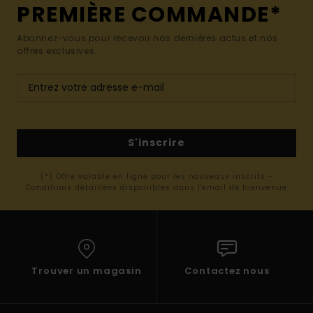
PREMIÈRE COMMANDE*
Abonnez-vous pour recevoir nos dernières actus et nos
offres exclusives.
S'inscrire
(*) Offre valable en ligne pour les nouveaux inscrits -
Conditions détaillées disponibles dans l'email de bienvenue
Trouver un magasin
Contactez nous