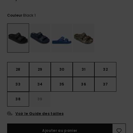
Trouvez
des
Black 1
Couleur
réponses
aux
questions
les plus
fréquentes
et notre
formulaire
de
contact.
28
29
30
31
32
Consulter
la FAQ
33
34
35
36
37
38
39
Voir le Guide des tailles
Ajouter au panier