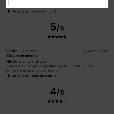
Confort
: 5
Rapport qualité / prix
: 5
Taille
: Taille
/5
/5
parfaite
Matière
: 5
Coloris
: 5
/5
/5
Je recommande ce produit
5
/5
Chiara
25 juin 2026
Achat vérifié
J'adore ce modèle
Afficher original - Italiano
Confort
: 5
Rapport qualité / prix
: 5
Taille
: Taille
/5
/5
parfaite
Matière
: 4
Coloris
: 5
/5
/5
Je recommande ce produit
4
/5