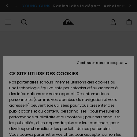
Passer
à
atuits
Se connecter / s'inscrire
YOUNG GUNS
Radical dès le départ.
Acheter maint
l'information
sur
le
produit
Accéder à
HOMME
Vêtements
Vêtements
Shop
Surf
Snow
Outlet
ma
Shop
Shop
Homme
commande
Homme
Homme
GARÇON
Continuer sans accepter
Accessoires
Accessoires
Nouveautés
Livraison
Outlet
CE SITE UTILISE DES COOKIES
FEMME
Surf
Snow
Enfant
Shop
Shop
Nos partenaires et nous-mêmes utilisons des cookies ou
Retours
Chaussures
Chaussures
A
Enfant
Enfant
une technologie équivalente pour stocker et/ou accéder à
& Tongs
& Tongs
Découvrir
SURF
des informations sur votre appareil. Ces informations
Outlet
personnelles (comme vos données de navigation et votre
Paiement
Femme
adresse IP) peuvent être utilisées pour vous présenter des
SNOW
Highlights
Snow
publications et du contenu personnalisés ; pour mesurer la
Surf
Surf
Snow
Shop
Carte
performance publicitaire et du contenu ; pour personnaliser
Femme
Cadeau
les publicités ; et en apprendre plus sur leur audience ; pour
OUTLET
développer et améliorer les produits de nos partenaires.
Communauté
Snow
Snow
Vous pouvez paramétrer vos choix pour accepter ou non les