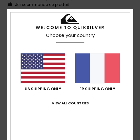
Je recommande ce produit
4
/5
WELCOME TO QUIKSILVER
Choose your country
Nicolas
8 juillet 2026
Achat vérifié
Moins confortable que les Rivi Slide, mais bien quand même
!
Confort
: 4
Rapport qualité / prix
: 4
Taille
: Taille
/5
/5
parfaite
Matière
: 4
Coloris
: 4
/5
/5
Je recommande ce produit
US SHIPPING ONLY
FR SHIPPING ONLY
5
/5
VIEW ALL COUNTRIES
Mohamed
5 juillet 2026
Achat vérifié
Style moderne sportive