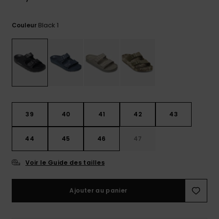
Trouvez
des
Black 1
Couleur
réponses
aux
questions
les plus
fréquentes
et notre
formulaire
de
contact.
39
40
41
42
43
Consulter
la FAQ
44
45
46
47
Voir le Guide des tailles
Ajouter au panier