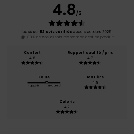
4.8
/5
basé sur
52 avis vérifiés
depuis octobre 2025
88% de nos clients recommandent ce produit
Confort
Rapport qualité / prix
4.8
4.7
Taille
Matière
4.8
Trop petit
Trop grand
Coloris
4.7