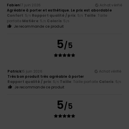
Fabien
17 juin 2026
Achat vérifié
Agréable à porter et esthétique. Le prix est abordable
Confort
: 5
Rapport qualité / prix
: 5
Taille
: Taille
/5
/5
parfaite
Matière
: 5
Coloris
: 5
/5
/5
Je recommande ce produit
5
/5
Patrick
15 juin 2026
Achat vérifié
Très bon produit très agréable à porter
Rapport qualité / prix
: 5
Taille
: Taille parfaite
Coloris
: 5
/5
/5
Je recommande ce produit
5
/5