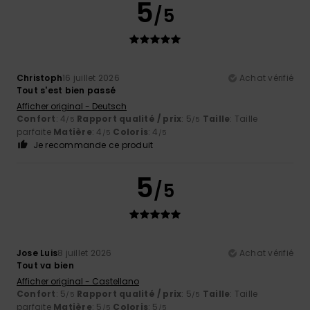
5
/5
Christoph
16 juillet 2026
Achat vérifié
Tout s'est bien passé
Afficher original - Deutsch
Confort
: 4
Rapport qualité / prix
: 5
Taille
: Taille
/5
/5
parfaite
Matière
: 4
Coloris
: 4
/5
/5
Je recommande ce produit
5
/5
Jose Luis
8 juillet 2026
Achat vérifié
Tout va bien
Afficher original - Castellano
Confort
: 5
Rapport qualité / prix
: 5
Taille
: Taille
/5
/5
parfaite
Matière
: 5
Coloris
: 5
/5
/5