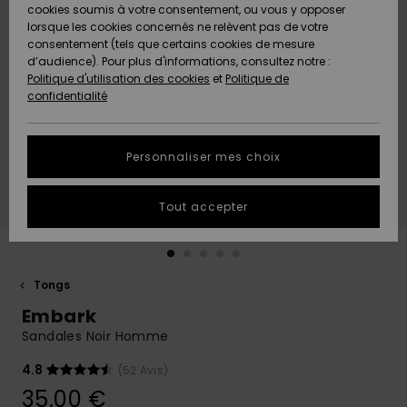
Quiksilver
A
cookies soumis à votre consentement, ou vous y opposer
Freedom
AIDE &
Découvrir
lorsque les cookies concernés ne relèvent pas de votre
CONTACT
consentement (tels que certains cookies de mesure
Nouveautés
Nouveautés
d’audience). Pour plus d'informations, consultez notre :
Protection
Politique d'utilisation des cookies
et
Politique de
des
Communauté
MAGASINS
confidentialité
données
A
A
Découvrir
Découvrir
QUIKSILVER
Guide des
APP
Personnaliser mes choix
tailles
LISTE DE
Tout accepter
SOUHAITS
Démarrez
une
conversation
pour
obtenir la
Tongs
réponse la
Embark
plus rapide
à votre
Sandales Noir Homme
question.
4.8
(52 Avis)
Démarrer
une
35,00 €
conversation