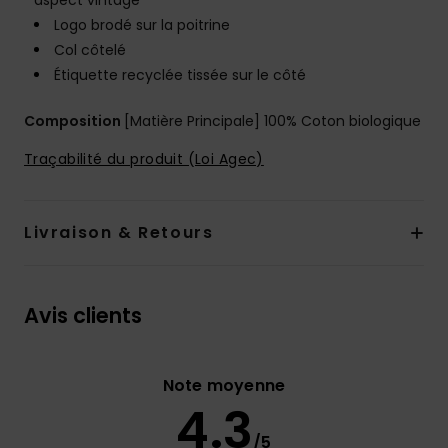
aspect vintage
Logo brodé sur la poitrine
Col côtelé
Étiquette recyclée tissée sur le côté
Composition
[Matière Principale] 100% Coton biologique
Traçabilité du produit (Loi Agec)
Livraison & Retours
Avis clients
Note moyenne
4.3
/5