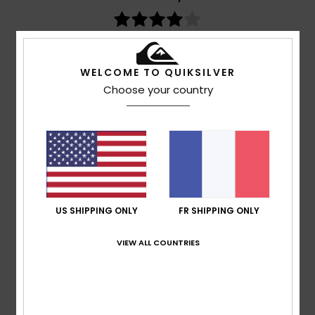
basé sur
3 avis vérifiés
depuis mai 2026
67% de nos clients recommandent ce produit
WELCOME TO QUIKSILVER
Confort
Rapport qualité / prix
Choose your country
4.5
4.3
Taille
Matière
4.3
Trop petit
Trop grand
Coloris
US SHIPPING ONLY
FR SHIPPING ONLY
4.7
VIEW ALL COUNTRIES
4
/5