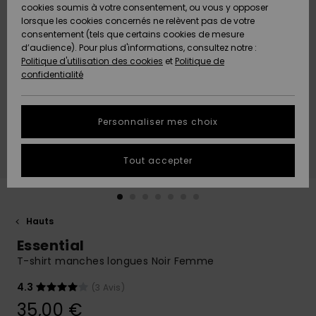
Quiksilver
A
cookies soumis à votre consentement, ou vous y opposer
Freedom
AIDE &
Découvrir
lorsque les cookies concernés ne relèvent pas de votre
CONTACT
consentement (tels que certains cookies de mesure
Nouveautés
Nouveautés
d’audience). Pour plus d'informations, consultez notre :
Protection
Politique d'utilisation des cookies
et
Politique de
des
Communauté
MAGASINS
confidentialité
données
A
A
Découvrir
Découvrir
QUIKSILVER
Guide des
APP
Personnaliser mes choix
tailles
LISTE DE
Tout accepter
SOUHAITS
Démarrez
une
conversation
pour
obtenir la
Hauts
réponse la
Essential
plus rapide
à votre
T-shirt manches longues Noir Femme
question.
4.3
(3 Avis)
Démarrer
une
35,00 €
conversation