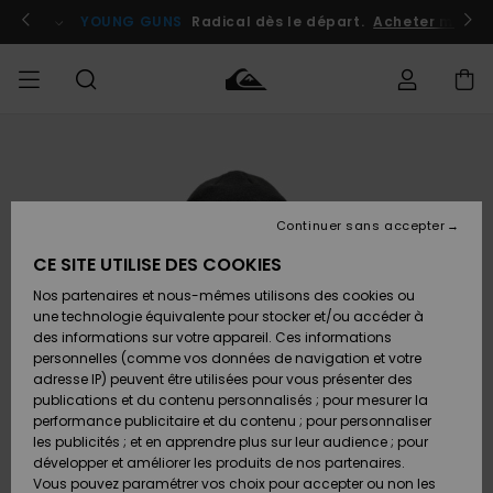
Passer
à
atuits
Se connecter / s'inscrire
YOUNG GUNS
Radical dès le départ.
Acheter maint
l'information
sur
le
produit
Accéder à
HOMME
Vêtements
Vêtements
Shop
Surf
Snow
Outlet
ma
Shop
Shop
Homme
commande
Homme
Homme
GARÇON
Continuer sans accepter
Accessoires
Accessoires
Nouveautés
Livraison
Outlet
CE SITE UTILISE DES COOKIES
FEMME
Surf
Snow
Enfant
Shop
Shop
Nos partenaires et nous-mêmes utilisons des cookies ou
Retours
Chaussures
Chaussures
A
Enfant
Enfant
une technologie équivalente pour stocker et/ou accéder à
& Tongs
& Tongs
Découvrir
SURF
des informations sur votre appareil. Ces informations
Outlet
personnelles (comme vos données de navigation et votre
Paiement
Femme
adresse IP) peuvent être utilisées pour vous présenter des
SNOW
Highlights
Snow
publications et du contenu personnalisés ; pour mesurer la
Surf
Surf
Snow
Shop
Carte
performance publicitaire et du contenu ; pour personnaliser
Femme
Cadeau
les publicités ; et en apprendre plus sur leur audience ; pour
OUTLET
développer et améliorer les produits de nos partenaires.
Communauté
Snow
Snow
Vous pouvez paramétrer vos choix pour accepter ou non les