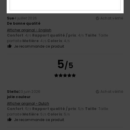
Sue
4 juillet 2026
Achat vérifié
De bonne qualité
Afficher original - English
Confort
: 4
Rapport qualité / prix
: 4
Taille
: Taille
/5
/5
parfaite
Matière
: 4
Coloris
: 4
/5
/5
Je recommande ce produit
5
/5
Stella
23 juin 2026
Achat vérifié
jolie couleur
Afficher original - Dutch
Confort
: 5
Rapport qualité / prix
: 5
Taille
: Taille
/5
/5
parfaite
Matière
: 5
Coloris
: 5
/5
/5
Je recommande ce produit