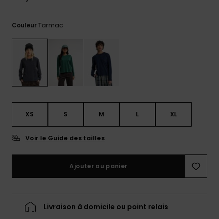
Trouvez
des
Tarmac
Couleur
réponses
aux
questions
les plus
fréquentes
et notre
formulaire
de
contact.
XS
S
M
L
XL
Consulter
la FAQ
Voir le Guide des tailles
Ajouter au panier
Livraison à domicile ou point relais