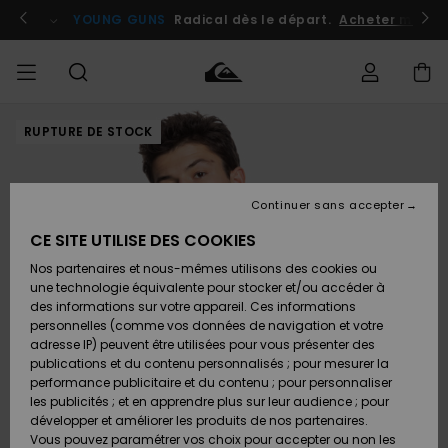
Passer
à
atuits
Se connecter / s'inscrire
YOUNG GUNS
Radical dès le départ.
Acheter maint
l'information
sur
le
produit
RUPTURE DE STOCK
Accéder à
HOMME
Vêtements
Vêtements
Shop
Surf
Snow
Outlet
ma
Shop
Shop
Homme
commande
Homme
Homme
GARÇON
Continuer sans accepter
Accessoires
Accessoires
Nouveautés
Livraison
Outlet
CE SITE UTILISE DES COOKIES
FEMME
Surf
Snow
Enfant
Shop
Shop
Nos partenaires et nous-mêmes utilisons des cookies ou
Retours
Chaussures
Chaussures
A
Enfant
Enfant
une technologie équivalente pour stocker et/ou accéder à
& Tongs
& Tongs
Découvrir
SURF
des informations sur votre appareil. Ces informations
Outlet
personnelles (comme vos données de navigation et votre
Paiement
Femme
adresse IP) peuvent être utilisées pour vous présenter des
SNOW
Highlights
Snow
publications et du contenu personnalisés ; pour mesurer la
Surf
Surf
Snow
Shop
Carte
performance publicitaire et du contenu ; pour personnaliser
Femme
Cadeau
les publicités ; et en apprendre plus sur leur audience ; pour
OUTLET
développer et améliorer les produits de nos partenaires.
Communauté
Snow
Snow
Vous pouvez paramétrer vos choix pour accepter ou non les