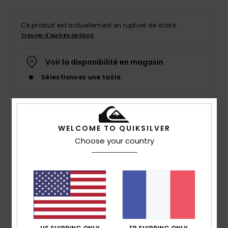
Ce produit est actuellement en rupture de stock.
Trouver d'autres options
Voir la disponibilité en magasin
Sélectionnez une taille
Details & caractéristiques
WELCOME TO QUIKSILVER
Choose your country
Polo manches courtes en matière biologique Bleu
Homme
Style
EQYKT04094
Code couleur
byj0
Caractéristiques
Matière :
pur coton biologique [190 g/m2]