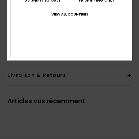
US SHIPPING ONLY
FR SHIPPING ONLY
Coupe :
coupe regular, classique et confortable
encolure :
col côtelé
VIEW ALL COUNTRIES
Boutons recyclés sur le devant
Broderie ou imprimé sur la poitrine
Composition
[Matière principale] 100% Coton Bio
Traçabilité du produit (Loi Agec)
Livraison & Retours
Articles vus récemment