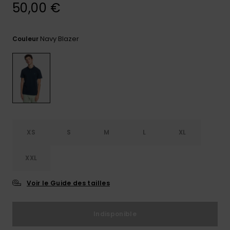
50,00 €
Trouvez
des
réponses
Navy Blazer
Couleur
aux
questions
les plus
fréquentes
et notre
formulaire
de
contact.
Consulter
XS
S
M
L
XL
la FAQ
XXL
Voir le Guide des tailles
Indisponible