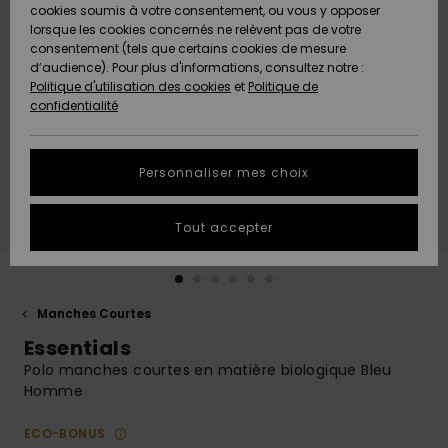
Quiksilver
A
cookies soumis à votre consentement, ou vous y opposer
Freedom
AIDE &
Découvrir
lorsque les cookies concernés ne relèvent pas de votre
CONTACT
consentement (tels que certains cookies de mesure
Nouveautés
Nouveautés
d’audience). Pour plus d'informations, consultez notre :
Protection
Politique d'utilisation des cookies
et
Politique de
des
Communauté
MAGASINS
confidentialité
données
A
A
Découvrir
Découvrir
QUIKSILVER
Guide des
APP
Personnaliser mes choix
tailles
LISTE DE
Tout accepter
SOUHAITS
Démarrez
une
conversation
pour
obtenir la
Manches Courtes
réponse la
Essentials
plus rapide
à votre
Polo manches courtes en matière biologique Bleu
question.
Homme
Démarrer
une
ECO-BONUS
conversation