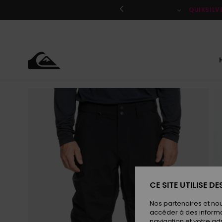
Passer
à
QUIKSILV
l'information
sur
le
produit
CE SITE UTILISE D
Nos partenaires et no
accéder à des informa
navigation et votre ad