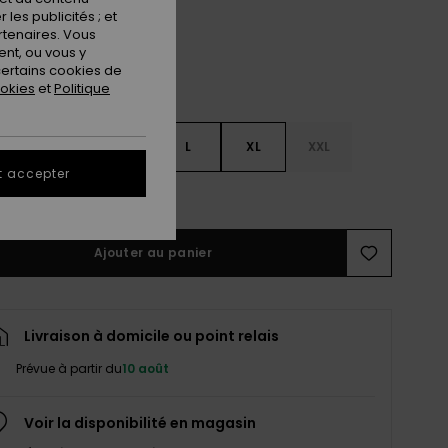
les publicités ; et
rtenaires. Vous
nt, ou vous y
ertains cookies de
ookies
et
Politique
S
S
M
L
XL
XXL
t accepter
ir le Guide des tailles
Ajouter au panier
Livraison à domicile ou point relais
Prévue à partir du
10 août
Voir la disponibilité en magasin