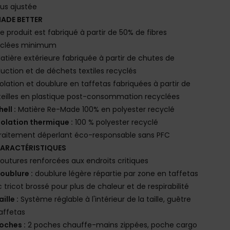
lus ajustée
ADE BETTER
e produit est fabriqué à partir de 50% de fibres
yclées minimum
atière extérieure fabriquée à partir de chutes de
uction et de déchets textiles recyclés
solation et doublure en taffetas fabriquées à partir de
eilles en plastique post-consommation recyclées
hell :
Matière Re-Made 100% en polyester recyclé
solation thermique :
100 % polyester recyclé
raitement déperlant éco-responsable sans PFC
ARACTÉRISTIQUES
outures renforcées aux endroits critiques
oublure :
doublure légère répartie par zone en taffetas
 tricot brossé pour plus de chaleur et de respirabilité
aille :
Système réglable à l'intérieur de la taille, guêtre
affetas
oches :
2 poches chauffe-mains zippées, poche cargo