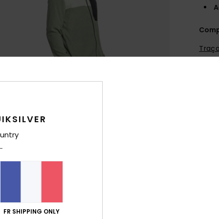
A
Comp
Traça
Livr
IKSILVER
untry
FR SHIPPING ONLY