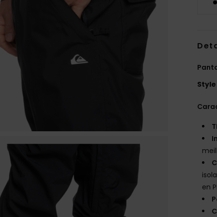
Deta
Pant
Style
Carac
T
I
meil
C
isol
en P
P
C