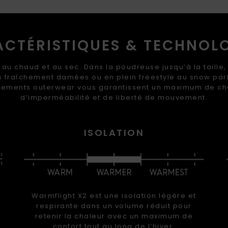
CTÉRISTIQUES & TECHNOL
 au chaud et au sec. Dans la poudreuse jusqu’à la taille, 
s fraîchement damées ou en plein freestyle au snow par
ements outerwear vous garantissent un maximum de ch
d’imperméabilité et de liberté de mouvement.
ISOLATION
Warmflight X2 est une isolation légère et
respirante dans un volume réduit pour
retenir la chaleur avec un maximum de
confort tout au long de l’hiver.