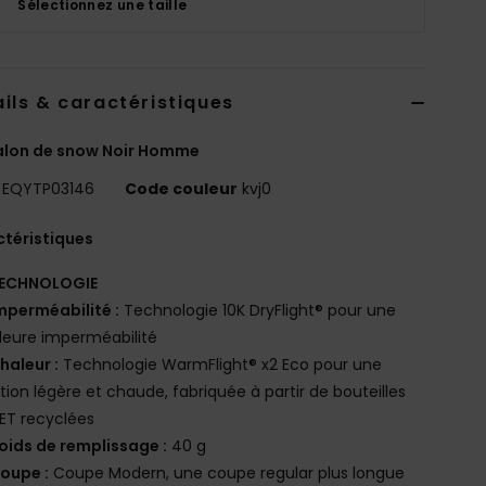
Sélectionnez une taille
ils & caractéristiques
alon de snow Noir Homme
EQYTP03146
Code couleur
kvj0
téristiques
ECHNOLOGIE
mperméabilité :
Technologie 10K DryFlight® pour une
leure imperméabilité
haleur :
Technologie WarmFlight® x2 Eco pour une
ation légère et chaude, fabriquée à partir de bouteilles
ET recyclées
oids de remplissage :
40 g
oupe :
Coupe Modern, une coupe regular plus longue