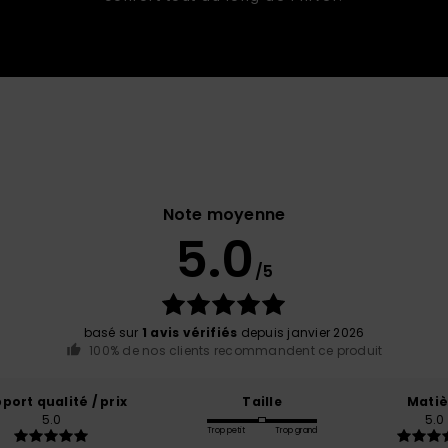
Note moyenne
5.0
/5
basé sur
1 avis vérifiés
depuis janvier 2026
100% de nos clients recommandent ce produit
port qualité / prix
Taille
Matiè
5.0
5.0
Trop petit
Trop grand