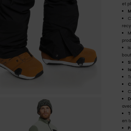
et p
M
C
rec
M
prod
I
bout
S
I
T
C
C
D
avec
T
en t
P