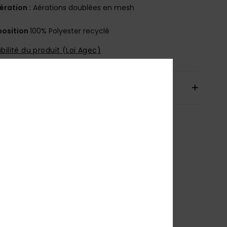
ération :
Aérations doublées en mesh
osition
100% Polyester recyclé
bilité du produit (Loi Agec)
aison & Retours