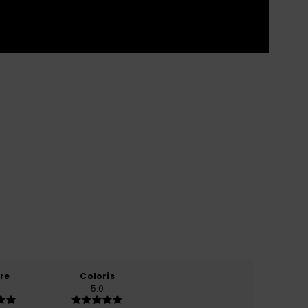
re
Coloris
5.0