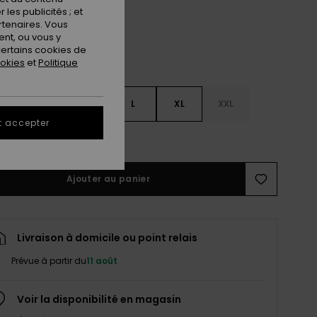
les publicités ; et
rtenaires. Vous
nt, ou vous y
ertains cookies de
ookies
et
Politique
S
S
M
L
XL
XXL
t accepter
ir le Guide des tailles
Ajouter au panier
Livraison à domicile ou point relais
Prévue à partir du
11 août
Voir la disponibilité en magasin