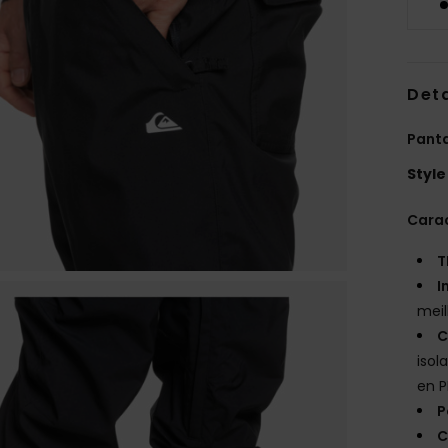
Deta
Pant
Style
Carac
T
I
meil
C
isol
en P
P
C