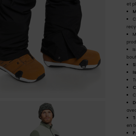
et p
M
C
rec
M
prod
I
bout
S
I
T
C
C
D
avec
T
en t
P