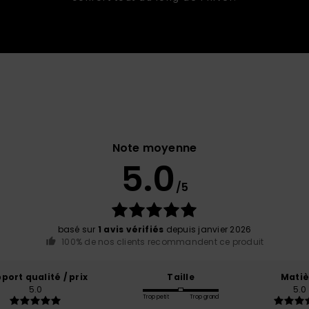
Note moyenne
5.0
/5
basé sur
1 avis vérifiés
depuis janvier 2026
100% de nos clients recommandent ce produit
port qualité / prix
Taille
Matiè
5.0
5.0
Trop petit
Trop grand