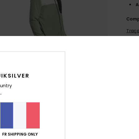
A
Comp
Traça
Livr
IKSILVER
untry
FR SHIPPING ONLY