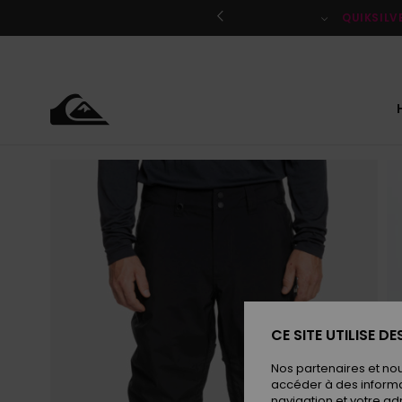
Passer
à
QUIKSILV
l'information
sur
le
produit
CE SITE UTILISE D
Nos partenaires et no
accéder à des informa
navigation et votre ad