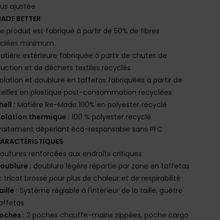
lus ajustée
ADE BETTER
e produit est fabriqué à partir de 50% de fibres
yclées minimum
atière extérieure fabriquée à partir de chutes de
uction et de déchets textiles recyclés
solation et doublure en taffetas fabriquées à partir de
eilles en plastique post-consommation recyclées
hell :
Matière Re-Made 100% en polyester recyclé
solation thermique :
100 % polyester recyclé
raitement déperlant éco-responsable sans PFC
ARACTÉRISTIQUES
outures renforcées aux endroits critiques
oublure :
doublure légère répartie par zone en taffetas
 tricot brossé pour plus de chaleur et de respirabilité
aille :
Système réglable à l'intérieur de la taille, guêtre
affetas
oches :
2 poches chauffe-mains zippées, poche cargo