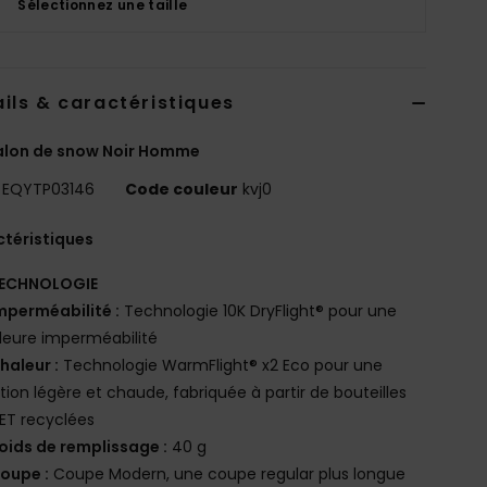
Sélectionnez une taille
ils & caractéristiques
alon de snow Noir Homme
EQYTP03146
Code couleur
kvj0
téristiques
ECHNOLOGIE
mperméabilité :
Technologie 10K DryFlight® pour une
leure imperméabilité
haleur :
Technologie WarmFlight® x2 Eco pour une
ation légère et chaude, fabriquée à partir de bouteilles
ET recyclées
oids de remplissage :
40 g
oupe :
Coupe Modern, une coupe regular plus longue