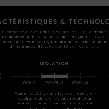
CTÉRISTIQUES & TECHNOL
 au chaud et au sec. Dans la poudreuse jusqu’à la taille, 
s fraîchement damées ou en plein freestyle au snow par
ements outerwear vous garantissent un maximum de ch
d’imperméabilité et de liberté de mouvement.
ISOLATION
Warmflight X2 est une isolation légère et
respirante dans un volume réduit pour
retenir la chaleur avec un maximum de
confort tout au long de l’hiver.