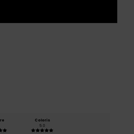
re
Coloris
5.0