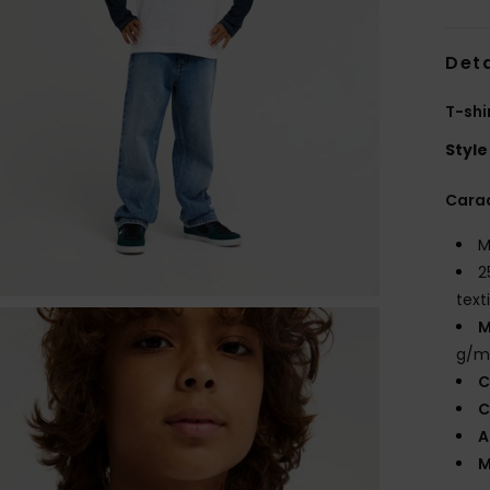
Deta
T-shi
Style
Carac
M
2
texti
M
g/m
C
C
A
M