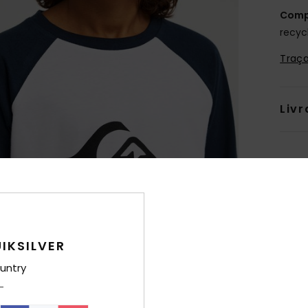
Comp
recyc
Traça
Livr
IKSILVER
untry