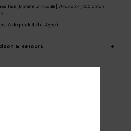
osition
[Matière principale] 70% coton, 30% coton
lé
bilité du produit (Loi Agec)
aison & Retours