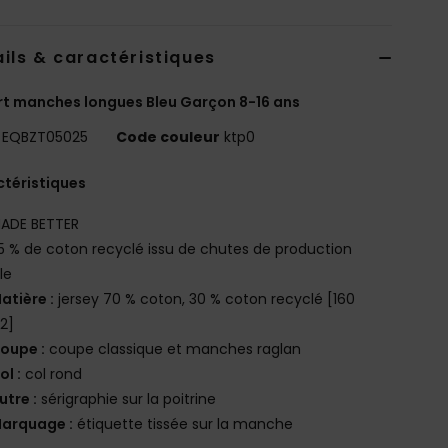
ils & caractéristiques
rt manches longues Bleu Garçon 8-16 ans
EQBZT05025
Code couleur
ktp0
téristiques
ADE BETTER
5 % de coton recyclé issu de chutes de production
le
atière :
jersey 70 % coton, 30 % coton recyclé [160
2]
oupe :
coupe classique et manches raglan
ol :
col rond
utre :
sérigraphie sur la poitrine
arquage :
étiquette tissée sur la manche