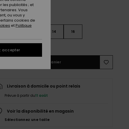
les publicités ; et
rtenaires. Vous
nt, ou vous y
ertains cookies de
ookies
et
Politique
10
12
14
16
ir le Guide des tailles
t accepter
Ajouter au panier
Livraison à domicile ou point relais
Prévue à partir du
11 août
Voir la disponibilité en magasin
Sélectionnez une taille