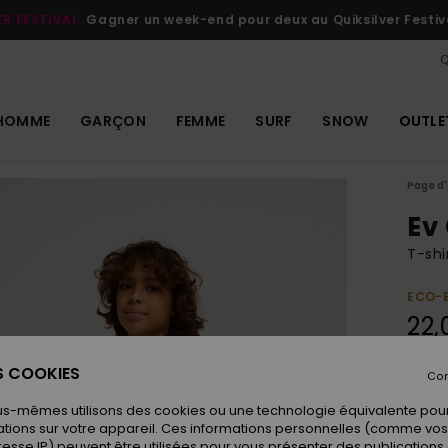
ER FESTIVAL
Gagner un week-end pour deux au Quiksilver Festiv
Q
HOMME
GARÇON
FEMME
SURF
SNOW
OUTLE
Page d'
Ev
T-shi
ECO-
22,
ES COOKIES
Con
Coule
us-mêmes utilisons des cookies ou une technologie équivalente pour
tions sur votre appareil. Ces informations personnelles (comme v
resse IP) peuvent être utilisées pour vous présenter des publications