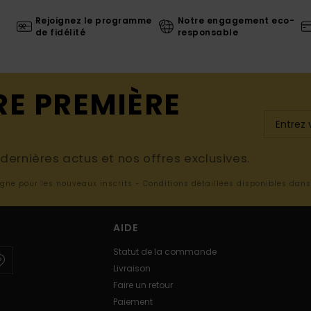
Rejoignez le programme
Notre engagement eco-
de fidélité
responsable
RE PREMIÈRE
ernières actus et nos offres exclusives.
ligne pour les nouveaux inscrits - Conditions détaillées disponibles dan
AIDE
Statut de la commande
Livraison
Faire un retour
Paiement