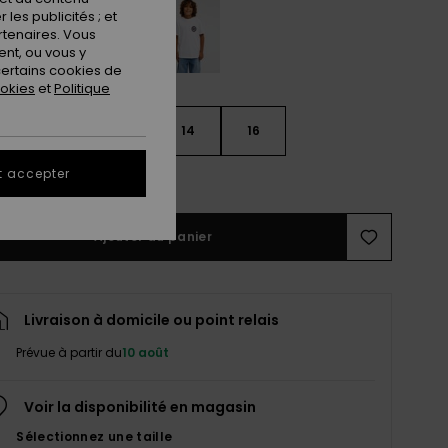
les publicités ; et
rtenaires. Vous
nt, ou vous y
ertains cookies de
ookies
et
Politique
10
12
14
16
t accepter
ir le Guide des tailles
Ajouter au panier
Livraison à domicile ou point relais
Prévue à partir du
10 août
Voir la disponibilité en magasin
Sélectionnez une taille