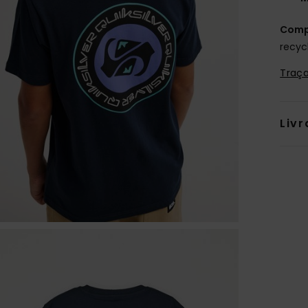
Comp
recyc
Traça
Livr