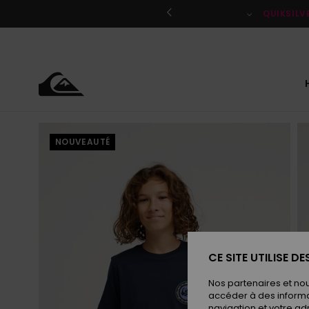
Passer
à
QUIKSILV
l'information
sur
le
produit
NOUVEAUTÉ
CE SITE UTILISE D
Nos partenaires et no
accéder à des informa
navigation et votre ad