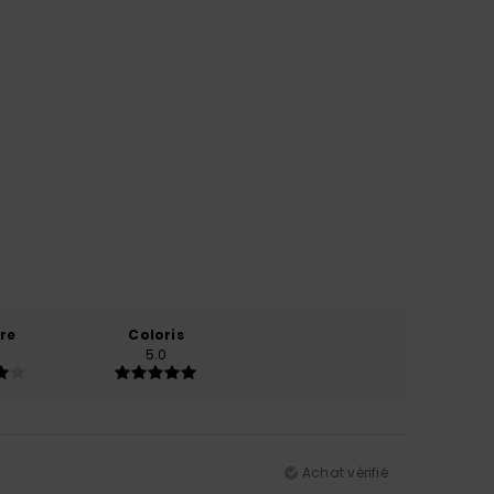
re
Coloris
5.0
Achat vérifié