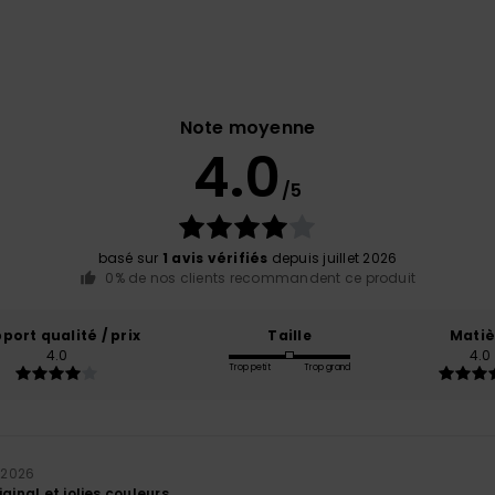
Note moyenne
4.0
/5
basé sur
1 avis vérifiés
depuis juillet 2026
0% de nos clients recommandent ce produit
port qualité / prix
Taille
Matiè
4.0
4.0
Trop petit
Trop grand
t 2026
ginal et jolies couleurs