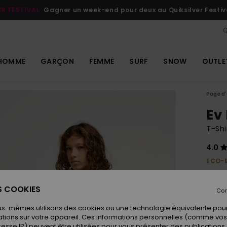
ER FESTIVAL
Gagner un week-end pour deux au Quiksilver Festiv
Q
HOMME
GARÇON
FEMME
SURF
SNOW
OUTLE
Page d'
Ev
T-Shi
4.0
ECO-
18,
ES COOKIES
Con
Coule
us-mêmes utilisons des cookies ou une technologie équivalente pour
tions sur votre appareil. Ces informations personnelles (comme v
resse IP) peuvent être utilisées pour vous présenter des publications