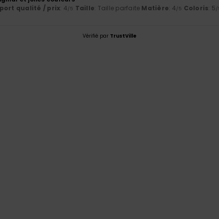
ort qualité / prix
: 4
Taille
: Taille parfaite
Matière
: 4
Coloris
: 5
/5
/5
/
Vérifié par
TrustVille