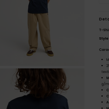
Deta
T-Shi
Style
Carac
M
2
texti
M
g/m
C
C
A
M