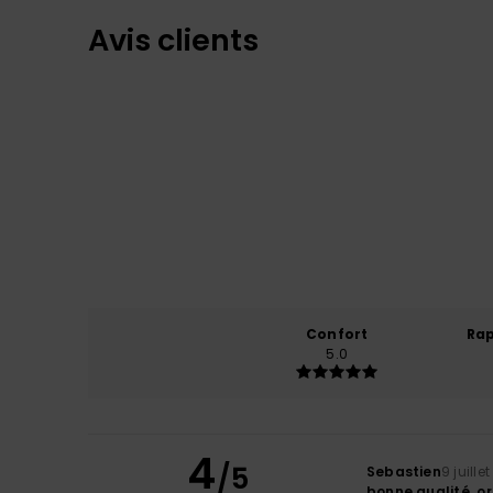
Avis clients
Confort
Rap
5.0
4
/5
Sebastien
9 juille
bonne qualité, ori