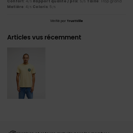
Confort
: 4
Rapport qualité / prix
: 5
Taille
: Trop grand
/5
/5
Matière
: 4
Coloris
: 5
/5
/5
Vérifié par
TrustVille
Articles vus récemment