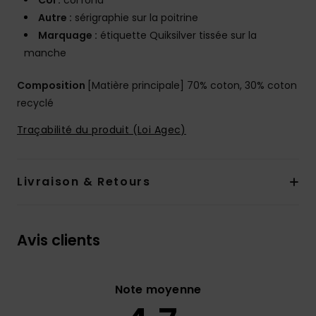
Col :
col rond
Autre :
sérigraphie sur la poitrine
Marquage :
étiquette Quiksilver tissée sur la
manche
Composition
[Matière principale] 70% coton, 30% coton
recyclé
Traçabilité du produit (Loi Agec)
Livraison & Retours
Avis clients
Note moyenne