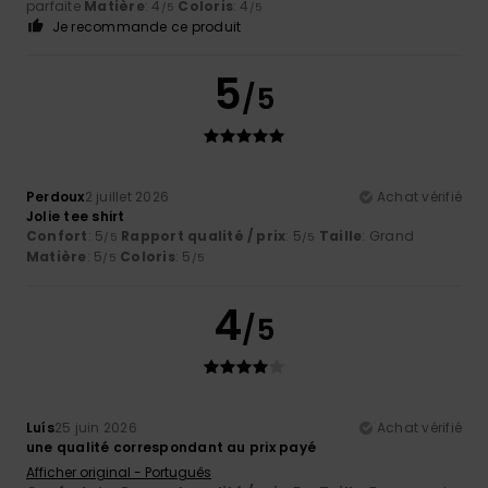
parfaite
Matière
: 4
Coloris
: 4
/5
/5
Je recommande ce produit
5
/5
Perdoux
2 juillet 2026
Achat vérifié
Jolie tee shirt
Confort
: 5
Rapport qualité / prix
: 5
Taille
: Grand
/5
/5
Matière
: 5
Coloris
: 5
/5
/5
4
/5
Luís
25 juin 2026
Achat vérifié
une qualité correspondant au prix payé
Afficher original - Português