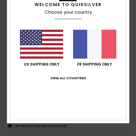
WELCOME TO QUIKSILVER
Choose your country
Paulo Roberto
29 juillet 2026
Achat vérifié
Tissu très fin
Afficher original - Português
Confort
: 4
Rapport qualité / prix
: 4
Taille
: Grand
/5
/5
Matière
: 3
Coloris
: 4
/5
/5
Je recommande ce produit
US SHIPPING ONLY
FR SHIPPING ONLY
5
/5
VIEW ALL COUNTRIES
Isabelle
19 juillet 2026
Achat vérifié
Taille bien
Confort
: 5
Rapport qualité / prix
: 5
Taille
: Taille
/5
/5
parfaite
Matière
: 5
Coloris
: 5
/5
/5
Je recommande ce produit