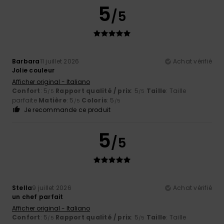
5
/5
Barbara
11 juillet 2026
Achat vérifié
Jolie couleur
Afficher original - Italiano
Confort
: 5
Rapport qualité / prix
: 5
Taille
: Taille
/5
/5
parfaite
Matière
: 5
Coloris
: 5
/5
/5
Je recommande ce produit
5
/5
Stella
9 juillet 2026
Achat vérifié
un chef parfait
Afficher original - Italiano
Confort
: 5
Rapport qualité / prix
: 5
Taille
: Taille
/5
/5