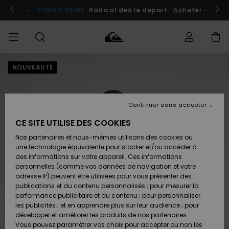
Passer
à
atuits
Se connecter / s'inscrire
YOUNG GUNS
Radical dès le départ.
Acheter maint
l'information
sur
le
produit
NOUVEAUTÉ
Accéder à
HOMME
Vêtements
Vêtements
Shop
Surf
Snow
Outlet
ma
Shop
Shop
Homme
commande
Homme
Homme
GARÇON
Continuer sans accepter
Accessoires
Accessoires
Nouveautés
Livraison
Outlet
CE SITE UTILISE DES COOKIES
FEMME
Surf
Snow
Enfant
Shop
Shop
Nos partenaires et nous-mêmes utilisons des cookies ou
Retours
Chaussures
Chaussures
A
Enfant
Enfant
une technologie équivalente pour stocker et/ou accéder à
& Tongs
& Tongs
Découvrir
SURF
des informations sur votre appareil. Ces informations
Outlet
personnelles (comme vos données de navigation et votre
Paiement
Femme
adresse IP) peuvent être utilisées pour vous présenter des
SNOW
Highlights
Snow
publications et du contenu personnalisés ; pour mesurer la
Surf
Surf
Snow
Shop
Carte
performance publicitaire et du contenu ; pour personnaliser
Femme
Cadeau
les publicités ; et en apprendre plus sur leur audience ; pour
OUTLET
développer et améliorer les produits de nos partenaires.
Communauté
Snow
Snow
Vous pouvez paramétrer vos choix pour accepter ou non les