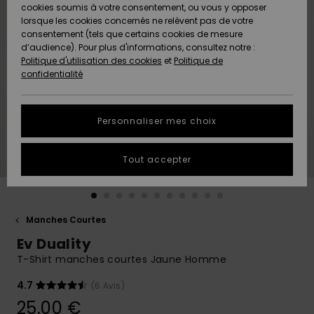
Quiksilver
A
cookies soumis à votre consentement, ou vous y opposer
Freedom
AIDE &
Découvrir
lorsque les cookies concernés ne relèvent pas de votre
CONTACT
consentement (tels que certains cookies de mesure
Nouveautés
Nouveautés
d’audience). Pour plus d'informations, consultez notre :
Protection
Politique d'utilisation des cookies
et
Politique de
des
Communauté
MAGASINS
confidentialité
données
A
A
Découvrir
Découvrir
QUIKSILVER
Guide des
APP
Personnaliser mes choix
tailles
LISTE DE
Tout accepter
SOUHAITS
Démarrez
une
conversation
pour
obtenir la
Manches Courtes
réponse la
Ev Duality
plus rapide
à votre
T-Shirt manches courtes Jaune Homme
question.
4.7
(6 Avis)
Démarrer
une
25,00 €
conversation