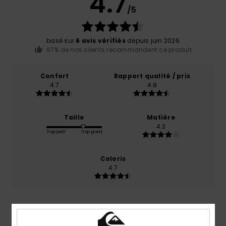
4.7
/5
basé sur
6 avis vérifiés
depuis juin 2026
67% de nos clients recommandent ce produit
Confort
Rapport qualité / prix
4.7
4.8
Taille
Matière
4.3
Trop petit
Trop grand
Coloris
4.7
4
/5