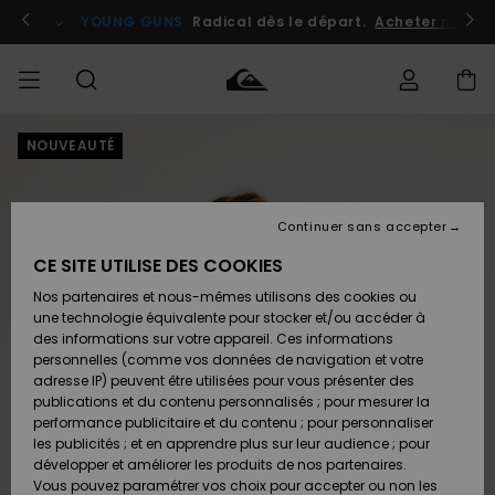
Passer
à
atuits
Se connecter / s'inscrire
YOUNG GUNS
Radical dès le départ.
Acheter maint
l'information
sur
le
produit
NOUVEAUTÉ
Accéder à
HOMME
Vêtements
Vêtements
Shop
Surf
Snow
Outlet
ma
Shop
Shop
Homme
commande
Homme
Homme
GARÇON
Continuer sans accepter
Accessoires
Accessoires
Nouveautés
Livraison
Outlet
CE SITE UTILISE DES COOKIES
FEMME
Surf
Snow
Enfant
Shop
Shop
Nos partenaires et nous-mêmes utilisons des cookies ou
Retours
Chaussures
Chaussures
A
Enfant
Enfant
une technologie équivalente pour stocker et/ou accéder à
& Tongs
& Tongs
Découvrir
SURF
des informations sur votre appareil. Ces informations
Outlet
personnelles (comme vos données de navigation et votre
Paiement
Femme
adresse IP) peuvent être utilisées pour vous présenter des
SNOW
Highlights
Snow
publications et du contenu personnalisés ; pour mesurer la
Surf
Surf
Snow
Shop
Carte
performance publicitaire et du contenu ; pour personnaliser
Femme
Cadeau
les publicités ; et en apprendre plus sur leur audience ; pour
OUTLET
développer et améliorer les produits de nos partenaires.
Communauté
Snow
Snow
Vous pouvez paramétrer vos choix pour accepter ou non les