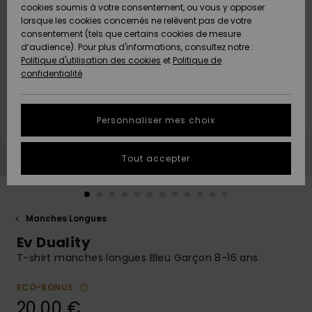
Quiksilver
A
cookies soumis à votre consentement, ou vous y opposer
Freedom
AIDE &
Découvrir
lorsque les cookies concernés ne relèvent pas de votre
CONTACT
consentement (tels que certains cookies de mesure
Nouveautés
Nouveautés
d’audience). Pour plus d'informations, consultez notre :
Protection
Politique d'utilisation des cookies
et
Politique de
des
Communauté
MAGASINS
confidentialité
données
A
A
Découvrir
Découvrir
QUIKSILVER
Guide des
APP
Personnaliser mes choix
tailles
LISTE DE
Tout accepter
SOUHAITS
Démarrez
une
conversation
pour
obtenir la
Manches Longues
réponse la
Ev Duality
plus rapide
à votre
T-shirt manches longues Bleu Garçon 8-16 ans
question.
ECO-BONUS
Démarrer
une
20,00 €
conversation