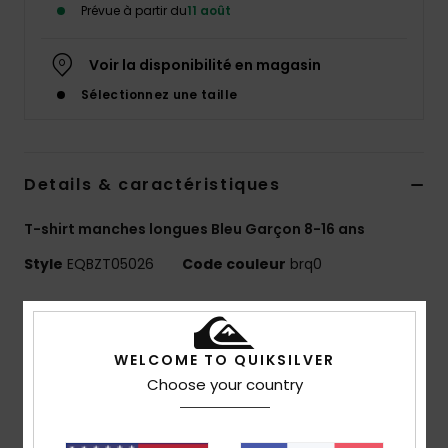
Prévue à partir du
11 août
Voir la disponibilité en magasin
Sélectionnez une taille
Details & caractéristiques
T-shirt manches longues Bleu Garçon 8-16 ans
Style
EQBZT05026
Code couleur
brq0
Caractéristiques
MADE BETTER
WELCOME TO QUIKSILVER
25 % de coton recyclé issu de chutes de production
Choose your country
textile
Matière :
jersey 70 % coton, 30 % coton recyclé [160