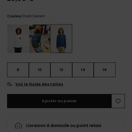
Trouvez
des
Dark Denim
Couleur
réponses
aux
questions
les plus
fréquentes
et notre
formulaire
de
contact.
8
10
12
14
16
Consulter
la FAQ
Voir le Guide des tailles
Ajouter au panier
Livraison à domicile ou point relais