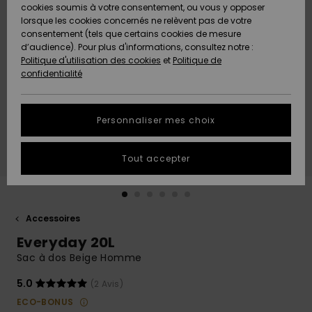
Quiksilver
A
cookies soumis à votre consentement, ou vous y opposer
Freedom
AIDE &
Découvrir
lorsque les cookies concernés ne relèvent pas de votre
CONTACT
consentement (tels que certains cookies de mesure
Nouveautés
Nouveautés
d’audience). Pour plus d'informations, consultez notre :
Protection
Politique d'utilisation des cookies
et
Politique de
des
Communauté
MAGASINS
confidentialité
données
A
A
Découvrir
Découvrir
QUIKSILVER
Guide des
APP
Personnaliser mes choix
tailles
LISTE DE
Tout accepter
SOUHAITS
Démarrez
une
conversation
pour
obtenir la
Accessoires
réponse la
Everyday 20L
plus rapide
à votre
Sac à dos Beige Homme
question.
5.0
(2 Avis)
Démarrer
une
ECO-BONUS
conversation