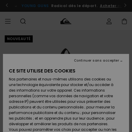
Passer
à
atuits
Se connecter / s'inscrire
YOUNG GUNS
Radical dès le départ.
Acheter maint
l'information
sur
le
produit
NOUVEAUTÉ
Accéder à
HOMME
Vêtements
Vêtements
Shop
Surf
Snow
Outlet
ma
Shop
Shop
Homme
commande
Homme
Homme
GARÇON
Continuer sans accepter
Accessoires
Accessoires
Nouveautés
Livraison
Outlet
CE SITE UTILISE DES COOKIES
FEMME
Surf
Snow
Enfant
Shop
Shop
Nos partenaires et nous-mêmes utilisons des cookies ou
Retours
Chaussures
Chaussures
A
Enfant
Enfant
une technologie équivalente pour stocker et/ou accéder à
& Tongs
& Tongs
Découvrir
SURF
des informations sur votre appareil. Ces informations
Outlet
personnelles (comme vos données de navigation et votre
Paiement
Femme
adresse IP) peuvent être utilisées pour vous présenter des
SNOW
Highlights
Snow
publications et du contenu personnalisés ; pour mesurer la
Surf
Surf
Snow
Shop
Carte
performance publicitaire et du contenu ; pour personnaliser
Femme
Cadeau
les publicités ; et en apprendre plus sur leur audience ; pour
OUTLET
développer et améliorer les produits de nos partenaires.
Communauté
Snow
Snow
Vous pouvez paramétrer vos choix pour accepter ou non les