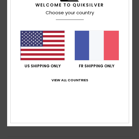
WELCOME TO QUIKSILVER
5.0
Choose your country
/5
basé sur
2 avis vérifiés
depuis juin 2026
100% de nos clients recommandent ce produit
Confort
Rapport qualité / prix
5.0
4.0
US SHIPPING ONLY
FR SHIPPING ONLY
VIEW ALL COUNTRIES
Taille
Matière
4.0
Trop petit
Trop grand
Coloris
4.5