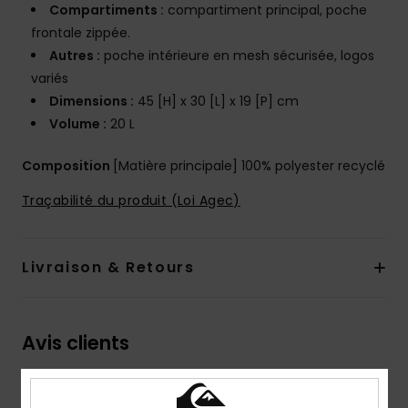
Compartiments :
compartiment principal, poche
frontale zippée.
Autres :
poche intérieure en mesh sécurisée, logos
variés
Dimensions :
45 [H] x 30 [L] x 19 [P] cm
Volume :
20 L
Composition
[Matière principale] 100% polyester recyclé
Traçabilité du produit (Loi Agec)
Livraison & Retours
Avis clients
Note moyenne