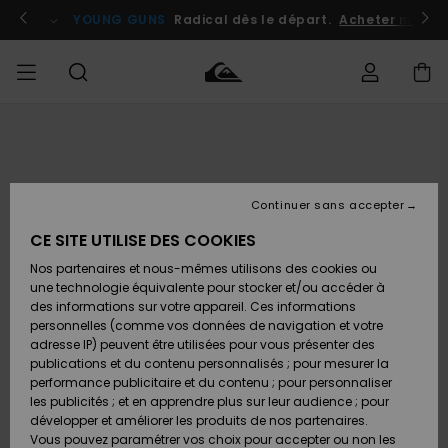
Passer
à
atuits
Se connecter / s'inscrire
YOUNG GUNS
Radical dès le départ.
Acheter maint
l'information
sur
le
produit
Accéder à
HOMME
Vêtements
Vêtements
Shop
Surf
Snow
Outlet
ma
Shop
Shop
Homme
commande
Homme
Homme
GARÇON
Continuer sans accepter
Accessoires
Accessoires
Nouveautés
Livraison
Outlet
CE SITE UTILISE DES COOKIES
FEMME
Surf
Snow
Enfant
Shop
Shop
Nos partenaires et nous-mêmes utilisons des cookies ou
Retours
Chaussures
Chaussures
A
Enfant
Enfant
une technologie équivalente pour stocker et/ou accéder à
& Tongs
& Tongs
Découvrir
SURF
des informations sur votre appareil. Ces informations
Outlet
personnelles (comme vos données de navigation et votre
Paiement
Femme
adresse IP) peuvent être utilisées pour vous présenter des
SNOW
Highlights
Snow
publications et du contenu personnalisés ; pour mesurer la
Surf
Surf
Snow
Shop
Carte
performance publicitaire et du contenu ; pour personnaliser
Femme
Cadeau
les publicités ; et en apprendre plus sur leur audience ; pour
OUTLET
développer et améliorer les produits de nos partenaires.
Communauté
Snow
Snow
Vous pouvez paramétrer vos choix pour accepter ou non les