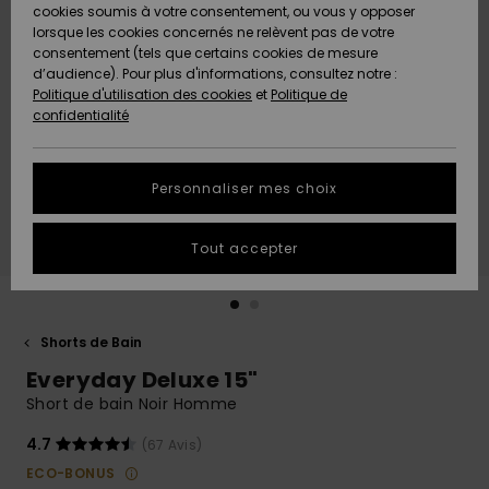
Quiksilver
A
cookies soumis à votre consentement, ou vous y opposer
Freedom
AIDE &
Découvrir
lorsque les cookies concernés ne relèvent pas de votre
CONTACT
consentement (tels que certains cookies de mesure
Nouveautés
Nouveautés
d’audience). Pour plus d'informations, consultez notre :
Protection
Politique d'utilisation des cookies
et
Politique de
des
Communauté
MAGASINS
confidentialité
données
A
A
Découvrir
Découvrir
QUIKSILVER
Guide des
APP
Personnaliser mes choix
tailles
LISTE DE
Tout accepter
SOUHAITS
Démarrez
une
conversation
pour
obtenir la
Shorts de Bain
réponse la
Everyday Deluxe 15"
plus rapide
à votre
Short de bain Noir Homme
question.
4.7
(67 Avis)
Démarrer
une
ECO-BONUS
conversation