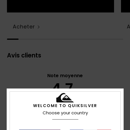
Acheter
Avis clients
Note moyenne
4.7
/5
WELCOME TO QUIKSILVER
basé sur
67 avis vérifiés
depuis février 2026
Choose your country
76% de nos clients recommandent ce produit