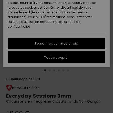
Quiksilver
A
cookies soumis à votre consentement, ou vous y opposer
Freedom
AIDE &
Découvrir
lorsque les cookies concernés ne relèvent pas de votre
CONTACT
consentement (tels que certains cookies de mesure
Nouveautés
Nouveautés
d’audience). Pour plus d'informations, consultez notre :
Protection
Politique d'utilisation des cookies
et
Politique de
des
Communauté
MAGASINS
confidentialité
données
A
A
Découvrir
Découvrir
QUIKSILVER
Guide des
APP
Personnaliser mes choix
tailles
LISTE DE
Tout accepter
SOUHAITS
Démarrez
une
conversation
pour
obtenir la
Chaussons de Surf
réponse la
plus rapide
PRIMALOFT® BIO™
à votre
Everyday Sessions 3mm
question.
Chaussons en néoprène à bouts ronds Noir Garçon
Démarrer
une
conversation