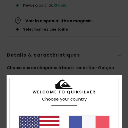
Prévue à partir du
13 août
Voir la disponibilité en magasin
Sélectionnez une taille
Details & caractéristiques
Chaussons en néoprène à bouts ronds Noir Garçon
Style
EQBWW03010
Code couleur
kvd0
Caractéristiques
WELCOME TO QUIKSILVER
Choose your country
Néoprène :
StretchFlight® Neoprene
Coutures :
coutures externes flatlock plates
Ouverture :
bande auto-agrippante réglable
Colle AQUA-GLUE respectueuse de l'environnement