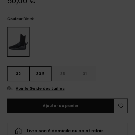
50,00 €
Trouvez
des
réponses
Black
Couleur
aux
questions
les plus
fréquentes
et notre
formulaire
de
contact.
Consulter
32
33.5
35
31
la FAQ
Voir le Guide des tailles
Ajouter au panier
Livraison à domicile ou point relais