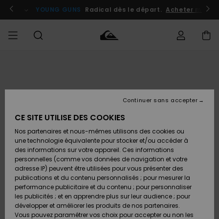
Passer
à
atuits
Se connecter / s'inscrire
YOUNG GUNS
Radical dès le départ.
Acheter maint
l'information
sur
le
produit
Accéder à
HOMME
Vêtements
Vêtements
Shop
Surf
Snow
Outlet
ma
Shop
Shop
Homme
commande
Homme
Homme
GARÇON
Continuer sans accepter
Accessoires
Accessoires
Nouveautés
Livraison
Outlet
CE SITE UTILISE DES COOKIES
FEMME
Surf
Snow
Enfant
Shop
Shop
Nos partenaires et nous-mêmes utilisons des cookies ou
Retours
Chaussures
Chaussures
A
Enfant
Enfant
une technologie équivalente pour stocker et/ou accéder à
& Tongs
& Tongs
Découvrir
SURF
des informations sur votre appareil. Ces informations
Outlet
personnelles (comme vos données de navigation et votre
Paiement
Femme
adresse IP) peuvent être utilisées pour vous présenter des
SNOW
Highlights
Snow
publications et du contenu personnalisés ; pour mesurer la
Surf
Surf
Snow
Shop
Carte
performance publicitaire et du contenu ; pour personnaliser
Femme
Cadeau
les publicités ; et en apprendre plus sur leur audience ; pour
OUTLET
développer et améliorer les produits de nos partenaires.
Communauté
Snow
Snow
Vous pouvez paramétrer vos choix pour accepter ou non les