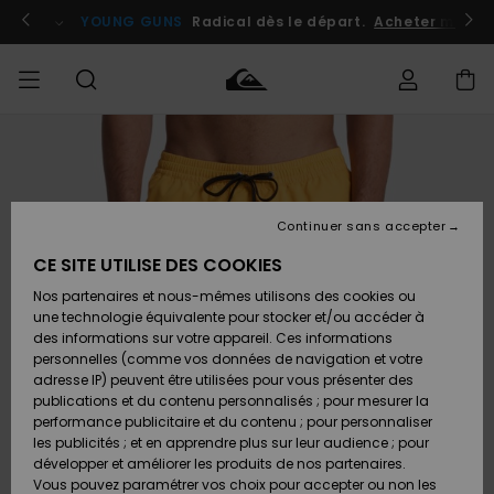
Passer
à
atuits
Se connecter / s'inscrire
YOUNG GUNS
Radical dès le départ.
Acheter maint
l'information
sur
le
produit
Accéder à
HOMME
Vêtements
Vêtements
Shop
Surf
Snow
Outlet
ma
Shop
Shop
Homme
commande
Homme
Homme
GARÇON
Continuer sans accepter
Accessoires
Accessoires
Nouveautés
Livraison
Outlet
CE SITE UTILISE DES COOKIES
FEMME
Surf
Snow
Enfant
Shop
Shop
Nos partenaires et nous-mêmes utilisons des cookies ou
Retours
Chaussures
Chaussures
A
Enfant
Enfant
une technologie équivalente pour stocker et/ou accéder à
& Tongs
& Tongs
Découvrir
SURF
des informations sur votre appareil. Ces informations
Outlet
personnelles (comme vos données de navigation et votre
Paiement
Femme
adresse IP) peuvent être utilisées pour vous présenter des
SNOW
Highlights
Snow
publications et du contenu personnalisés ; pour mesurer la
Surf
Surf
Snow
Shop
Carte
performance publicitaire et du contenu ; pour personnaliser
Femme
Cadeau
les publicités ; et en apprendre plus sur leur audience ; pour
OUTLET
développer et améliorer les produits de nos partenaires.
Communauté
Snow
Snow
Vous pouvez paramétrer vos choix pour accepter ou non les