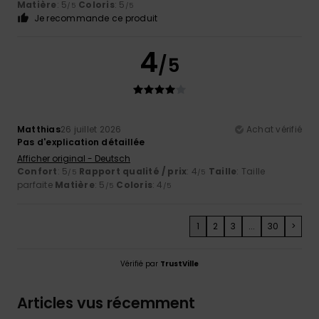
Matière
: 5
Coloris
: 5
/5
/5
Je recommande ce produit
4
/5
Matthias
26 juillet 2026
Achat vérifié
Pas d'explication détaillée
Afficher original - Deutsch
Confort
: 5
Rapport qualité / prix
: 4
Taille
: Taille
/5
/5
parfaite
Matière
: 5
Coloris
: 4
/5
/5
1
2
3
...
30
>
Vérifié par
TrustVille
Articles vus récemment