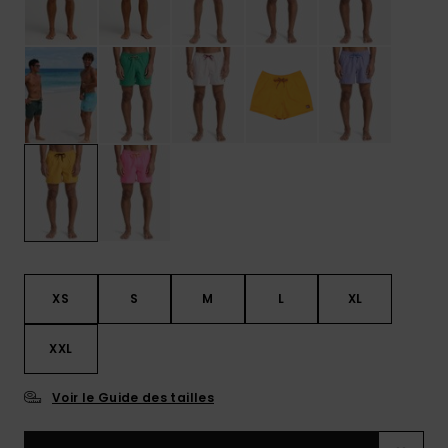
XS
S
M
L
XL
XXL
Voir le Guide des tailles