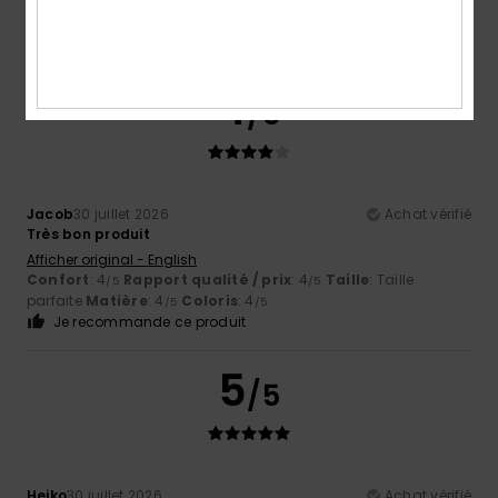
4
/5
Jacob
30 juillet 2026
Achat vérifié
Très bon produit
Afficher original - English
Confort
: 4
Rapport qualité / prix
: 4
Taille
: Taille
/5
/5
parfaite
Matière
: 4
Coloris
: 4
/5
/5
Je recommande ce produit
5
/5
Heiko
30 juillet 2026
Achat vérifié