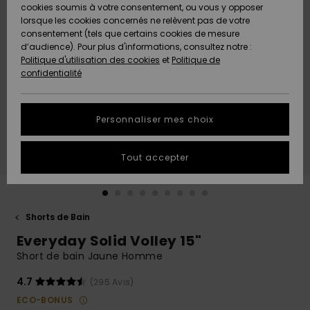
Quiksilver
A
cookies soumis à votre consentement, ou vous y opposer
Freedom
AIDE &
Découvrir
lorsque les cookies concernés ne relèvent pas de votre
CONTACT
consentement (tels que certains cookies de mesure
Nouveautés
Nouveautés
d’audience). Pour plus d'informations, consultez notre :
Protection
Politique d'utilisation des cookies
et
Politique de
des
Communauté
MAGASINS
confidentialité
données
A
A
Découvrir
Découvrir
QUIKSILVER
Guide des
APP
Personnaliser mes choix
tailles
LISTE DE
Tout accepter
SOUHAITS
Démarrez
une
conversation
pour
obtenir la
Shorts de Bain
réponse la
Everyday Solid Volley 15"
plus rapide
à votre
Short de bain Jaune Homme
question.
4.7
(295 Avis)
Démarrer
une
ECO-BONUS
conversation