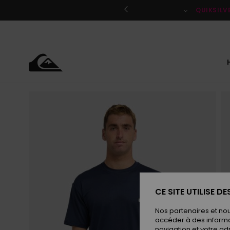
Passer
à
QUIKSILV
l'information
sur
le
produit
CE SITE UTILISE D
Nos partenaires et no
accéder à des informa
navigation et votre ad