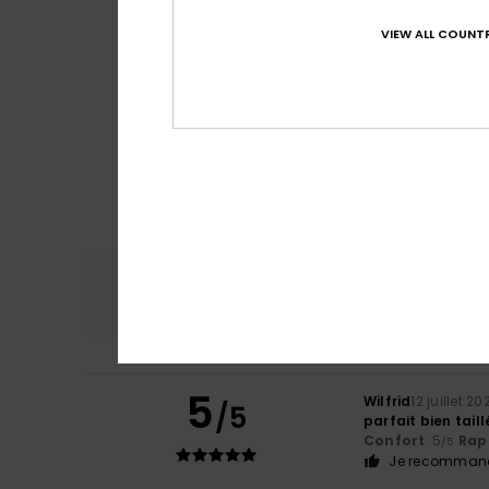
VIEW ALL COUNTR
Confort
Rap
4.7
5
Wilfrid
12 juillet 20
/5
parfait bien taill
Confort
: 5
Rapp
/5
Je recommand