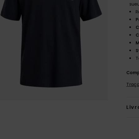
sueu
R
P
C
C
M
S
T
Comp
Traça
Livr