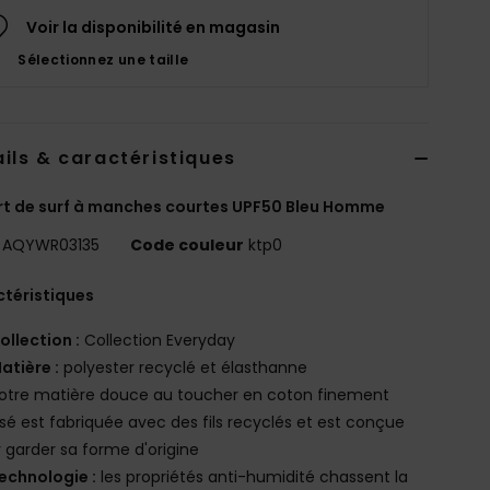
Voir la disponibilité en magasin
Sélectionnez une taille
ils & caractéristiques
rt de surf à manches courtes UPF50 Bleu Homme
AQYWR03135
Code couleur
ktp0
téristiques
ollection :
Collection Everyday
atière :
polyester recyclé et élasthanne
otre matière douce au toucher en coton finement
sé est fabriquée avec des fils recyclés et est conçue
 garder sa forme d'origine
echnologie :
les propriétés anti-humidité chassent la