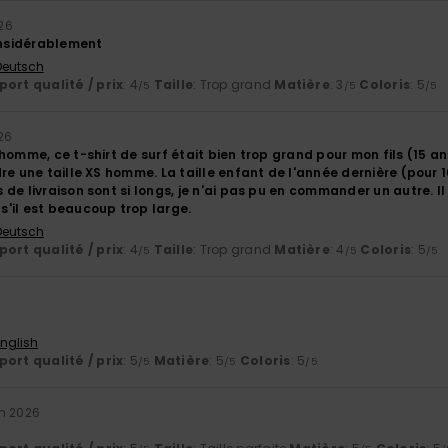
026
considérablement
 Deutsch
ort qualité / prix
: 4
Taille
: Trop grand
Matière
: 3
Coloris
: 5
/5
/5
/5
026
homme, ce t-shirt de surf était bien trop grand pour mon fils (15 an
re une taille XS homme. La taille enfant de l'année dernière (pour
de livraison sont si longs, je n'ai pas pu en commander un autre. 
'il est beaucoup trop large.
 Deutsch
ort qualité / prix
: 4
Taille
: Trop grand
Matière
: 4
Coloris
: 5
/5
/5
/5
English
ort qualité / prix
: 5
Matière
: 5
Coloris
: 5
/5
/5
/5
in 2026