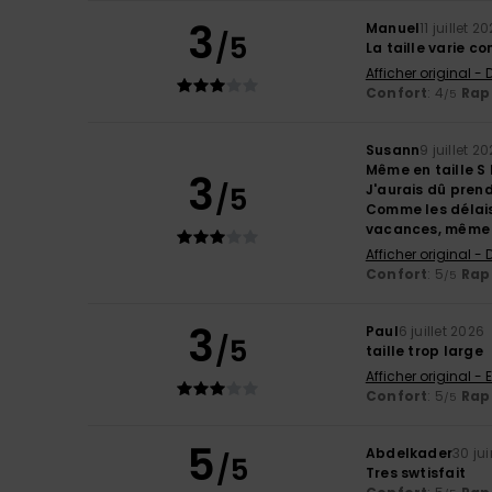
3
Manuel
11 juillet 2
/5
La taille varie 
Afficher original -
Confort
: 4
Rapp
/5
Susann
9 juillet 2
Même en taille S 
3
/5
J'aurais dû prend
Comme les délais 
vacances, même s
Afficher original -
Confort
: 5
Rapp
/5
3
Paul
6 juillet 2026
/5
taille trop large
Afficher original - 
Confort
: 5
Rapp
/5
5
Abdelkader
30 ju
/5
Tres swtisfait