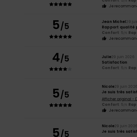
Confort
: 5
Rapp
/5
Je recommand
5
Jean Michel
29 ju
/5
Rapport qualité p
Confort
: 5
Rapp
/5
Je recommand
4
/5
Julie
29 juin 2026
Satisfaction
Confort
: 5
Rapp
/5
Nicole
29 juin 202
5
/5
Je suis très sati
Afficher original -
Confort
: 5
Rapp
/5
Je recommand
Nicole
29 juin 202
5
/5
Je suis très sati