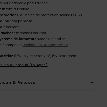
r pour garder la peau au sec
ésistant au chlore
rotection UV :
indice de protection solaire UPF 50+
oupe :
coupe loose
ol :
col rond
anches :
manches courtes
ystème de fermeture :
Modèle à enfiler
élécharger la
Déclaration De Conformité
osition
92% Polyester recyclé, 8% Élasthanne
bilité du produit (Loi Agec)
aison & Retours