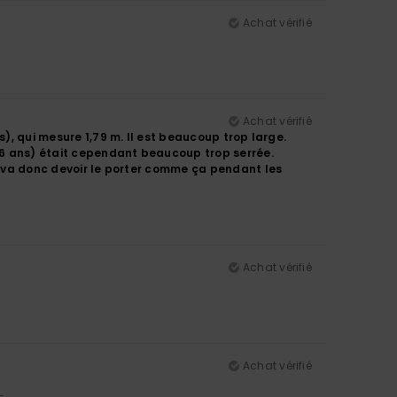
Achat vérifié
Achat vérifié
s), qui mesure 1,79 m. Il est beaucoup trop large.
 16 ans) était cependant beaucoup trop serrée.
Il va donc devoir le porter comme ça pendant les
Achat vérifié
Achat vérifié