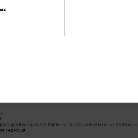
IES
Note moyenne
4.5
/5
basé sur
60 avis vérifiés
depuis septembre 2025
72% de nos clients recommandent ce produit
port qualité / prix
Taille
Matiè
4.4
4.7
Trop petit
Trop grand
26
é
ort qualité / prix
: 5
Taille
: Taille parfaite
Matière
: 5
Coloris
: 5
/5
/5
/
e ce produit