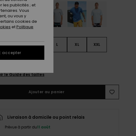
les publicités ; et
rtenaires. Vous
nt, ou vous y
ertains cookies de
ookies
et
Politique
S
S
M
L
XL
XXL
t accepter
L
ir le Guide des tailles
Ajouter au panier
Livraison à domicile ou point relais
Prévue à partir du
11 août