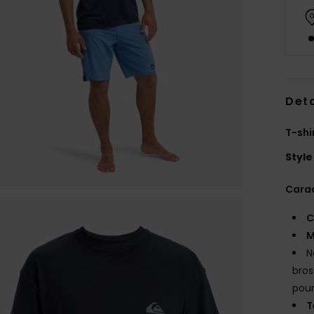
Deta
T-shi
Style
Carac
C
M
N
bros
pour
T