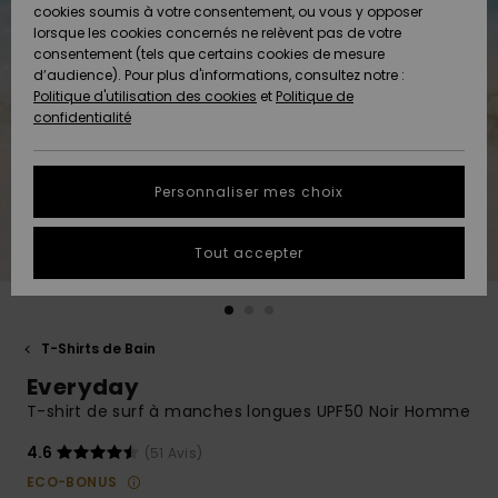
Quiksilver
A
cookies soumis à votre consentement, ou vous y opposer
Freedom
AIDE &
Découvrir
lorsque les cookies concernés ne relèvent pas de votre
CONTACT
consentement (tels que certains cookies de mesure
Nouveautés
Nouveautés
d’audience). Pour plus d'informations, consultez notre :
Protection
Politique d'utilisation des cookies
et
Politique de
des
Communauté
MAGASINS
confidentialité
données
A
A
Découvrir
Découvrir
QUIKSILVER
Guide des
APP
Personnaliser mes choix
tailles
LISTE DE
Tout accepter
SOUHAITS
Démarrez
une
conversation
pour
obtenir la
T-Shirts de Bain
réponse la
Everyday
plus rapide
à votre
T-shirt de surf à manches longues UPF50 Noir Homme
question.
4.6
(51 Avis)
Démarrer
une
ECO-BONUS
conversation