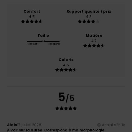
Confort
Rapport qualité / prix
4.5
4.3
Taille
Matière
4.7
Trop petit
Trop grand
Coloris
4.5
5
/5
Alain
17 juillet 2026
Achat vérifié
A voir sur la durée. Correspond à ma morphologie