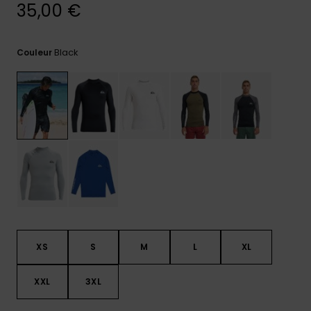
35,00 €
Trouvez
des
réponses
Black
Couleur
aux
questions
les plus
fréquentes
et notre
formulaire
de
contact.
Consulter
la FAQ
XS
S
M
L
XL
XXL
3XL