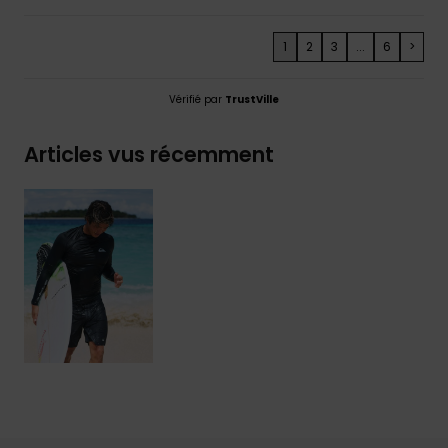
1
2
3
...
6
>
Vérifié par
TrustVille
Articles vus récemment