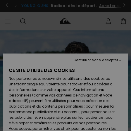
Passer
à
atuits
Se connecter / s'inscrire
YOUNG GUNS
Radical dès le départ.
Acheter maint
l'information
sur
le
produit
Accéder à
HOMME
Vêtements
Vêtements
Shop
Surf
Snow
Outlet
ma
Shop
Shop
Homme
commande
Homme
Homme
GARÇON
Continuer sans accepter
Accessoires
Accessoires
Nouveautés
Livraison
Outlet
CE SITE UTILISE DES COOKIES
FEMME
Surf
Snow
Enfant
Shop
Shop
Nos partenaires et nous-mêmes utilisons des cookies ou
Retours
Chaussures
Chaussures
A
Enfant
Enfant
une technologie équivalente pour stocker et/ou accéder à
& Tongs
& Tongs
Découvrir
SURF
des informations sur votre appareil. Ces informations
Outlet
personnelles (comme vos données de navigation et votre
Paiement
Femme
adresse IP) peuvent être utilisées pour vous présenter des
SNOW
Highlights
Snow
publications et du contenu personnalisés ; pour mesurer la
Surf
Surf
Snow
Shop
Carte
performance publicitaire et du contenu ; pour personnaliser
Femme
Cadeau
les publicités ; et en apprendre plus sur leur audience ; pour
OUTLET
développer et améliorer les produits de nos partenaires.
Communauté
Snow
Snow
Vous pouvez paramétrer vos choix pour accepter ou non les