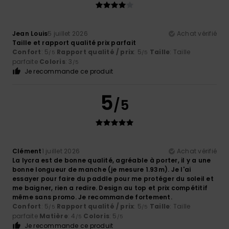
Jean Louis
5 juillet 2026
Achat vérifié
Taille et rapport qualité prix parfait
Confort
: 5
Rapport qualité / prix
: 5
Taille
: Taille
/5
/5
parfaite
Coloris
: 3
/5
Je recommande ce produit
5
/5
Clément
1 juillet 2026
Achat vérifié
La lycra est de bonne qualité, agréable à porter, il y a une
bonne longueur de manche (je mesure 1.93m). Je l'ai
essayer pour faire du paddle pour me protéger du soleil et
me baigner, rien a redire. Design au top et prix compétitif
même sans promo. Je recommande fortement.
Confort
: 5
Rapport qualité / prix
: 5
Taille
: Taille
/5
/5
parfaite
Matière
: 4
Coloris
: 5
/5
/5
Je recommande ce produit