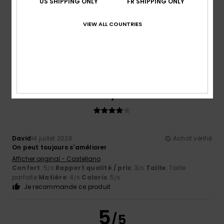
US SHIPPING ONLY
FR SHIPPING ONLY
Jean-baptiste
15 juillet 2026
Achat vérifié
c'est un classique, la coupe est bonne, la matière,
l'élasticité... j'avais une version Bali avec le logo au milieu
VIEW ALL COUNTRIES
et le logo sur le bras en plus grand..ca change...
Confort
: 5
Rapport qualité / prix
: 5
Taille
: Taille
/5
/5
parfaite
Matière
: 5
Coloris
: 5
/5
/5
Je recommande ce produit
4
/5
David
14 juillet 2026
Achat vérifié
On peut toujours s'améliorer
Afficher original - Castellano
Confort
: 5
Rapport qualité / prix
: 3
Taille
: Taille
/5
/5
parfaite
Matière
: 4
Coloris
: 5
/5
/5
Je recommande ce produit
5
/5