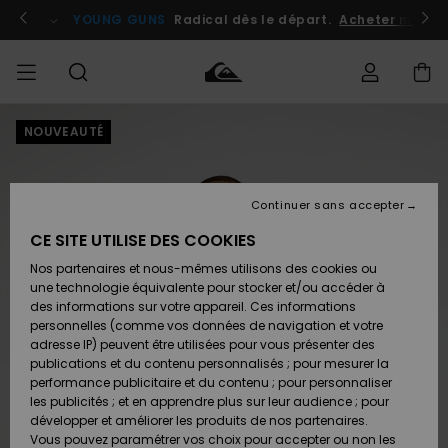
Passer
à
atuits
Se connecter / s'inscrire
YOUNG GUNS
Radical dès le départ.
Acheter maint
l'information
sur
le
produit
NOUVEAUTÉ
Accéder à
HOMME
Vêtements
Vêtements
Shop
Surf
Snow
Outlet
ma
Shop
Shop
Homme
commande
Homme
Homme
GARÇON
Continuer sans accepter
Accessoires
Accessoires
Nouveautés
Livraison
Outlet
CE SITE UTILISE DES COOKIES
FEMME
Surf
Snow
Enfant
Shop
Shop
Nos partenaires et nous-mêmes utilisons des cookies ou
Retours
Chaussures
Chaussures
A
Enfant
Enfant
une technologie équivalente pour stocker et/ou accéder à
& Tongs
& Tongs
Découvrir
SURF
des informations sur votre appareil. Ces informations
Outlet
personnelles (comme vos données de navigation et votre
Paiement
Femme
adresse IP) peuvent être utilisées pour vous présenter des
SNOW
Highlights
Snow
publications et du contenu personnalisés ; pour mesurer la
Surf
Surf
Snow
Shop
Carte
performance publicitaire et du contenu ; pour personnaliser
Femme
Cadeau
les publicités ; et en apprendre plus sur leur audience ; pour
OUTLET
développer et améliorer les produits de nos partenaires.
Communauté
Snow
Snow
Vous pouvez paramétrer vos choix pour accepter ou non les