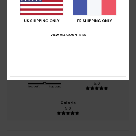
5.0
/5
US SHIPPING ONLY
FR SHIPPING ONLY
basé sur
1 avis vérifiés
depuis juillet 2026
VIEW ALL COUNTRIES
100% de nos clients recommandent ce produit
Confort
Rapport qualité / prix
5.0
5.0
Taille
Matière
5.0
Trop petit
Trop grand
Coloris
5.0