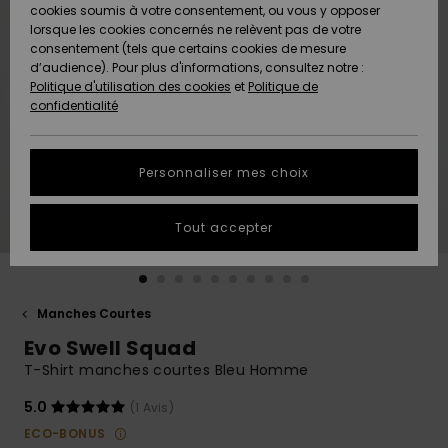
Quiksilver
A
cookies soumis à votre consentement, ou vous y opposer
Freedom
AIDE &
Découvrir
lorsque les cookies concernés ne relèvent pas de votre
CONTACT
consentement (tels que certains cookies de mesure
Nouveautés
Nouveautés
d’audience). Pour plus d'informations, consultez notre :
Protection
Politique d'utilisation des cookies
et
Politique de
des
Communauté
MAGASINS
confidentialité
données
A
A
Découvrir
Découvrir
QUIKSILVER
Guide des
APP
Personnaliser mes choix
tailles
LISTE DE
Tout accepter
SOUHAITS
Démarrez
une
conversation
pour
obtenir la
Manches Courtes
réponse la
Evo Swell Squad
plus rapide
à votre
T-Shirt manches courtes Bleu Homme
question.
5.0
(1 Avis)
Démarrer
une
ECO-BONUS
conversation