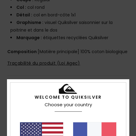
Col :
col rond
Détail :
col en bord-côte 1x1
Graphisme :
visuel Quiksilver saisonnier sur la
poitrine et dans le dos
Marquage :
étiquettes recyclées Quiksilver
Composition
[Matière principale] 100% coton biologique
Traçabilité du produit (Loi Agec)
Livraison & Retours
WELCOME TO QUIKSILVER
Choose your country
Avis clients
Note moyenne