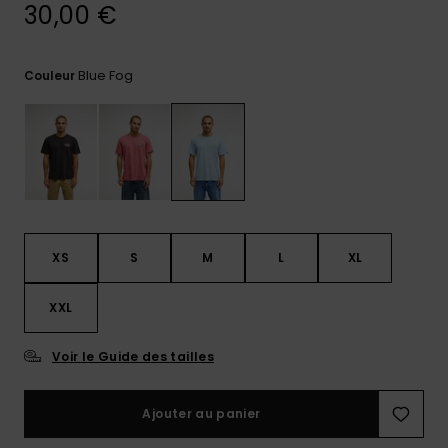
30,00 €
Trouvez
des
réponses
Blue Fog
Couleur
aux
questions
les plus
fréquentes
et notre
formulaire
de
contact.
Consulter
XS
S
M
L
XL
la FAQ
XXL
Voir le Guide des tailles
Ajouter au panier