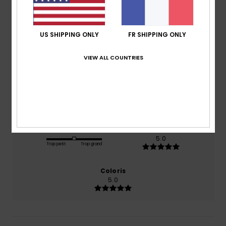
5.0
/5
US SHIPPING ONLY
FR SHIPPING ONLY
basé sur
1 avis vérifiés
depuis juillet 2026
VIEW ALL COUNTRIES
100% de nos clients recommandent ce produit
Confort
Rapport qualité / prix
5.0
5.0
Taille
Matière
5.0
Trop petit
Trop grand
Coloris
5.0