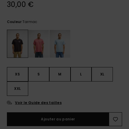
30,00 €
Trouvez
des
réponses
Tarmac
Couleur
aux
questions
les plus
fréquentes
et notre
formulaire
de
contact.
Consulter
XS
S
M
L
XL
la FAQ
XXL
Voir le Guide des tailles
Ajouter au panier