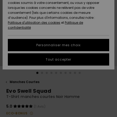
Quiksilver
A
cookies soumis à votre consentement, ou vous y opposer
Freedom
AIDE &
Découvrir
lorsque les cookies concernés ne relèvent pas de votre
CONTACT
consentement (tels que certains cookies de mesure
Nouveautés
Nouveautés
d’audience). Pour plus d'informations, consultez notre :
Protection
Politique d'utilisation des cookies
et
Politique de
des
Communauté
MAGASINS
confidentialité
données
A
A
Découvrir
Découvrir
QUIKSILVER
Guide des
APP
Personnaliser mes choix
tailles
LISTE DE
Tout accepter
SOUHAITS
Démarrez
une
conversation
pour
obtenir la
Manches Courtes
réponse la
Evo Swell Squad
plus rapide
à votre
T-Shirt manches courtes Noir Homme
question.
5.0
(1 Avis)
Démarrer
une
ECO-BONUS
conversation