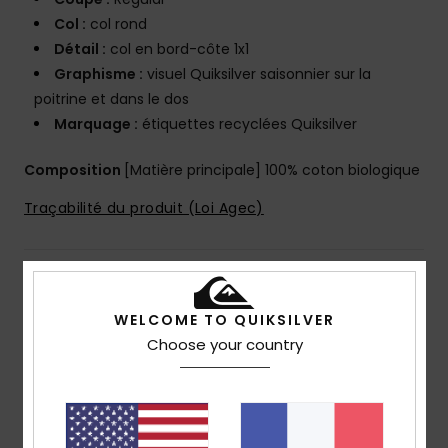
Col :
col rond
Détail :
col en bord-côte 1x1
Graphisme :
visuel Quiksilver saisonnier sur la
poitrine et dans le dos
Marquage :
étiquettes recyclées Quiksilver
Composition
[Matière principale] 100% coton biologique
Traçabilité du produit (Loi Agec)
Livraison & Retours
WELCOME TO QUIKSILVER
Choose your country
Avis clients
Note moyenne