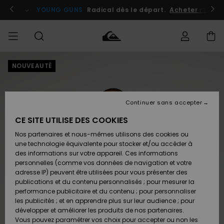
Passer
à
atuits
Se connecter / s'inscrire
YOUNG GUNS
Radical dès le départ.
Acheter maint
l'information
sur
le
produit
NOUVEAUTÉ
Accéder à
HOMME
Vêtements
Vêtements
Shop
Surf
Snow
Outlet
ma
Shop
Shop
Homme
commande
Homme
Homme
GARÇON
Continuer sans accepter
Accessoires
Accessoires
Nouveautés
Livraison
Outlet
CE SITE UTILISE DES COOKIES
FEMME
Surf
Snow
Enfant
Shop
Shop
Nos partenaires et nous-mêmes utilisons des cookies ou
Retours
Chaussures
Chaussures
A
Enfant
Enfant
une technologie équivalente pour stocker et/ou accéder à
& Tongs
& Tongs
Découvrir
SURF
des informations sur votre appareil. Ces informations
Outlet
personnelles (comme vos données de navigation et votre
Paiement
Femme
adresse IP) peuvent être utilisées pour vous présenter des
SNOW
Highlights
Snow
publications et du contenu personnalisés ; pour mesurer la
Surf
Surf
Snow
Shop
Carte
performance publicitaire et du contenu ; pour personnaliser
Femme
Cadeau
les publicités ; et en apprendre plus sur leur audience ; pour
OUTLET
développer et améliorer les produits de nos partenaires.
Communauté
Snow
Snow
Vous pouvez paramétrer vos choix pour accepter ou non les