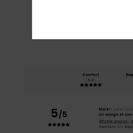
Confort
Rap
5.0
5
Mark
16 juillet 202
/5
Un design et une
Afficher original - 
Confort
: 5
Rapp
/5