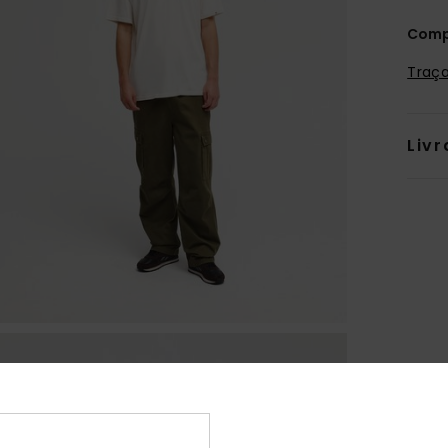
Comp
Traça
Livr