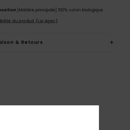
osition
[Matière principale] 100% coton biologique
bilité du produit (Loi Agec)
aison & Retours