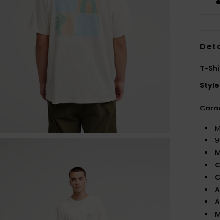
Deta
T-Sh
Style
Carac
M
9
M
C
C
A
A
M