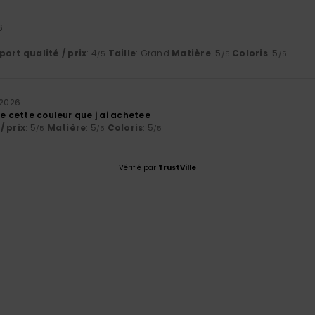
6
ort qualité / prix
: 4
Taille
: Grand
Matière
: 5
Coloris
: 5
/5
/5
/5
 2026
de cette couleur que j ai achetee
/ prix
: 5
Matière
: 5
Coloris
: 5
/5
/5
/5
Vérifié par
TrustVille