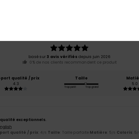
Note moyenne
5.0
/5
basé sur
3 avis vérifiés
depuis juin 2026
0% de nos clients recommandent ce produit
port qualité / prix
Taille
Matiè
4.3
5.0
Trop petit
Trop grand
6
 qualité exceptionnels.
English
ort qualité / prix
: 4
Taille
: Taille parfaite
Matière
: 5
Coloris
: 5
/5
/5
/