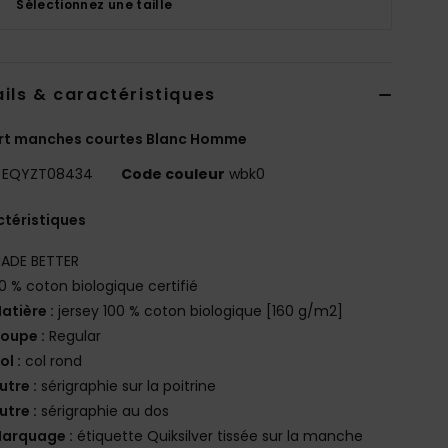
Sélectionnez une taille
ils & caractéristiques
irt manches courtes Blanc Homme
EQYZT08434
Code couleur
wbk0
téristiques
ADE BETTER
0 % coton biologique certifié
atière :
jersey 100 % coton biologique [160 g/m2]
oupe :
Regular
ol :
col rond
utre :
sérigraphie sur la poitrine
utre :
sérigraphie au dos
arquage :
étiquette Quiksilver tissée sur la manche