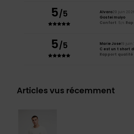
5
/5
Alvaro
29 juin 202
Gostei muiyo
Confort
: 5
Rapp
/5
5
/5
Marie Jose
19 juin
C est un t short 
Rapport qualité 
Articles vus récemment