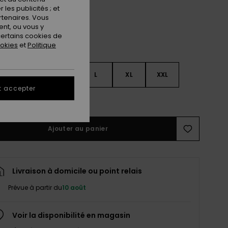
les publicités ; et
rtenaires. Vous
nt, ou vous y
ertains cookies de
ookies
et
Politique
S
S
M
L
XL
XXL
t accepter
ir le Guide des tailles
Ajouter au panier
Livraison à domicile ou point relais
Prévue à partir du
10 août
Voir la disponibilité en magasin