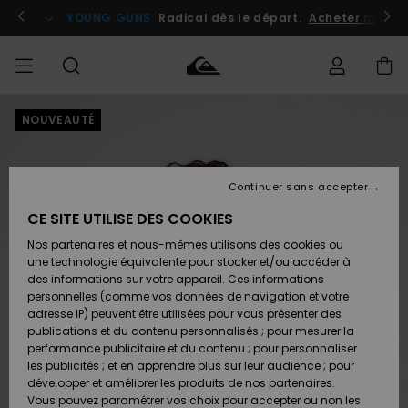
Passer
à
atuits
Se connecter / s'inscrire
YOUNG GUNS
Radical dès le départ.
Acheter maint
l'information
sur
le
produit
NOUVEAUTÉ
Accéder à
HOMME
Vêtements
Vêtements
Shop
Surf
Snow
Outlet
ma
Shop
Shop
Homme
commande
Homme
Homme
GARÇON
Continuer sans accepter
Accessoires
Accessoires
Nouveautés
Livraison
Outlet
CE SITE UTILISE DES COOKIES
FEMME
Surf
Snow
Enfant
Shop
Shop
Nos partenaires et nous-mêmes utilisons des cookies ou
Retours
Chaussures
Chaussures
A
Enfant
Enfant
une technologie équivalente pour stocker et/ou accéder à
& Tongs
& Tongs
Découvrir
SURF
des informations sur votre appareil. Ces informations
Outlet
personnelles (comme vos données de navigation et votre
Paiement
Femme
adresse IP) peuvent être utilisées pour vous présenter des
SNOW
Highlights
Snow
publications et du contenu personnalisés ; pour mesurer la
Surf
Surf
Snow
Shop
Carte
performance publicitaire et du contenu ; pour personnaliser
Femme
Cadeau
les publicités ; et en apprendre plus sur leur audience ; pour
OUTLET
développer et améliorer les produits de nos partenaires.
Communauté
Snow
Snow
Vous pouvez paramétrer vos choix pour accepter ou non les