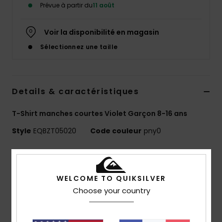
Prévue à partir du
11 août
Voir la disponibilité en magasin
Sélectionnez une taille
Details & caractéristiques
T-Shirt manches courtes Violet Garçon 8-16 ans
Style
EQBZT05020
Code couleur
pny0
Caractéristiques
MADE BETTER
WELCOME TO QUIKSILVER
25 % de coton recyclé issu de chutes de production
Choose your country
textile
Matière :
jersey 70 % coton, 30 % coton recyclé [160