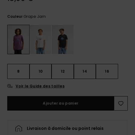
Trouvez
des
Grape Jam
Couleur
réponses
aux
questions
les plus
fréquentes
et notre
formulaire
de
contact.
8
10
12
14
16
Consulter
la FAQ
Voir le Guide des tailles
Ajouter au panier
Livraison à domicile ou point relais