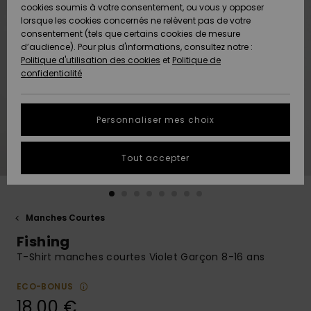
Quiksilver
A
cookies soumis à votre consentement, ou vous y opposer
Freedom
AIDE &
Découvrir
lorsque les cookies concernés ne relèvent pas de votre
CONTACT
consentement (tels que certains cookies de mesure
Nouveautés
Nouveautés
d’audience). Pour plus d'informations, consultez notre :
Protection
Politique d'utilisation des cookies
et
Politique de
des
Communauté
MAGASINS
confidentialité
données
A
A
Découvrir
Découvrir
QUIKSILVER
Guide des
APP
Personnaliser mes choix
tailles
LISTE DE
Tout accepter
SOUHAITS
Démarrez
une
conversation
pour
obtenir la
Manches Courtes
réponse la
Fishing
plus rapide
à votre
T-Shirt manches courtes Violet Garçon 8-16 ans
question.
ECO-BONUS
Démarrer
une
18,00 €
conversation