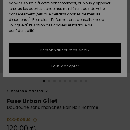
Quiksilver
A
cookies soumis à votre consentement, ou vous y opposer
Freedom
AIDE &
Découvrir
lorsque les cookies concernés ne relèvent pas de votre
CONTACT
consentement (tels que certains cookies de mesure
Nouveautés
Nouveautés
d’audience). Pour plus d'informations, consultez notre :
Protection
Politique d'utilisation des cookies
et
Politique de
des
Communauté
MAGASINS
confidentialité
données
A
A
Découvrir
Découvrir
QUIKSILVER
Guide des
APP
Personnaliser mes choix
tailles
LISTE DE
Tout accepter
SOUHAITS
Démarrez
une
conversation
pour
obtenir la
Vestes & Manteaux
réponse la
Fuse Urban Gilet
plus rapide
à votre
Doudoune sans manches Noir Noir Homme
question.
ECO-BONUS
Démarrer
une
120,00 €
conversation