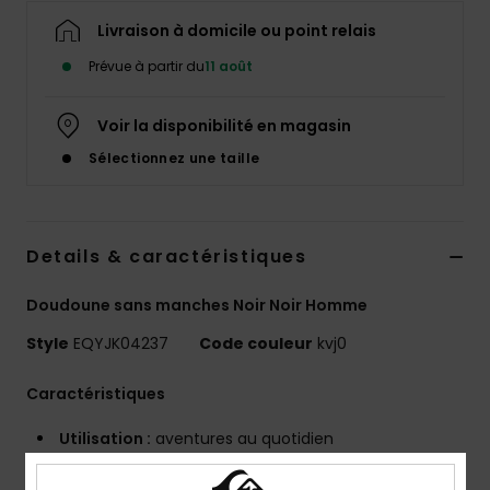
Livraison à domicile ou point relais
Prévue à partir du
11 août
Voir la disponibilité en magasin
Sélectionnez une taille
Details & caractéristiques
Doudoune sans manches Noir Noir Homme
Style
EQYJK04237
Code couleur
kvj0
Caractéristiques
Utilisation :
aventures au quotidien
AVANTAGES