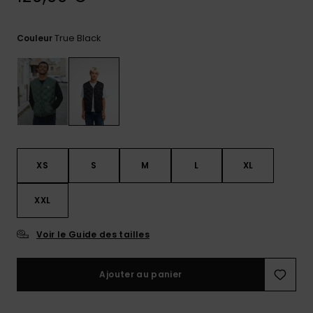
Trouvez
des
True Black
Couleur
réponses
aux
questions
les plus
fréquentes
et notre
formulaire
de
contact.
XS
S
M
L
XL
Consulter
la FAQ
XXL
Voir le Guide des tailles
Ajouter au panier