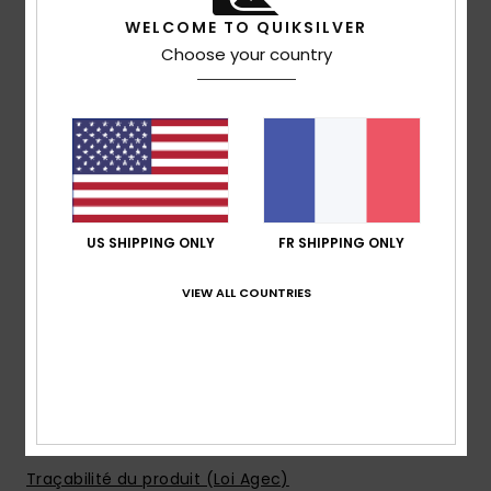
Technologie Quiksilver DryFlight®
WELCOME TO QUIKSILVER
Indice WarmFlight® : 2/3
Choose your country
Poids du garnissage :
300 g/m²
MADE BETTER
80 % nylon recyclé pré-consommation et polyester
recyclé
Traitement hydrofuge sans PFC
Matière :
nylon recyclé [40 g/m2]
Caractéristiques :
US SHIPPING ONLY
FR SHIPPING ONLY
Coupe :
Regular
Doublure :
nylon recyclé [40 g/m2]
VIEW ALL COUNTRIES
Fermeture :
zip frontal
Poches :
deux poches mains
Autres :
bordures élastiques au bas et aux poignets
Composition
[Matière principale] 100% polyamide
recyclé
Traçabilité du produit (Loi Agec)