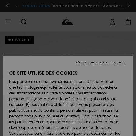
Passer
à
atuits
Se connecter / s'inscrire
YOUNG GUNS
Radical dès le départ.
Acheter maint
l'information
sur
le
produit
NOUVEAUTÉ
Accéder à
HOMME
Vêtements
Vêtements
Shop
Surf
Snow
Outlet
ma
Shop
Shop
Homme
commande
Homme
Homme
GARÇON
Continuer sans accepter
Accessoires
Accessoires
Nouveautés
Livraison
Outlet
CE SITE UTILISE DES COOKIES
FEMME
Surf
Snow
Enfant
Shop
Shop
Nos partenaires et nous-mêmes utilisons des cookies ou
Retours
Chaussures
Chaussures
A
Enfant
Enfant
une technologie équivalente pour stocker et/ou accéder à
& Tongs
& Tongs
Découvrir
SURF
des informations sur votre appareil. Ces informations
Outlet
personnelles (comme vos données de navigation et votre
Paiement
Femme
adresse IP) peuvent être utilisées pour vous présenter des
SNOW
Highlights
Snow
publications et du contenu personnalisés ; pour mesurer la
Surf
Surf
Snow
Shop
Carte
performance publicitaire et du contenu ; pour personnaliser
Femme
Cadeau
les publicités ; et en apprendre plus sur leur audience ; pour
OUTLET
développer et améliorer les produits de nos partenaires.
Communauté
Snow
Snow
Vous pouvez paramétrer vos choix pour accepter ou non les