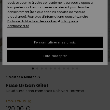
Quiksilver
A
cookies soumis à votre consentement, ou vous y opposer
Freedom
AIDE &
Découvrir
lorsque les cookies concernés ne relèvent pas de votre
CONTACT
consentement (tels que certains cookies de mesure
Nouveautés
Nouveautés
d’audience). Pour plus d'informations, consultez notre :
Protection
Politique d'utilisation des cookies
et
Politique de
des
Communauté
MAGASINS
confidentialité
données
A
A
Découvrir
Découvrir
QUIKSILVER
Guide des
APP
Personnaliser mes choix
tailles
LISTE DE
Tout accepter
SOUHAITS
Démarrez
une
conversation
pour
obtenir la
Vestes & Manteaux
réponse la
Fuse Urban Gilet
plus rapide
à votre
Doudoune sans manches Noir Vert Homme
question.
ECO-BONUS
Démarrer
une
120,00 €
conversation