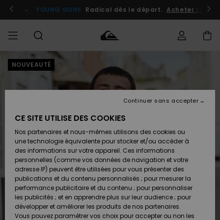
Passer
à
atuits
Se connecter / s'inscrire
YOUNG GUNS
Radical dès le départ.
Acheter maint
l'information
sur
le
produit
NOUVEAUTÉ
Accéder à
HOMME
Vêtements
Vêtements
Shop
Surf
Snow
Outlet
ma
Shop
Shop
Homme
commande
Homme
Homme
GARÇON
Continuer sans accepter
Accessoires
Accessoires
Nouveautés
Livraison
Outlet
CE SITE UTILISE DES COOKIES
FEMME
Surf
Snow
Enfant
Shop
Shop
Nos partenaires et nous-mêmes utilisons des cookies ou
Retours
Chaussures
Chaussures
A
Enfant
Enfant
une technologie équivalente pour stocker et/ou accéder à
& Tongs
& Tongs
Découvrir
SURF
des informations sur votre appareil. Ces informations
Outlet
personnelles (comme vos données de navigation et votre
Paiement
Femme
adresse IP) peuvent être utilisées pour vous présenter des
SNOW
Highlights
Snow
publications et du contenu personnalisés ; pour mesurer la
Surf
Surf
Snow
Shop
Carte
performance publicitaire et du contenu ; pour personnaliser
Femme
Cadeau
les publicités ; et en apprendre plus sur leur audience ; pour
OUTLET
développer et améliorer les produits de nos partenaires.
Communauté
Snow
Snow
Vous pouvez paramétrer vos choix pour accepter ou non les