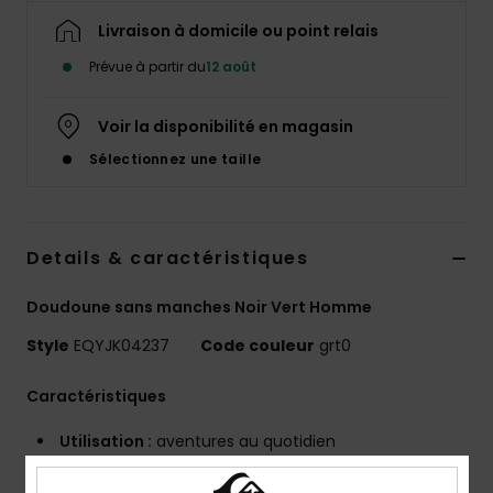
Livraison à domicile ou point relais
Prévue à partir du
12 août
Voir la disponibilité en magasin
Sélectionnez une taille
Details & caractéristiques
Doudoune sans manches Noir Vert Homme
Style
EQYJK04237
Code couleur
grt0
Caractéristiques
Utilisation :
aventures au quotidien
AVANTAGES