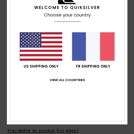
Technologie Quiksilver DryFlight®
WELCOME TO QUIKSILVER
Indice WarmFlight® : 2/3
Choose your country
Poids du garnissage :
300 g/m²
MADE BETTER
80 % nylon recyclé pré-consommation et polyester
recyclé
Traitement hydrofuge sans PFC
Matière :
nylon recyclé [40 g/m2]
Caractéristiques :
US SHIPPING ONLY
FR SHIPPING ONLY
Coupe :
Regular
Doublure :
nylon recyclé [40 g/m2]
VIEW ALL COUNTRIES
Fermeture :
zip frontal
Poches :
deux poches mains
Autres :
bordures élastiques au bas et aux poignets
Composition
[Matière principale] 100% polyamide
recyclé
Traçabilité du produit (Loi Agec)