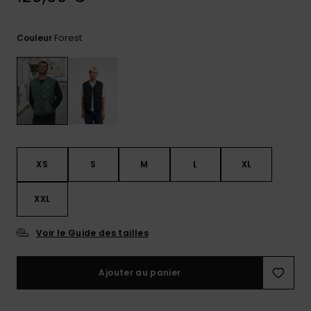
Trouvez
des
Forest
Couleur
réponses
aux
questions
les plus
fréquentes
et notre
formulaire
de
contact.
XS
S
M
L
XL
Consulter
la FAQ
XXL
Voir le Guide des tailles
Ajouter au panier