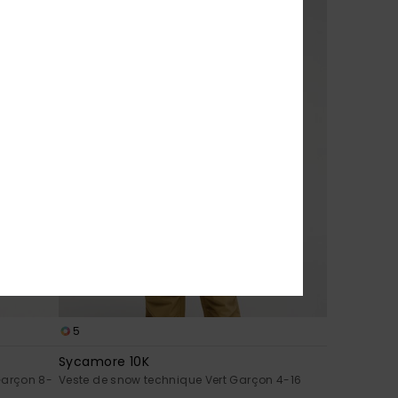
5
Sycamore 10K
Garçon 8-
Veste de snow technique Vert Garçon 4-16