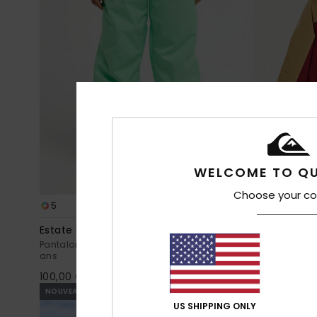
WELCOME TO QU
Choose your co
5
3
Estate 10K
Little Missio
Pantalon de snow technique Vert Garçon 8-16
Veste de sno
ans
120,00 €
100,00 €
NOUVEAUTÉ
NOUVEAUTÉ
US SHIPPING ONLY