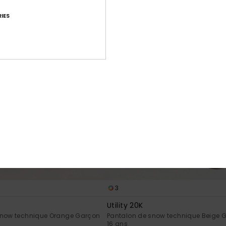
IES
3
Utility 20K
snow technique Orange Garçon
Pantalon de snow technique Beige 
16 ans