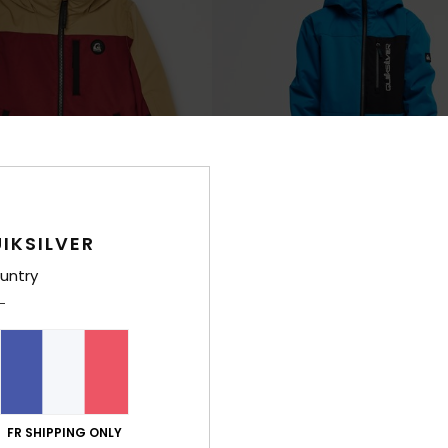
IKSILVER
untry
5
n 10K
Sycamore 10K
w technique Rouge Garçon 2-7
Veste de snow technique Bleu Garço
140,00 €
NOUVEAUTÉ
FR SHIPPING ONLY