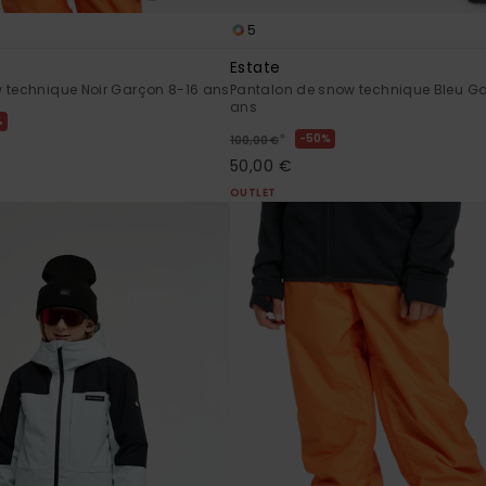
5
Estate
 technique Noir Garçon 8-16 ans
Pantalon de snow technique Bleu G
ans
%
*
50%
100,00 €
50,00 €
OUTLET