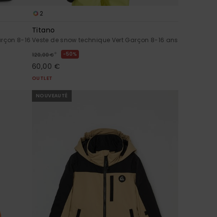
2
Titano
arçon 8-16
Veste de snow technique Vert Garçon 8-16 ans
*
50%
120,00 €
60,00 €
OUTLET
NOUVEAUTÉ