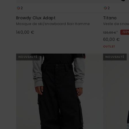
2
2
Browdy Clux Adapt
Titano
Masque de ski/snowboard Noir Homme
Veste de snow
140,00 €
*
50
120,00 €
60,00 €
OUTLET
NOUVEAUTÉ
NOUVEAUTÉ