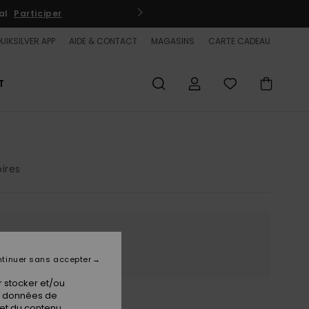
EEDOM BENEFITS
Livraison et retour gratuits
Se connecter / s'ins
UIKSILVER APP
AIDE & CONTACT
MAGASINS
CARTE CADEAU
T
ires
ur
tinuer sans accepter
 stocker et/ou
os données de
 et du contenu