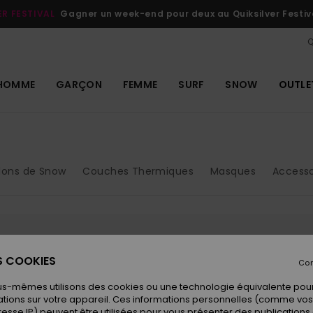
ciper
QUIKSILVER FR
Q
HOMME
GARÇON
FEMME
SURF
SNOW
OUTLE
lons de Snow
Couches Thermiques
Masques
Accesso
s produits seront bientôt de reto
ES COOKIES
Con
us-mêmes utilisons des cookies ou une technologie équivalente pour
tions sur votre appareil. Ces informations personnelles (comme v
resse IP) peuvent être utilisées pour vous présenter des publications