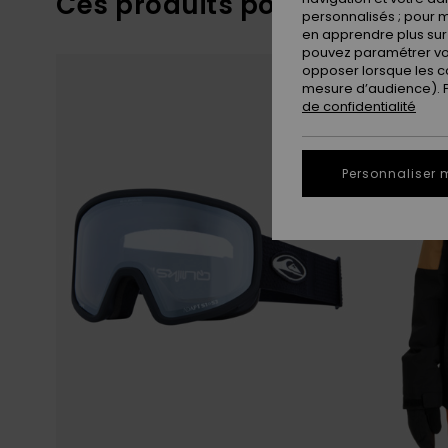
Ces produits pourraient vou
personnalisés ; pour m
en apprendre plus sur 
pouvez paramétrer vos
Passer
Aller
aux
a
opposer lorsque les c
critères
trier
mesure d’audience). Po
de
par
filtrage
de confidentialité
de
recherche
Personnaliser 