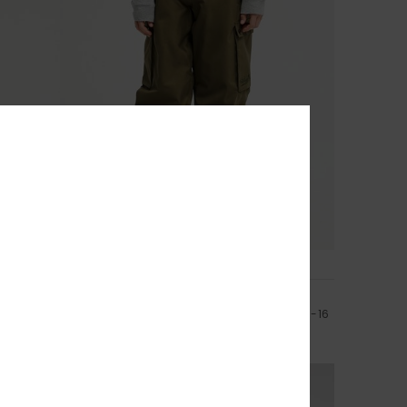
2
Young Guns Snow Down Cargo 10K
n 4-16
Pantalon de snow technique Vert Garçon 8-16
ans
140,00 €
NOUVEAUTÉ