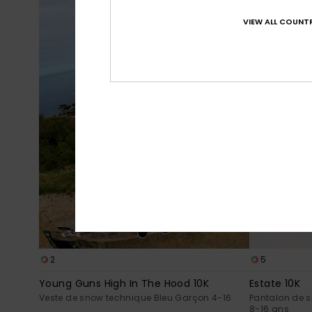
VIEW ALL COUNTR
2
5
Young Guns High In The Hood 10K
Estate 10K
Veste de snow technique Bleu Garçon 4-16
Pantalon de 
8-16 ans