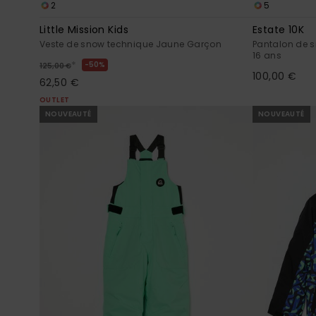
2
5
Little Mission Kids
Estate 10K
Veste de snow technique Jaune Garçon
Pantalon de 
16 ans
*
50%
125,00 €
100,00 €
62,50 €
OUTLET
NOUVEAUTÉ
NOUVEAUTÉ